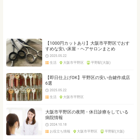
ジャンルを選ぶ
※複数選択可能です
クリア
検索
【1000円カットあり】大阪市平野区でおす
すめな安い床屋・ヘアサロンまとめ
2025.05.22
生活
大阪市平野区
平野駅(大阪)
【即日仕上げOK】平野区の安い合鍵作成店
6選
2025.05.22
生活
大阪市平野区
大阪市平野区の夜間・休日診療をしている
病院情報
2024.10.18
お役立ち情報
大阪市平野区
平野駅(大阪)