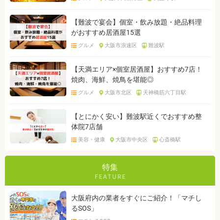
【難波で宴会】個室・飲み放題・絶品料理
がおすすめ居酒屋15選
グルメ
大阪市浪速区
難波駅
【天満エリア×個室居酒屋】おすすめ7店！
焼肉、海鮮、焼鳥を堪能◎
グルメ
大阪市北区
天神橋筋六丁目駅
【とにかく安い】難波駅近くでおすすめ整
体院7店舗
美容・健康
大阪市中央区
心斎橋駅
特集
大阪府内の業者をすぐにご紹介！「マチし
るSOS」