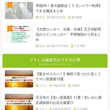
4
早朝OK！新大阪駅近くで【シャワー利用】
できる施設まとめ
生活
大阪市淀川区
新大阪駅
5
【大型ロッカー、冷蔵・冷凍】天王寺駅周
辺のコインロッカー・手荷物預かり所まと
め
生活
大阪市天王寺区
天王寺駅
マチしる編集部おすすめ記事
【驚きのコスパ！】梅田で見つけた安くて
ウマい居酒屋15選
グルメ
大阪市北区
大阪駅
天王寺の【安い居酒屋】11選！安いのに満
足感抜群のお店を厳選◎
グルメ
大阪市阿倍野区
天王寺駅