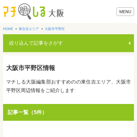
HOME
東住吉エリア
大阪市平野区
絞り込んで記事をさがす
グルメ
大阪市平野区情報
歯医者・病院
マチしる大阪編集部おすすめのの東住吉エリア、大阪市
平野区周辺情報をご紹介します
美容・健康
おでかけ
カテゴリを選ぶ
記事一覧（5件）
すべて
グルメ
美容・健康
歯医者・病院
おでかけ
生活
生活
お役立ち情報