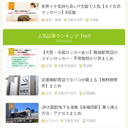
5
世界イチ気持ち良い!?大阪で人気【タイ古式
マッサージ】8店舗
美容・健康
大阪市北区
大阪駅
人気記事ランキング Top5
1
【大型・冷蔵ロッカーあり】難波駅周辺の
コインロッカー・手荷物預かり所まとめ
生活
大阪市浪速区
難波駅
2
淀屋橋駅周辺でタバコが吸える【無料喫煙
所】まとめ
生活
大阪市中央区
淀屋橋駅
3
JR大阪駅地下を攻略【各梅田駅】乗り換え
方法・アクセスまとめ
おでかけ
大阪市北区
大阪駅