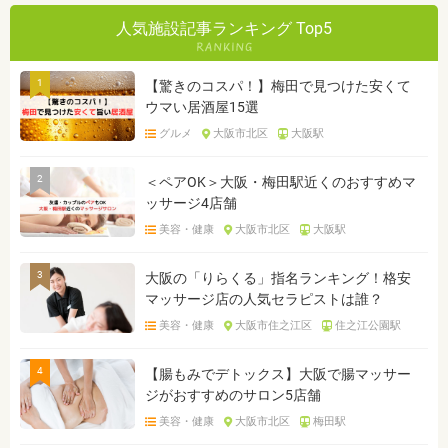
人気施設記事ランキング Top5
1
【驚きのコスパ！】梅田で見つけた安くて
ウマい居酒屋15選
グルメ
大阪市北区
大阪駅
2
＜ペアOK＞大阪・梅田駅近くのおすすめマ
ッサージ4店舗
美容・健康
大阪市北区
大阪駅
3
大阪の「りらくる」指名ランキング！格安
マッサージ店の人気セラピストは誰？
美容・健康
大阪市住之江区
住之江公園駅
4
【腸もみでデトックス】大阪で腸マッサー
ジがおすすめのサロン5店舗
美容・健康
大阪市北区
梅田駅