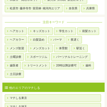
松原市･藤井寺市･富田林･南河内エリア
奈良県
兵庫県
注目キーワード
ヘアカット
キッズカット
学生カット
前髪カット
ヘアカラー
白髪染め
パーマ
夜遅く
メンズ歓迎
メンズカット
体育館
駅近く
土曜診療
スポーツジム
パーソナルトレーニング
歯医者
トリートメント
20時以降診療可
歯科
土日診療
他のエリアのマチしる
マチしる東京
マチしる埼玉