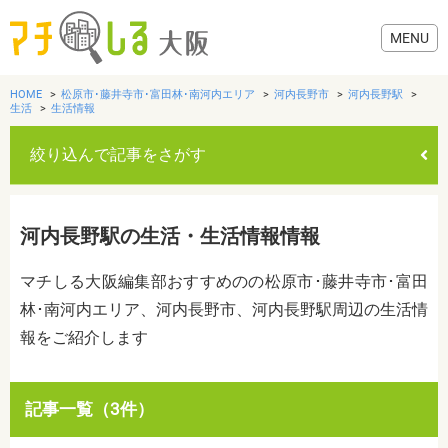
HOME
松原市･藤井寺市･富田林･南河内エリア
河内長野市
河内長野駅
生活
生活情報
絞り込んで記事をさがす
グルメ
河内長野駅の生活・生活情報情報
歯医者・病院
マチしる大阪編集部おすすめのの松原市･藤井寺市･富田
美容・健康
林･南河内エリア、河内長野市、河内長野駅周辺の生活情
報をご紹介します
おでかけ
カテゴリを選ぶ
記事一覧（3件）
すべて
グルメ
美容・健康
歯医者・病院
おでかけ
生活