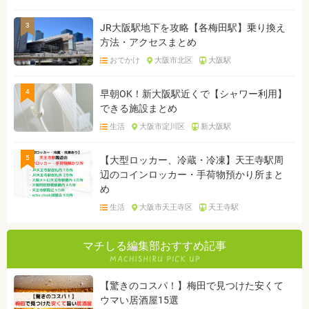
3
JR大阪駅地下を攻略【各梅田駅】乗り換え
方法・アクセスまとめ
おでかけ
大阪市北区
大阪駅
4
早朝OK！新大阪駅近くで【シャワー利用】
できる施設まとめ
生活
大阪市淀川区
新大阪駅
5
【大型ロッカー、冷蔵・冷凍】天王寺駅周
辺のコインロッカー・手荷物預かり所まと
め
生活
大阪市天王寺区
天王寺駅
マチしる編集部おすすめ記事
【驚きのコスパ！】梅田で見つけた安くて
ウマい居酒屋15選