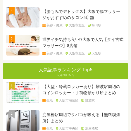
4
【腸もみでデトックス】大阪で腸マッサー
ジがおすすめのサロン5店舗
美容・健康
大阪市北区
梅田駅
5
世界イチ気持ち良い!?大阪で人気【タイ古式
マッサージ】8店舗
美容・健康
大阪市北区
大阪駅
人気記事ランキング Top5
1
【大型・冷蔵ロッカーあり】難波駅周辺の
コインロッカー・手荷物預かり所まとめ
生活
大阪市浪速区
難波駅
2
淀屋橋駅周辺でタバコが吸える【無料喫煙
所】まとめ
生活
大阪市中央区
淀屋橋駅