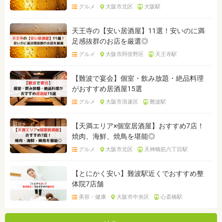
グルメ
大阪市北区
大阪駅
天王寺の【安い居酒屋】11選！安いのに満
足感抜群のお店を厳選◎
グルメ
大阪市阿倍野区
天王寺駅
【難波で宴会】個室・飲み放題・絶品料理
がおすすめ居酒屋15選
グルメ
大阪市浪速区
難波駅
【天満エリア×個室居酒屋】おすすめ7店！
焼肉、海鮮、焼鳥を堪能◎
グルメ
大阪市北区
天神橋筋六丁目駅
【とにかく安い】難波駅近くでおすすめ整
体院7店舗
美容・健康
大阪市中央区
心斎橋駅