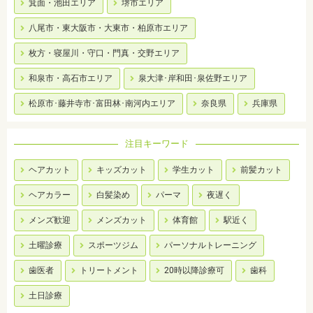
箕面・池田エリア
堺市エリア
八尾市・東大阪市・大東市・柏原市エリア
枚方・寝屋川・守口・門真・交野エリア
和泉市・高石市エリア
泉大津･岸和田･泉佐野エリア
松原市･藤井寺市･富田林･南河内エリア
奈良県
兵庫県
注目キーワード
ヘアカット
キッズカット
学生カット
前髪カット
ヘアカラー
白髪染め
パーマ
夜遅く
メンズ歓迎
メンズカット
体育館
駅近く
土曜診療
スポーツジム
パーソナルトレーニング
歯医者
トリートメント
20時以降診療可
歯科
土日診療