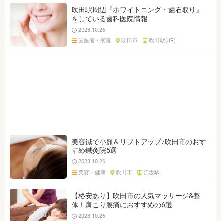
吹田駅周辺『ホワイトニング・歯石取り』
をしている歯科医院情報
2023.10.26
歯医者・病院
吹田市
吹田駅(JR)
美容鍼で小顔＆リフトアップ♪吹田市のおす
すめ鍼灸院5選
2023.10.26
美容・健康
吹田市
江坂駅
【格安あり】吹田市の人気マッサージ&整
体！肩こり腰痛におすすめの6選
2023.10.26