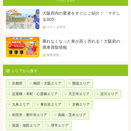
大阪府内の業者をすぐにご紹介！「マチし
るSOS」
マチしるSOS
乗れなくなった車が高く売れる！大阪府の
廃車買取情報
廃車買取
エリアから探す
京都府
梅田・大阪エリア
難波エリア
淀屋橋・本町・心斎橋エリア
天王寺エリア
淀川エリア
九条エリア
東住吉エリア
京橋エリア
吹田市・豊中市エリア
高槻・茨木エリア
箕面・池田エリア
堺市エリア