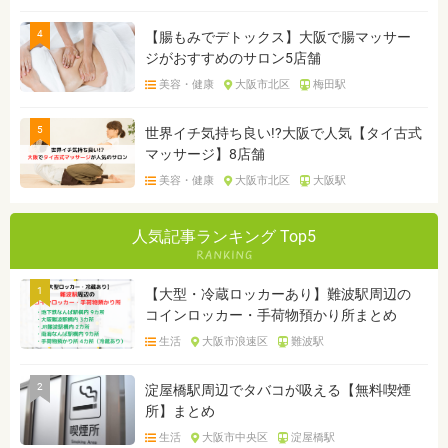
4
【腸もみでデトックス】大阪で腸マッサー
ジがおすすめのサロン5店舗
美容・健康
大阪市北区
梅田駅
5
世界イチ気持ち良い!?大阪で人気【タイ古式
マッサージ】8店舗
美容・健康
大阪市北区
大阪駅
人気記事ランキング Top5
1
【大型・冷蔵ロッカーあり】難波駅周辺の
コインロッカー・手荷物預かり所まとめ
生活
大阪市浪速区
難波駅
2
淀屋橋駅周辺でタバコが吸える【無料喫煙
所】まとめ
生活
大阪市中央区
淀屋橋駅