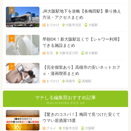
3
JR大阪駅地下を攻略【各梅田駅】乗り換え
方法・アクセスまとめ
おでかけ
大阪市北区
大阪駅
4
早朝OK！新大阪駅近くで【シャワー利用】
できる施設まとめ
生活
大阪市淀川区
新大阪駅
5
【完全個室あり】高槻市の安いネットカフ
ェ・漫画喫茶まとめ
おでかけ
高槻市
高槻駅
マチしる編集部おすすめ記事
【驚きのコスパ！】梅田で見つけた安くて
ウマい居酒屋15選
グルメ
大阪市北区
大阪駅