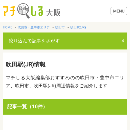
HOME
吹田市・豊中市エリア
吹田市
吹田駅(JR)
絞り込んで記事をさがす
グルメ
吹田駅(JR)情報
歯医者・病院
マチしる大阪編集部おすすめのの吹田市・豊中市エリ
ア、吹田市、吹田駅(JR)周辺情報をご紹介します
美容・健康
おでかけ
カテゴリを選ぶ
記事一覧（10件）
すべて
グルメ
美容・健康
歯医者・病院
おでかけ
生活
生活
お役立ち情報