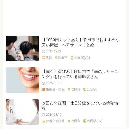
ジャンルを選ぶ
※複数選択可能です
クリア
検索
【1000円カットあり】吹田市でおすすめな
安い床屋・ヘアサロンまとめ
2025.05.22
生活
吹田市
吹田駅(JR)
【歯石・黄ばみ】吹田市で「歯のクリーニ
ング」を行っている歯医者さん
2025.01.15
歯医者・病院
吹田市
江坂駅
吹田市で夜間・休日診療をしている病院情
報
2024.06.10
お役立ち情報
吹田市
吹田駅(JR)