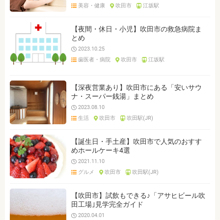
美容・健康
吹田市
江坂駅
【夜間・休日・小児】吹田市の救急病院ま
とめ
2023.10.25
歯医者・病院
吹田市
江坂駅
【深夜営業あり】吹田市にある「安いサウ
ナ・スーパー銭湯」まとめ
2023.08.10
生活
吹田市
吹田駅(JR)
【誕生日・手土産】吹田市で人気のおすす
めホールケーキ4選
2021.11.10
グルメ
吹田市
吹田駅(JR)
【吹田市】試飲もできる♪「アサヒビール吹
田工場｣見学完全ガイド
2020.04.01