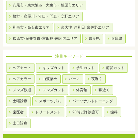
八尾市・東大阪市・大東市・柏原市エリア
枚方・寝屋川・守口・門真・交野エリア
和泉市・高石市エリア
泉大津･岸和田･泉佐野エリア
松原市･藤井寺市･富田林･南河内エリア
奈良県
兵庫県
注目キーワード
ヘアカット
キッズカット
学生カット
前髪カット
ヘアカラー
白髪染め
パーマ
夜遅く
メンズ歓迎
メンズカット
体育館
駅近く
土曜診療
スポーツジム
パーソナルトレーニング
歯医者
トリートメント
20時以降診療可
歯科
土日診療