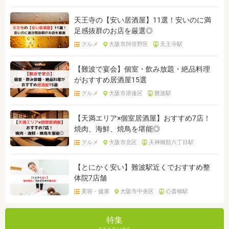
天王寺の【安い居酒屋】11選！安いのに満
足感抜群のお店を厳選◎
グルメ
大阪市阿倍野区
天王寺駅
【難波で宴会】個室・飲み放題・絶品料理
がおすすめ居酒屋15選
グルメ
大阪市浪速区
難波駅
【天満エリア×個室居酒屋】おすすめ7店！
焼肉、海鮮、焼鳥を堪能◎
グルメ
大阪市北区
天神橋筋六丁目駅
【とにかく安い】難波駅近くでおすすめ整
体院7店舗
美容・健康
大阪市中央区
心斎橋駅
特集