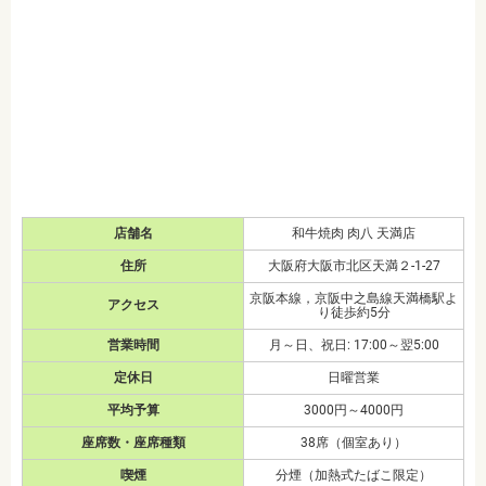
店舗名
和牛焼肉 肉八 天満店
住所
大阪府大阪市北区天満２-1-27
京阪本線，京阪中之島線天満橋駅よ
アクセス
り徒歩約5分
営業時間
月～日、祝日: 17:00～翌5:00
定休日
日曜営業
平均予算
3000円～4000円
座席数・座席種類
38席（個室あり）
喫煙
分煙（加熱式たばこ限定）