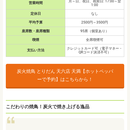
月～日、祝日、祝前日: 17:00～翌
営業時間
1:00
定休日
なし
平均予算
2500円～3500円
座席数・座席種類
95席（個室あり）
喫煙
全席喫煙可
クレジットカード可（電子マネー・
支払い方法
QRコード決済不可）
炭火焼鳥 とりだん 天六店 天満【ホットペッパ
ーで予約】はこちらから！
こだわりの焼鳥！炭火で焼き上げる逸品