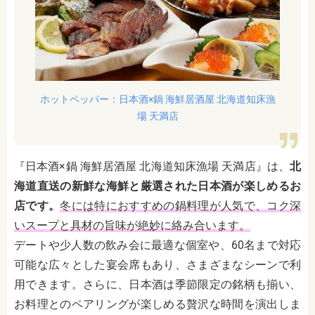
ホットペッパー：日本酒×鍋 海鮮居酒屋 北海道知床漁
場 天満店
『日本酒×鍋 海鮮居酒屋 北海道知床漁場 天満店』は、
北
海道直送の新鮮な海鮮と厳選された日本酒が楽しめるお
店です。
冬には特におすすめの鍋料理が人気で、コク深
いスープと具材の旨味が絶妙に絡み合います。
デートや少人数の飲み会に最適な個室や、60名まで対応
可能な広々とした宴会席もあり、さまざまなシーンで利
用できます。さらに、日本酒は季節限定の銘柄も揃い、
お料理とのペアリングが楽しめる贅沢な時間を演出しま