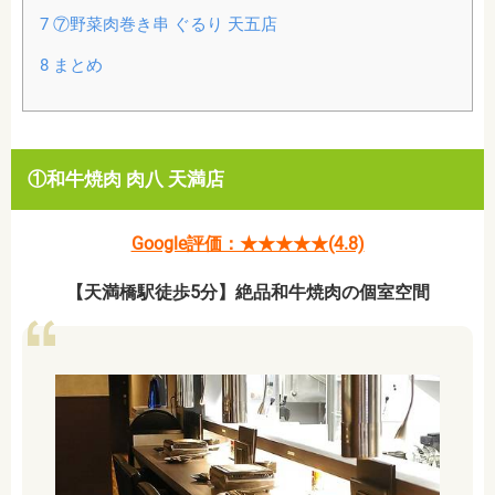
7
⑦野菜肉巻き串 ぐるり 天五店
8
まとめ
①和牛焼肉 肉八 天満店
Google評価：★★★★★(4.8)
【天満橋駅徒歩5分】絶品和牛焼肉の個室空間