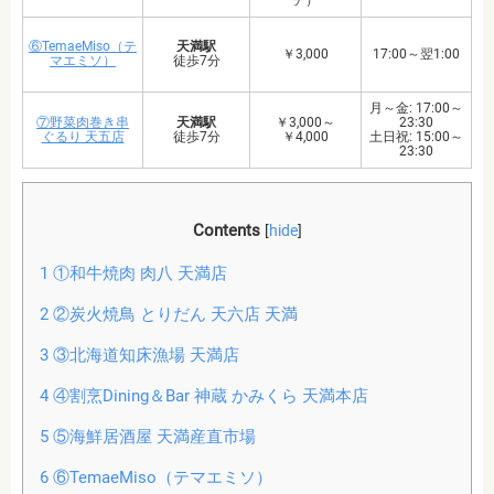
チ）
⑥TemaeMiso（テ
天満駅
￥3,000
17:00～翌1:00
マエミソ）
徒歩7分
月～金: 17:00～
⑦野菜肉巻き串
天満駅
￥3,000～
23:30
ぐるり 天五店
徒歩7分
￥4,000
土日祝: 15:00～
23:30
Contents
[
hide
]
1
①和牛焼肉 肉八 天満店
2
②炭火焼鳥 とりだん 天六店 天満
3
③北海道知床漁場 天満店
4
④割烹Dining＆Bar 神蔵 かみくら 天満本店
5
⑤海鮮居酒屋 天満産直市場
6
⑥TemaeMiso（テマエミソ）