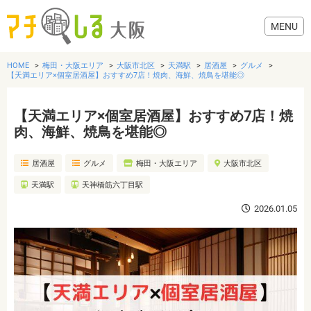
HOME
梅田・大阪エリア
大阪市北区
天満駅
居酒屋
グルメ
【天満エリア×個室居酒屋】おすすめ7店！焼肉、海鮮、焼鳥を堪能◎
【天満エリア×個室居酒屋】おすすめ7店！焼
グルメ
肉、海鮮、焼鳥を堪能◎
居酒屋
グルメ
梅田・大阪エリア
大阪市北区
歯医者・病院
天満駅
天神橋筋六丁目駅
美容・健康
2026.01.05
おでかけ
生活