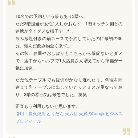
10名での予約という事もあり3階へ。
ただ3階担当が女性1人しかおらず、1階キッチン側との
連携が全くダメな様子でした。
飲み放題付きの鍋コースで予約していたのに最初の30
分、頼んだ飲み物全く来ず。
その後、お皿やおしぼりもこちらから催促ないとダメ
で、途中からヘルプで1人店員さん増えてから準備が一
気に加速。
ただ他テーブルでも提供がかなり遅れたり、料理を間
違えて別テーブルに出していたりとミスが重なってお
り、3階の雰囲気は最悪でした。笑笑
正直もう利用しないと思います。
引用：炭火焼鳥 とりだん 天六店 天満のGoogleビジネス
プロフィール