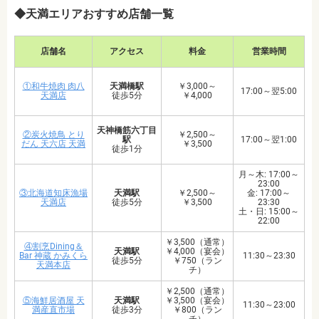
◆天満エリアおすすめ店舗一覧
店舗名
アクセス
料金
営業時間
①和牛焼肉 肉八
天満橋駅
￥3,000～
17:00～翌5:00
天満店
徒歩5分
￥4,000
天神橋筋六丁目
②炭火焼鳥 とり
￥2,500～
駅
17:00～翌1:00
だん 天六店 天満
￥3,500
徒歩1分
月～木: 17:00～
23:00
③北海道知床漁場
天満駅
￥2,500～
金: 17:00～
天満店
徒歩5分
￥3,500
23:30
土・日: 15:00～
22:00
￥3,500（通常）
④割烹Dining＆
天満駅
￥4,000（宴会）
Bar 神蔵 かみくら
11:30～23:30
徒歩5分
￥750（ラン
天満本店
チ）
￥2,500（通常）
⑤海鮮居酒屋 天
天満駅
￥3,500（宴会）
11:30～23:00
満産直市場
徒歩3分
￥800（ラン