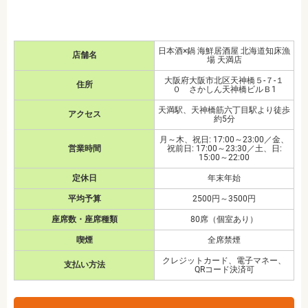
日本酒×鍋 海鮮居酒屋 北海道知床漁
店舗名
場 天満店
大阪府大阪市北区天神橋５-７-１
住所
０ さかしん天神橋ビルＢ1
天満駅、天神橋筋六丁目駅より徒歩
アクセス
約5分
月～木、祝日: 17:00～23:00／金、
営業時間
祝前日: 17:00～23:30／土、日:
15:00～22:00
定休日
年末年始
平均予算
2500円～3500円
座席数・座席種類
80席（個室あり）
喫煙
全席禁煙
クレジットカード、電子マネー、
支払い方法
QRコード決済可