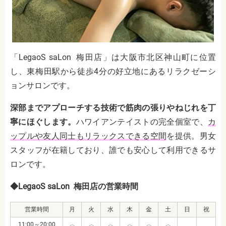
「LegaoS saLon 梅田店」は大阪市北区神山町に位置
し、東梅田駅から徒歩4分の好立地にあるリラクゼーシ
ョンサロンです。
深部までアプローチする技術で筋肉の張りやねじれを丁
寧にほぐします。
ハワイアンテイストの完全個室で、
カ
ップルや友人同士もリラックスできる空間
を提供。男女
スタッフが在籍しており、誰でも安心して利用できるサ
ロンです。
◆LegaoS saLon 梅田店の営業時間
営業時間
月
火
水
木
金
土
日
祝
11:00～20:00