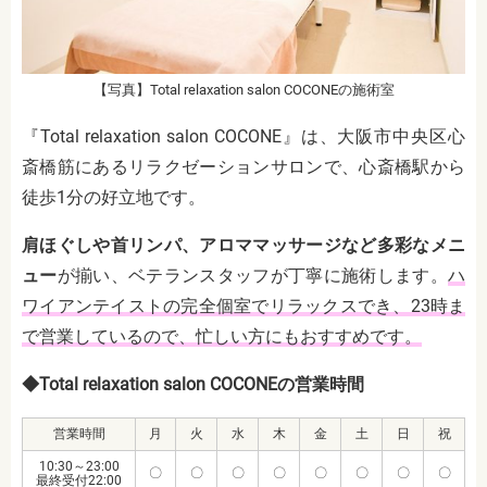
【写真】Total relaxation salon COCONEの施術室
『Total relaxation salon COCONE』は、大阪市中央区心
斎橋筋にあるリラクゼーションサロンで、心斎橋駅から
徒歩1分の好立地です。
肩ほぐしや首リンパ、アロママッサージなど多彩なメニ
ュー
が揃い、ベテランスタッフが丁寧に施術します。
ハ
ワイアンテイストの完全個室でリラックスでき、23時ま
で営業しているので、忙しい方にもおすすめです。
◆Total relaxation salon COCONEの営業時間
営業時間
月
火
水
木
金
土
日
祝
10:30～23:00
〇
〇
〇
〇
〇
〇
〇
〇
最終受付22:00