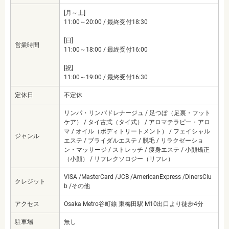
[月～土]
11:00～20:00 / 最終受付18:30
[日]
営業時間
11:00～18:00 / 最終受付16:00
[祝]
11:00～19:00 / 最終受付16:30
定休日
不定休
リンパ・リンパドレナージュ / 足つぼ（足裏・フット
ケア） / タイ古式（タイ式） / アロマテラピー・アロ
マ / オイル（ボディトリートメント） / フェイシャル
ジャンル
エステ / ブライダルエステ / 脱毛 / リラクゼーショ
ン・マッサージ / ストレッチ / 痩身エステ / 小顔矯正
（小顔） / リフレクソロジー（リフレ）
VISA /MasterCard /JCB /AmericanExpress /DinersClu
クレジット
b /その他
アクセス
Osaka Metro谷町線 東梅田駅 M10出口より徒歩4分
駐車場
無し