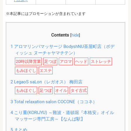
門工房～
※本記事にはプロモーションが含まれています
Contents
[
hide
]
1
アロマリンパマッサージ BodyshNU茶屋町店（ボデ
ィッシュ ヌーチャヤマチテン）
20時以降営業
足つぼ
アロマ
ヘッド
ストレッチ
もみほぐし
エステ
2
LegaoS saLon（レガオス） 梅田店
もみほぐし
足つぼ
オイル
タイ古式
3
Total relaxation salon COCONE（ココネ）
4
こり重(KORIJYU) ～難波・道頓堀『本格安』オイル
マッサージ専門工房～【なんば駅】
5
まとめ