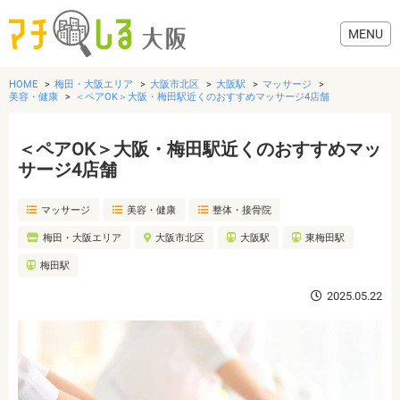
HOME
梅田・大阪エリア
大阪市北区
大阪駅
マッサージ
美容・健康
＜ペアOK＞大阪・梅田駅近くのおすすめマッサージ4店舗
＜ペアOK＞大阪・梅田駅近くのおすすめマッ
グルメ
サージ4店舗
マッサージ
美容・健康
整体・接骨院
歯医者・病院
梅田・大阪エリア
大阪市北区
大阪駅
東梅田駅
美容・健康
梅田駅
2025.05.22
おでかけ
生活