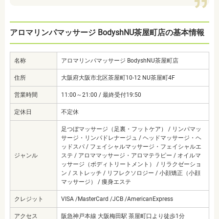
アロマリンパマッサージ BodyshNU茶屋町店の基本情報
名称
アロマリンパマッサージ BodyshNU茶屋町店
住所
大阪府大阪市北区茶屋町10-12 NU茶屋町4F
営業時間
11:00～21:00 / 最終受付19:50
定休日
不定休
足つぼマッサージ（足裏・フットケア） / リンパマッ
サージ・リンパドレナージュ / ヘッドマッサージ・ヘ
ッドスパ / フェイシャルマッサージ・フェイシャルエ
ジャンル
ステ / アロママッサージ・アロマテラピー / オイルマ
ッサージ（ボディトリートメント） / リラクゼーショ
ン / ストレッチ / リフレクソロジー / 小顔矯正（小顔
マッサージ） / 痩身エステ
クレジット
VISA /MasterCard /JCB /AmericanExpress
アクセス
阪急神戸本線 大阪梅田駅 茶屋町口より徒歩1分