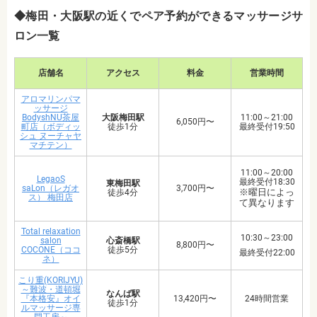
◆梅田・大阪駅の近くでペア予約ができるマッサージサ
ロン一覧
店舗名
アクセス
料金
営業時間
アロマリンパマ
ッサージ
BodyshNU茶屋
大阪梅田駅
11:00～21:00
6,050円〜
町店（ボディッ
徒歩1分
最終受付19:50
シュ ヌーチャヤ
マチテン）
11:00～20:00
LegaoS
最終受付18:30
東梅田駅
saLon（レガオ
3,700円〜
※曜日によっ
徒歩4分
ス） 梅田店
て異なります
Total relaxation
10:30～23:00
salon
心斎橋駅
8,800円〜
COCONE（ココ
徒歩5分
最終受付22:00
ネ）
こり重(KORIJYU)
～難波・道頓堀
なんば駅
『本格安』オイ
13,420円〜
24時間営業
徒歩1分
ルマッサージ専