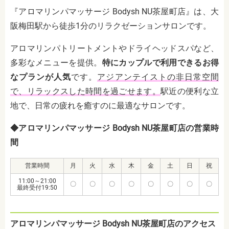
『アロマリンパマッサージ Bodysh NU茶屋町店』は、大
阪梅田駅から徒歩1分のリラクゼーションサロンです。
アロマリンパトリートメントやドライヘッドスパなど、
多彩なメニューを提供。
特にカップルで利用できるお得
なプランが人気
です。
アジアンテイストの非日常空間
で、リラックスした時間を過ごせます。
駅近の便利な立
地で、日常の疲れを癒すのに最適なサロンです。
◆アロマリンパマッサージ Bodysh NU茶屋町店の営業時
間
営業時間
月
火
水
木
金
土
日
祝
11:00～21:00
〇
〇
〇
〇
〇
〇
〇
〇
最終受付19:50
アロマリンパマッサージ Bodysh NU茶屋町店のアクセス