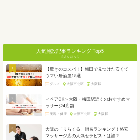
人気施設記事ランキング Top5
1
【驚きのコスパ！】梅田で見つけた安くて
ウマい居酒屋15選
グルメ
大阪市北区
大阪駅
2
＜ペアOK＞大阪・梅田駅近くのおすすめマ
ッサージ4店舗
美容・健康
大阪市北区
大阪駅
3
大阪の「りらくる」指名ランキング！格安
マッサージ店の人気セラピストは誰？