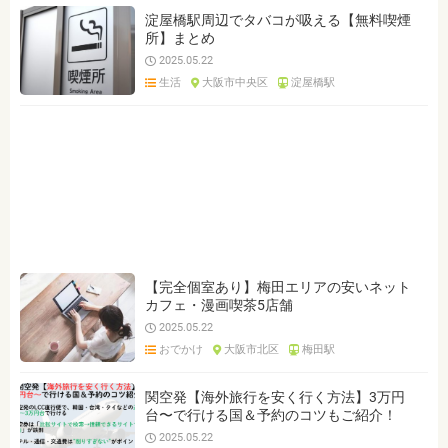
淀屋橋駅周辺でタバコが吸える【無料喫煙
所】まとめ
2025.05.22
生活
大阪市中央区
淀屋橋駅
【完全個室あり】梅田エリアの安いネット
カフェ・漫画喫茶5店舗
2025.05.22
おでかけ
大阪市北区
梅田駅
関空発【海外旅行を安く行く方法】3万円
台〜で行ける国＆予約のコツもご紹介！
2025.05.22