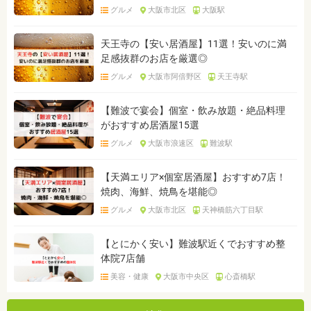
グルメ
大阪市北区
大阪駅
天王寺の【安い居酒屋】11選！安いのに満
足感抜群のお店を厳選◎
グルメ
大阪市阿倍野区
天王寺駅
【難波で宴会】個室・飲み放題・絶品料理
がおすすめ居酒屋15選
グルメ
大阪市浪速区
難波駅
【天満エリア×個室居酒屋】おすすめ7店！
焼肉、海鮮、焼鳥を堪能◎
グルメ
大阪市北区
天神橋筋六丁目駅
【とにかく安い】難波駅近くでおすすめ整
体院7店舗
美容・健康
大阪市中央区
心斎橋駅