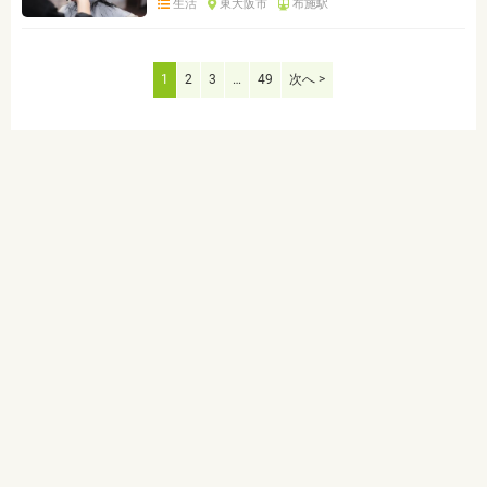
生活
東大阪市
布施駅
1
2
3
…
49
次へ >