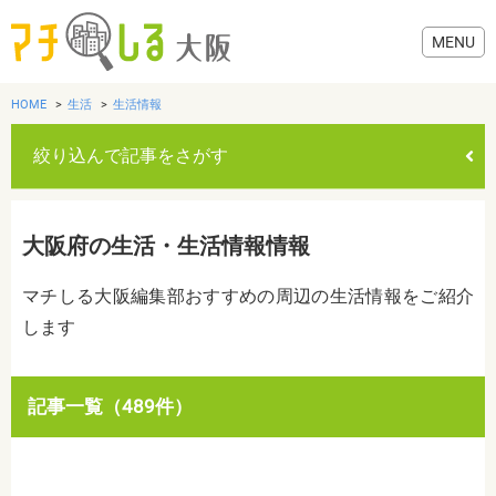
HOME
生活
生活情報
絞り込んで記事をさがす
グルメ
大阪府の生活・生活情報情報
歯医者・病院
マチしる大阪編集部おすすめの周辺の生活情報をご紹介
します
美容・健康
おでかけ
カテゴリを選ぶ
記事一覧（489件）
すべて
グルメ
美容・健康
歯医者・病院
おでかけ
生活
生活
お役立ち情報