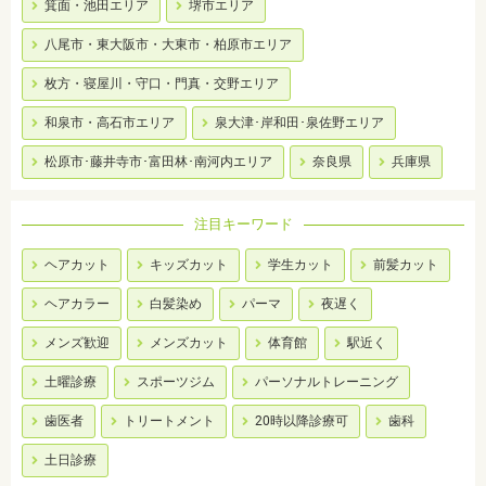
箕面・池田エリア
堺市エリア
八尾市・東大阪市・大東市・柏原市エリア
枚方・寝屋川・守口・門真・交野エリア
和泉市・高石市エリア
泉大津･岸和田･泉佐野エリア
松原市･藤井寺市･富田林･南河内エリア
奈良県
兵庫県
注目キーワード
ヘアカット
キッズカット
学生カット
前髪カット
ヘアカラー
白髪染め
パーマ
夜遅く
メンズ歓迎
メンズカット
体育館
駅近く
土曜診療
スポーツジム
パーソナルトレーニング
歯医者
トリートメント
20時以降診療可
歯科
土日診療