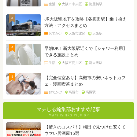
生活
大阪市中央区
淀屋橋駅
3
JR大阪駅地下を攻略【各梅田駅】乗り換え
方法・アクセスまとめ
おでかけ
大阪市北区
大阪駅
4
早朝OK！新大阪駅近くで【シャワー利用】
できる施設まとめ
生活
大阪市淀川区
新大阪駅
5
【完全個室あり】高槻市の安いネットカフ
ェ・漫画喫茶まとめ
おでかけ
高槻市
高槻駅
マチしる編集部おすすめ記事
【驚きのコスパ！】梅田で見つけた安くて
ウマい居酒屋15選