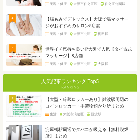
美容・健康
大阪市住之江区
住之江公園駅
4
【腸もみでデトックス】大阪で腸マッサー
ジがおすすめのサロン5店舗
美容・健康
大阪市北区
梅田駅
5
世界イチ気持ち良い!?大阪で人気【タイ古式
マッサージ】8店舗
美容・健康
大阪市北区
大阪駅
人気記事ランキング Top5
1
【大型・冷蔵ロッカーあり】難波駅周辺の
コインロッカー・手荷物預かり所まとめ
生活
大阪市浪速区
難波駅
2
淀屋橋駅周辺でタバコが吸える【無料喫煙
所】まとめ