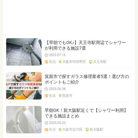
ジャンルを選ぶ
※複数選択可能です
生活情報
行政情報
クリア
検索
【早朝でもOK♪】天王寺駅周辺でシャワー
が利用できる施設7選
2025.07.16
生活
大阪市阿倍野区
天王寺駅
箕面市で探すガラス修理業者5選！選び方の
ポイントもご紹介
2025.06.06
生活
箕面市
早朝OK！新大阪駅近くで【シャワー利用】
できる施設まとめ
2025.05.22
生活
大阪市淀川区
新大阪駅