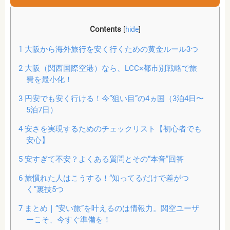
Contents
[
hide
]
1
大阪から海外旅行を安く行くための黄金ルール3つ
2
大阪（関西国際空港）なら、LCC×都市別戦略で旅
費を最小化！
3
円安でも安く行ける！今“狙い目”の4ヵ国（3泊4日〜
5泊7日）
4
安さを実現するためのチェックリスト【初心者でも
安心】
5
安すぎて不安？よくある質問とその“本音”回答
6
旅慣れた人はこうする！“知ってるだけで差がつ
く”裏技5つ
7
まとめ｜“安い旅”を叶えるのは情報力。関空ユーザ
ーこそ、今すぐ準備を！