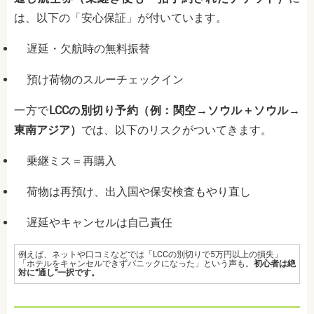
は、以下の「安心保証」が付いています。
遅延・欠航時の無料振替
預け荷物のスルーチェックイン
一方で
LCCの別切り予約（例：関空→ソウル＋ソウル→
東南アジア）
では、以下のリスクがついてきます。
乗継ミス＝再購入
荷物は再預け、出入国や保安検査もやり直し
遅延やキャンセルは自己責任
例えば、ネットや口コミなどでは「LCCの別切りで5万円以上の損失」
「ホテルをキャンセルできずパニックになった」という声も。
初心者は絶
対に“通し”一択です。