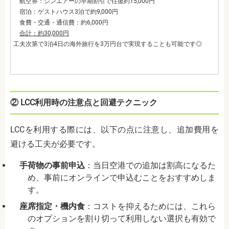
航空券：ジンエアーの早期割引で往復約15,000円
宿泊：ゲストハウス3泊で約9,000円
食費・交通・通信費：約6,000円
合計：約30,000円
工夫次第で3泊4日の海外旅行を3万円台で実現することも可能です◎
② LCC利用時の注意点と回避テクニック
LCCを利用する際には、以下の点に注意し、追加費用を
避ける工夫が必要です。
手荷物の事前申込
：
当日空港での追加は割高になるた
め、事前にオンラインで申込むことをおすすめしま
す。
座席指定・機内食
：
コストを抑えるためには、これら
のオプションを割り切って利用しない選択も有効で