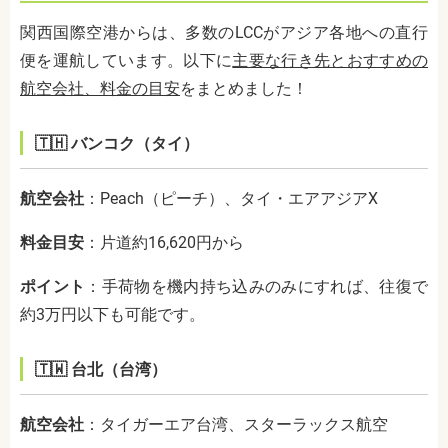
関西国際空港からは、多数のLCCがアジア各地への直行
便を運航しています。
以下に
主要な行き先とおすすめの
航空会社、料金の目安
をまとめました！
🇹🇭 バンコク（タイ）
航空会社
：
Peach（ピーチ）、タイ・エアアジアX
料金目安
：
片道約16,620円から
ポイント
：
手荷物を機内持ち込みのみにすれば、往復で
約3万円以下も可能です。
🇹🇼 台北（台湾）
航空会社
：
タイガーエア台湾、スターラックス航空