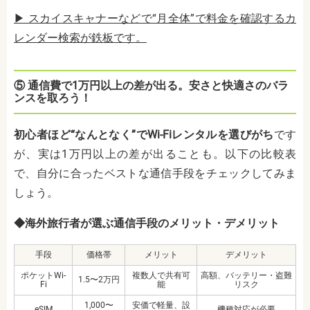
▶ スカイスキャナーなどで“月全体”で料金を確認するカ
レンダー検索が鉄板です。
⑤ 通信費で1万円以上の差が出る。安さと快適さのバラ
ンスを取ろう！
初心者ほど“なんとなく”でWi-Fiレンタルを選びがち
です
が、実は1万円以上の差が出ることも。以下の比較表
で、自分に合ったベストな通信手段をチェックしてみま
しょう。
◆海外旅行者が選ぶ通信手段のメリット・デメリット
手段
価格帯
メリット
デメリット
ポケットWi-
複数人で共有可
高額、バッテリー・盗難
1.5〜2万円
Fi
能
リスク
1,000〜
安価で軽量、設
eSIM
機種対応が必要