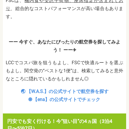
FSCは、
機内食や受託手荷物、座席指定が含まれてお
り
、総合的なコストパフォーマンスが高い場合もありま
す。
ーー 今すぐ、あなたにぴったりの航空券を探してみよ
う！ ーー✈︎
LCCでコスパ旅を狙うもよし、FSCで快適ルートを選ぶ
もよし。関空発の“ベストな1便”は、検索してみると意外
なところに隠れているかもしれません◎
🌏 【W.A.S.】の公式サイトで航空券を探す
🌐 【ena】の公式サイトでチェック
円安でも安く行ける！今“狙い目”の4ヵ国（3泊4
日〜5泊7日）