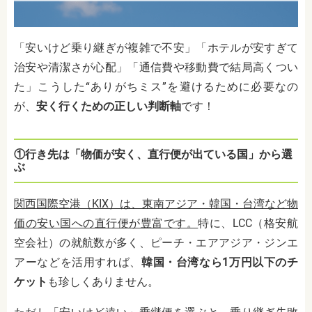
「安いけど乗り継ぎが複雑で不安」「ホテルが安すぎて
治安や清潔さが心配」「通信費や移動費で結局高くつい
た」こうした“ありがちミス”を避けるために必要なの
が、
安く行くための正しい判断軸
です！
①行き先は「物価が安く、直行便が出ている国」から選
ぶ
関西国際空港（KIX）は、東南アジア・韓国・台湾など物
価の安い国への直行便が豊富です。
特に、LCC（格安航
空会社）の就航数が多く、ピーチ・エアアジア・ジンエ
アーなどを活用すれば、
韓国・台湾なら1万円以下のチ
ケット
も珍しくありません。