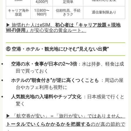
4,000円
定簡単
キャリア海外
1日800〜
信頼性高、手続
通信量制限あり
放題
980円
きラク
▶ 旅慣れた人はeSIM、
初心者は「キャリア放題＋現地
Wi-Fi併用」
が安心安全の黄金ルート。
⑥ 空港・ホテル・観光地にひそむ“見えない出費”
空港の水・食事が日本の2〜3倍
：水は持参、軽食は成
田で買っておく
ホテルの“朝食付き”が逆に高くつくことも
：周辺の屋
台やカフェ利用も視野に
人気観光地の入場料やチップ文化
：日本感覚で行くと
驚く
▶ 「航空券が安い」＝「旅行が安い」ではありません。
トータルでいくらかかるかを把握する
のが真の節約で