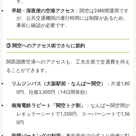
す。
早朝・深夜便の空港アクセス
：
関空は24時間運用です
が、公共交通機関の運行時間には制限があるため、
事前に確認が必要です。
③ 関空へのアクセス術でさらに節約
関西国際空港へのアクセスも、工夫次第で交通費を抑え
ることができます。
リムジンバス（大阪駅前・なんば〜関空）
：
片道1,80
0円、往復3,300円（14日間有効）
南海電鉄ラピート「関空トク割」
：
なんば〜関空間が
レギュラーシートで1,350円、スーパーシートで1,56
0円
民間パーキングの利用
：
事前予約で公式より安価に駐