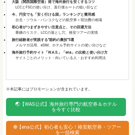
大阪（関西国際空港）発で海外旅行を安くするコツ
LCCとFSCの使い分け、直行便ルートの狙い目など
今、円安でも「安く行ける国」ランキングと費用感
台北・ソウル・バンコクなどの航空券＋宿泊費の相場
初心者がつまずきやすい注意点と、その回避方法
乗継のリスク、LCCの落とし穴、格安ツアーの実情
旅行経験者が実践する“節約の裏技”5選
メルマガ活用、eSIM、ホテル予約サイトの使い分けなど
海外旅行予約サイト「W.A.S.」「ena」の比較と使い分け方
サイトごとのメリット・向いている人・おすすめ利用法
※本記事にはプロモーションが含まれています。
🌏【WAS公式】海外旅行専門の航空券＆ホテル
を今すぐ比較
🌐【ena公式】初心者も安心！格安航空券・ツアー
を一括検索