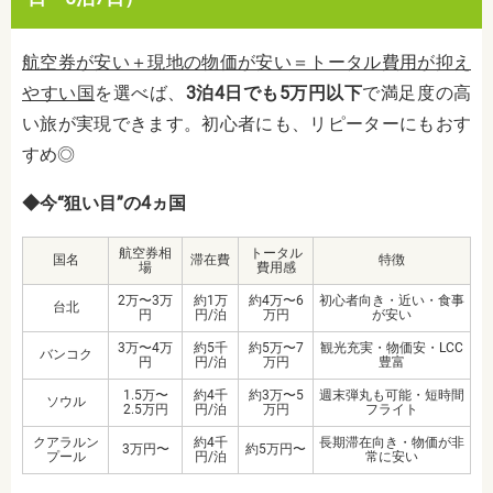
航空券が安い＋現地の物価が安い＝トータル費用が抑え
やすい国
を選べば、
3泊4日でも5万円以下
で満足度の高
い旅が実現できます。初心者にも、リピーターにもおす
すめ◎
◆今“狙い目”の4ヵ国
航空券相
トータル
国名
滞在費
特徴
場
費用感
2万〜3万
約1万
約4万〜6
初心者向き・近い・食事
台北
円
円/泊
万円
が安い
3万〜4万
約5千
約5万〜7
観光充実・物価安・LCC
バンコク
円
円/泊
万円
豊富
1.5万〜
約4千
約3万〜5
週末弾丸も可能・短時間
ソウル
2.5万円
円/泊
万円
フライト
クアラルン
約4千
長期滞在向き・物価が非
3万円〜
約5万円〜
プール
円/泊
常に安い