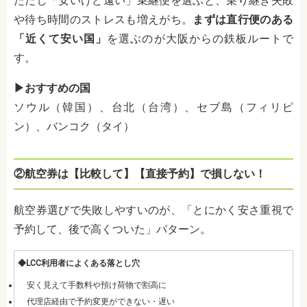
ただし「安いけど遠い」乗継便を選ぶと、乗り継ぎ失敗
や待ち時間のストレスも増えがち。
まずは直行便のある
「近くて安い国」
を選ぶのが大阪からの鉄板ルートで
す。
▶︎おすすめの国
ソウル（韓国）、台北（台湾）、セブ島（フィリピ
ン）、バンコク（タイ）
②航空券は【比較して】【直接予約】で損しない！
航空券選びで失敗しやすいのが、「とにかく安さ重視で
予約して、後で高くついた」パターン。
◆LCC利用者によくある落とし穴
安く見えて手数料や預け荷物で割高に
代理店経由で予約変更ができない・遅い