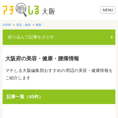
HOME
美容・健康
腰痛
絞り込んで記事をさがす
グルメ
大阪府の美容・健康・腰痛情報
歯医者・病院
マチしる大阪編集部おすすめの周辺の美容・健康情報を
ご紹介します
美容・健康
おでかけ
カテゴリを選ぶ
記事一覧（43件）
すべて
グルメ
美容・健康
歯医者・病院
おでかけ
生活
生活
お役立ち情報