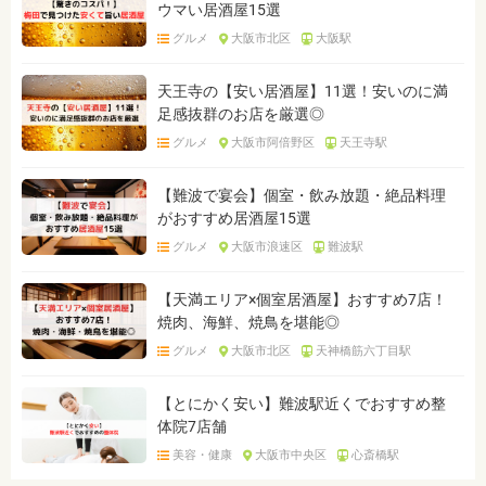
ウマい居酒屋15選
グルメ
大阪市北区
大阪駅
天王寺の【安い居酒屋】11選！安いのに満
足感抜群のお店を厳選◎
グルメ
大阪市阿倍野区
天王寺駅
【難波で宴会】個室・飲み放題・絶品料理
がおすすめ居酒屋15選
グルメ
大阪市浪速区
難波駅
【天満エリア×個室居酒屋】おすすめ7店！
焼肉、海鮮、焼鳥を堪能◎
グルメ
大阪市北区
天神橋筋六丁目駅
【とにかく安い】難波駅近くでおすすめ整
体院7店舗
美容・健康
大阪市中央区
心斎橋駅