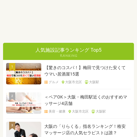
人気施設記事ランキング Top5
1
【驚きのコスパ！】梅田で見つけた安くて
ウマい居酒屋15選
グルメ
大阪市北区
大阪駅
2
＜ペアOK＞大阪・梅田駅近くのおすすめマ
ッサージ4店舗
美容・健康
大阪市北区
大阪駅
3
大阪の「りらくる」指名ランキング！格安
マッサージ店の人気セラピストは誰？