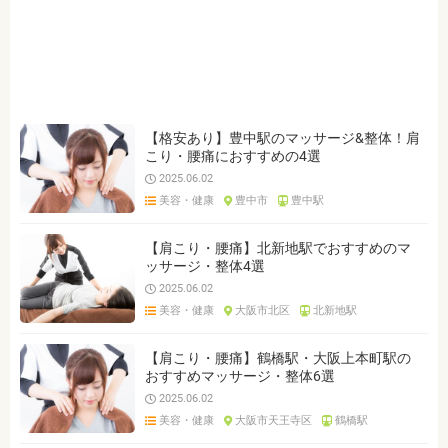
ジャンルを選ぶ
※複数選択可能です
トレーニングジム
マッサージ
オイルマッサージ
足裏・フットマッサージ
ヘッドマッサージ
肩こり
腰痛
整体・接骨院
美容鍼灸
エステ・美容整体
【格安あり】豊中駅のマッサージ&整体！肩
こり・腰痛におすすめの4選
2025.06.02
クリア
検索
美容・健康
豊中市
豊中駅
【肩こり・腰痛】北新地駅でおすすめのマ
ッサージ・整体4選
2025.06.02
美容・健康
大阪市北区
北新地駅
【肩こり・腰痛】鶴橋駅・大阪上本町駅の
おすすめマッサージ・整体6選
2025.06.02
美容・健康
大阪市天王寺区
鶴橋駅