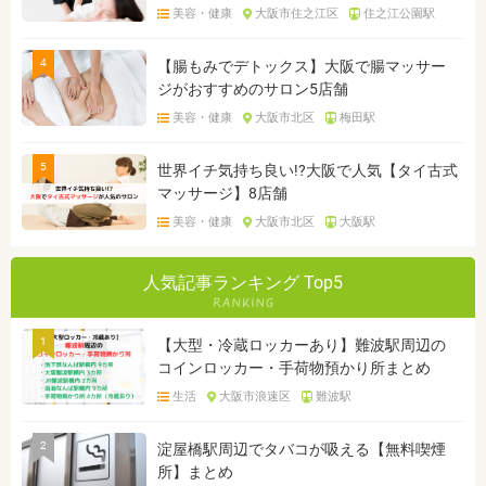
美容・健康
大阪市住之江区
住之江公園駅
4
【腸もみでデトックス】大阪で腸マッサー
ジがおすすめのサロン5店舗
美容・健康
大阪市北区
梅田駅
5
世界イチ気持ち良い!?大阪で人気【タイ古式
マッサージ】8店舗
美容・健康
大阪市北区
大阪駅
人気記事ランキング Top5
1
【大型・冷蔵ロッカーあり】難波駅周辺の
コインロッカー・手荷物預かり所まとめ
生活
大阪市浪速区
難波駅
2
淀屋橋駅周辺でタバコが吸える【無料喫煙
所】まとめ