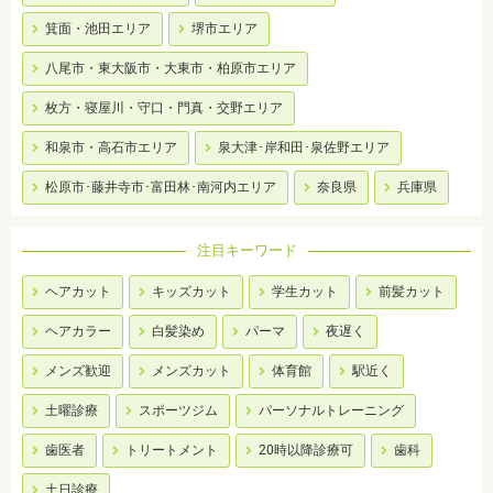
箕面・池田エリア
堺市エリア
八尾市・東大阪市・大東市・柏原市エリア
枚方・寝屋川・守口・門真・交野エリア
和泉市・高石市エリア
泉大津･岸和田･泉佐野エリア
松原市･藤井寺市･富田林･南河内エリア
奈良県
兵庫県
注目キーワード
ヘアカット
キッズカット
学生カット
前髪カット
ヘアカラー
白髪染め
パーマ
夜遅く
メンズ歓迎
メンズカット
体育館
駅近く
土曜診療
スポーツジム
パーソナルトレーニング
歯医者
トリートメント
20時以降診療可
歯科
土日診療