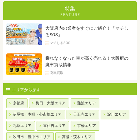
特集
大阪府内の業者をすぐにご紹介！「マチし
るSOS」
マチしるSOS
乗れなくなった車が高く売れる！大阪府の
廃車買取情報
廃車買取
エリアから探す
京都府
梅田・大阪エリア
難波エリア
淀屋橋・本町・心斎橋エリア
天王寺エリア
淀川エリア
九条エリア
東住吉エリア
京橋エリア
吹田市・豊中市エリア
高槻・茨木エリア