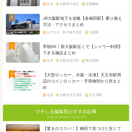
生活
大阪市中央区
淀屋橋駅
3
JR大阪駅地下を攻略【各梅田駅】乗り換え
方法・アクセスまとめ
おでかけ
大阪市北区
大阪駅
4
早朝OK！新大阪駅近くで【シャワー利用】
できる施設まとめ
生活
大阪市淀川区
新大阪駅
5
【大型ロッカー、冷蔵・冷凍】天王寺駅周
辺のコインロッカー・手荷物預かり所まと
め
生活
大阪市天王寺区
天王寺駅
マチしる編集部おすすめ記事
【驚きのコスパ！】梅田で見つけた安くて