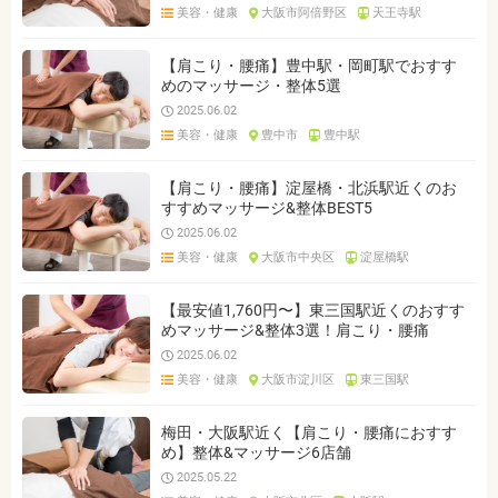
美容・健康
大阪市阿倍野区
天王寺駅
【肩こり・腰痛】豊中駅・岡町駅でおすす
めのマッサージ・整体5選
2025.06.02
美容・健康
豊中市
豊中駅
【肩こり・腰痛】淀屋橋・北浜駅近くのお
すすめマッサージ&整体BEST5
2025.06.02
美容・健康
大阪市中央区
淀屋橋駅
【最安値1,760円〜】東三国駅近くのおすす
めマッサージ&整体3選！肩こり・腰痛
2025.06.02
美容・健康
大阪市淀川区
東三国駅
梅田・大阪駅近く【肩こり・腰痛におすす
め】整体&マッサージ6店舗
2025.05.22