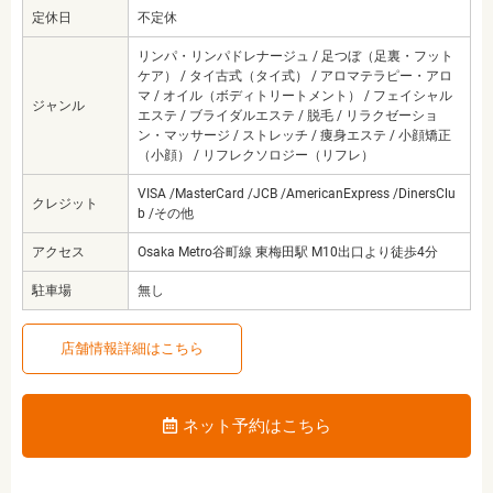
定休日
不定休
リンパ・リンパドレナージュ / 足つぼ（足裏・フット
ケア） / タイ古式（タイ式） / アロマテラピー・アロ
マ / オイル（ボディトリートメント） / フェイシャル
ジャンル
エステ / ブライダルエステ / 脱毛 / リラクゼーショ
ン・マッサージ / ストレッチ / 痩身エステ / 小顔矯正
（小顔） / リフレクソロジー（リフレ）
VISA /MasterCard /JCB /AmericanExpress /DinersClu
クレジット
b /その他
アクセス
Osaka Metro谷町線 東梅田駅 M10出口より徒歩4分
駐車場
無し
店舗情報詳細はこちら
ネット予約はこちら