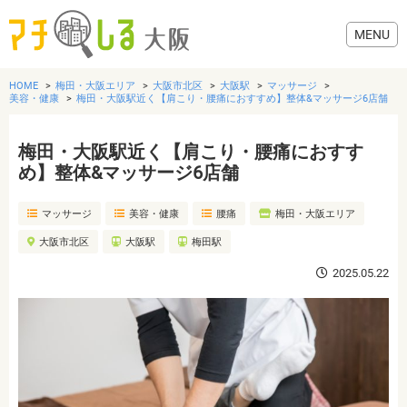
HOME
梅田・大阪エリア
大阪市北区
大阪駅
マッサージ
美容・健康
梅田・大阪駅近く【肩こり・腰痛におすすめ】整体&マッサージ6店舗
梅田・大阪駅近く【肩こり・腰痛におすす
グルメ
め】整体&マッサージ6店舗
マッサージ
美容・健康
腰痛
梅田・大阪エリア
歯医者・病院
大阪市北区
大阪駅
梅田駅
美容・健康
2025.05.22
おでかけ
生活