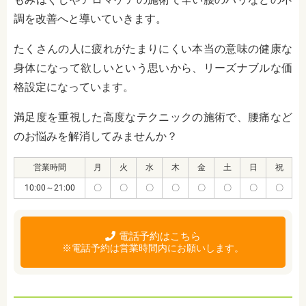
調を改善へと導いていきます。
たくさんの人に疲れがたまりにくい本当の意味の健康な
身体になって欲しいという思いから、リーズナブルな価
格設定になっています。
満足度を重視した高度なテクニックの施術で、腰痛など
のお悩みを解消してみませんか？
営業時間
月
火
水
木
金
土
日
祝
10:00～21:00
〇
〇
〇
〇
〇
〇
〇
〇
電話予約はこちら
※電話予約は営業時間内にお願いします。