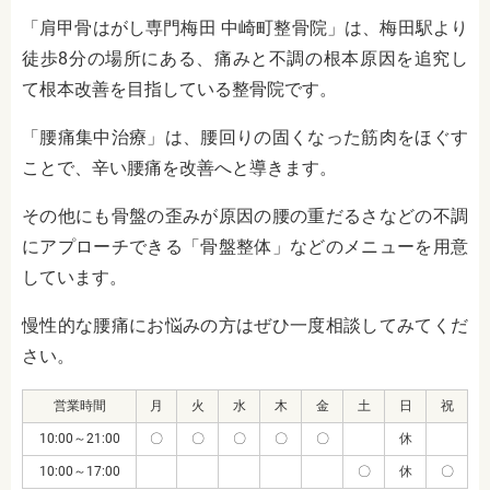
「肩甲骨はがし専門梅田 中崎町整骨院」は、梅田駅より
徒歩8分の場所にある、痛みと不調の根本原因を追究し
て根本改善を目指している整骨院です。
「腰痛集中治療」は、腰回りの固くなった筋肉をほぐす
ことで、辛い腰痛を改善へと導きます。
その他にも骨盤の歪みが原因の腰の重だるさなどの不調
にアプローチできる「骨盤整体」などのメニューを用意
しています。
慢性的な腰痛にお悩みの方はぜひ一度相談してみてくだ
さい。
営業時間
月
火
水
木
金
土
日
祝
10:00～21:00
〇
〇
〇
〇
〇
休
10:00～17:00
〇
休
〇