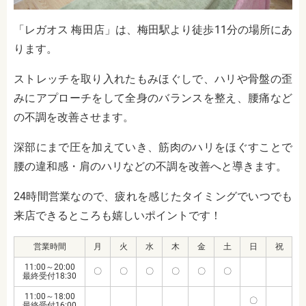
「レガオス 梅田店」は、梅田駅より徒歩11分の場所にあ
ります。
ストレッチを取り入れたもみほぐしで、ハリや骨盤の歪
みにアプローチをして全身のバランスを整え、腰痛など
の不調を改善させます。
深部にまで圧を加えていき、筋肉のハリをほぐすことで
腰の違和感・肩のハリなどの不調を改善へと導きます。
24時間営業なので、疲れを感じたタイミングでいつでも
来店できるところも嬉しいポイントです！
営業時間
月
火
水
木
金
土
日
祝
11:00～20:00
〇
〇
〇
〇
〇
〇
最終受付18:30
11:00～18:00
〇
最終受付16:00