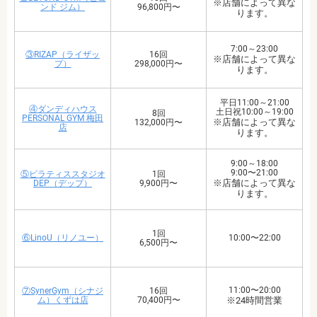
※店舗によって異な
ンド ジム）
96,800円〜
ります。
7:00～23:00
③RIZAP（ライザッ
16回
※店舗によって異な
プ）
298,000円〜
ります。
平日11:00～21:00
④ダンディハウス
土日祝10:00～19:00
8回
PERSONAL GYM 梅田
※店舗によって異な
132,000円〜
店
ります。
9:00～18:00
9:00〜21:00
⑤ピラティススタジオ
1回
※店舗によって異な
DEP（デップ）
9,900円〜
ります。
1回
⑥LinoU（リノユー）
10:00〜22:00
6,500円〜
11:00〜20:00
⑦SynerGym（シナジ
16回
ム）くずは店
70,400円〜
※24時間営業