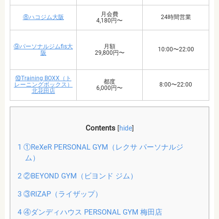
月会費
⑧ハコジム大阪
24時間営業
4,180円〜
⑨パーソナルジムfis大
月額
10:00〜22:00
阪
29,800円〜
⑩Training BOXX（ト
都度
レーニングボックス）
8:00〜22:00
6,000円〜
北花田店
Contents
[
hide
]
1
①ReXeR PERSONAL GYM（レクサ パーソナルジ
ム）
2
②BEYOND GYM（ビヨンド ジム）
3
③RIZAP（ライザップ）
4
④ダンディハウス PERSONAL GYM 梅田店