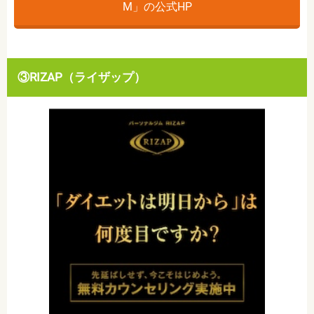
M」の公式HP
③RIZAP（ライザップ）