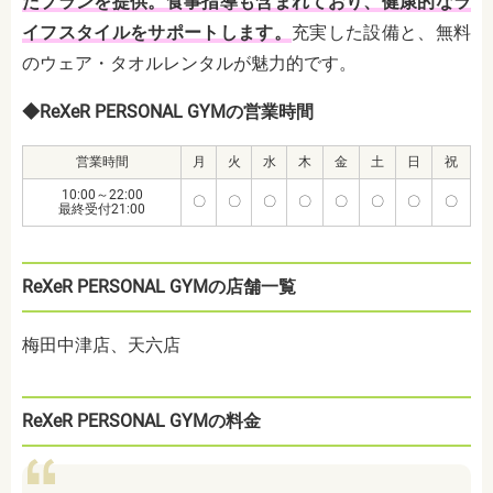
たプランを提供。
食事指導も含まれており、健康的なラ
イフスタイルをサポートします。
充実した設備と、無料
のウェア・タオルレンタルが魅力的です。
◆ReXeR PERSONAL GYMの営業時間
営業時間
月
火
水
木
金
土
日
祝
10:00～22:00
〇
〇
〇
〇
〇
〇
〇
〇
最終受付21:00
ReXeR PERSONAL GYMの店舗一覧
梅田中津店、天六店
ReXeR PERSONAL GYMの料金