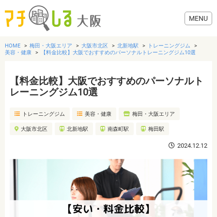
HOME
梅田・大阪エリア
大阪市北区
北新地駅
トレーニングジム
美容・健康
【料金比較】大阪でおすすめのパーソナルトレーニングジム10選
【料金比較】大阪でおすすめのパーソナルト
グルメ
レーニングジム10選
トレーニングジム
美容・健康
梅田・大阪エリア
歯医者・病院
大阪市北区
北新地駅
南森町駅
梅田駅
美容・健康
2024.12.12
おでかけ
生活