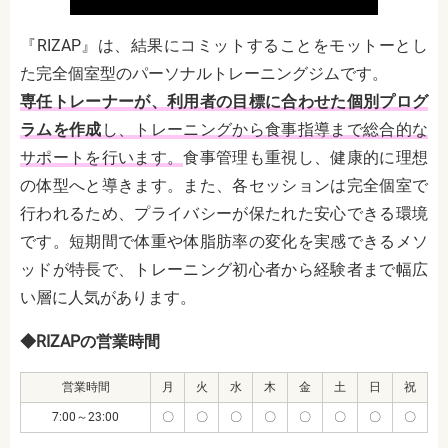
『RIZAP』は、結果にコミットすることをモットーとし
た完全個室型のパーソナルトレーニングジムです。
専任トレーナーが、利用者の目標に合わせた個別プログ
ラムを作成
し、トレーニングから食事指導まで総合的な
サポートを行います。
食事管理も重視し、健康的に理想
の体型へと導きます。また、各セッションは完全個室で
行われるため、プライバシーが保たれた安心できる環境
です。短期間で体重や体脂肪率の変化を実感できるメソ
ッドが特長で、トレーニング初心者から経験者まで幅広
い層に人気があります。
◆RIZAPの営業時間
営業時間
月
火
水
木
金
土
日
祝
7:00～23:00
〇
〇
〇
〇
〇
〇
〇
〇