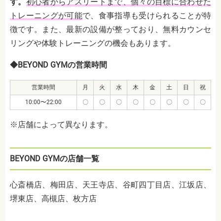
す。
初心者からアスリートまで、個々の目標に合わせた
トレーニングが可能
で、食事指導も受けられることが特
徴です。また、最新の設備が整っており、無料カウンセ
リングや体験トレーニングの機会もあります。
◆BEYOND GYMの営業時間
営業時間
月
火
水
木
金
土
日
祝
10:00〜22:00
〇
〇
〇
〇
〇
〇
〇
〇
※店舗によって異なります。
BEYOND GYMの店舗一覧
心斎橋店、梅田店、天王寺店、谷町四丁目店、江坂店、
堺東店、高槻店、枚方店