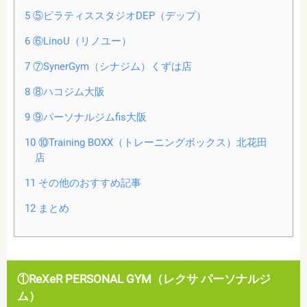
5
⑤ピラティススタジオDEP（デップ）
6
⑥LinoU（リノユー）
7
⑦SynerGym（シナジム）くずは店
8
⑧ハコジム大阪
9
⑨パーソナルジムfis大阪
10
⑩Training BOXX（トレーニングボックス）北花田
店
11
その他のおすすめ記事
12
まとめ
①ReXeR PERSONAL GYM（レクサ パーソナルジ
ム）