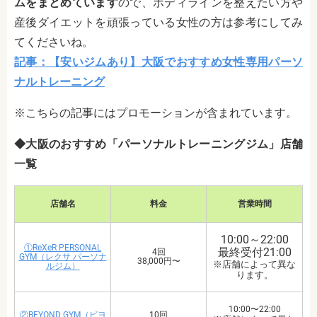
ムをまとめています
ので、ボディラインを整えたい方や
産後ダイエットを頑張っている女性の方は参考にしてみ
てくださいね。
記事：【安いジムあり】大阪でおすすめ女性専用パーソ
ナルトレーニング
※こちらの記事にはプロモーションが含まれています。
◆大阪のおすすめ「パーソナルトレーニングジム」店舗
一覧
店舗名
料金
営業時間
10:00～22:00
①ReXeR PERSONAL
最終受付21:00
4回
GYM（レクサ パーソナ
38,000円〜
※店舗によって異な
ルジム）
ります。
10:00〜22:00
②BEYOND GYM（ビヨ
10回