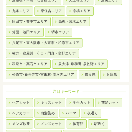
淀屋橋・本町・心斎橋エリア
天王寺エリア
淀川エリア
九条エリア
東住吉エリア
京橋エリア
吹田市・豊中市エリア
高槻・茨木エリア
箕面・池田エリア
堺市エリア
八尾市・東大阪市・大東市・柏原市エリア
枚方・寝屋川・守口・門真・交野エリア
和泉市・高石市エリア
泉大津･岸和田･泉佐野エリア
松原市･藤井寺市･富田林･南河内エリア
奈良県
兵庫県
注目キーワード
ヘアカット
キッズカット
学生カット
前髪カット
ヘアカラー
白髪染め
パーマ
夜遅く
メンズ歓迎
メンズカット
体育館
駅近く