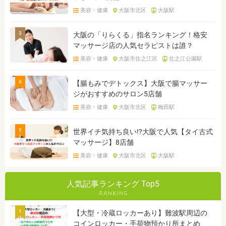
美容・健康
大阪市北区
大阪駅
3
大阪の「りらくる」指名ランキング！格安
マッサージ店の人気セラピストは誰？
美容・健康
大阪市住之江区
住之江公園駅
4
【腸もみでデトックス】大阪で腸マッサー
ジがおすすめのサロン5店舗
美容・健康
大阪市北区
梅田駅
5
世界イチ気持ち良い!?大阪で人気【タイ古式
マッサージ】8店舗
美容・健康
大阪市北区
大阪駅
人気記事ランキング Top5
1
【大型・冷蔵ロッカーあり】難波駅周辺の
コインロッカー・手荷物預かり所まとめ