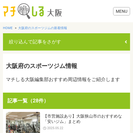
HOME
大阪府のスポーツジムの新着情報
絞り込んで記事をさがす
グルメ
大阪府のスポーツジム情報
歯医者・病院
マチしる大阪編集部おすすめ周辺情報をご紹介します
美容・健康
記事一覧（28件）
おでかけ
カテゴリを選ぶ
【市営施設あり】大阪狭山市のおすすめな
すべて
グルメ
美容・健康
歯医者・病院
おでかけ
「安いジム」まとめ
生活
2025.05.22
生活
お役立ち情報