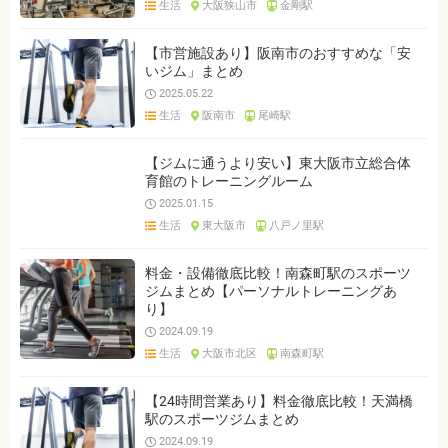
生活
大阪狭山市
金剛駅
ジャンルを選ぶ
※複数選択可能です
【市営施設あり】阪南市のおすすめな「安
いジム」まとめ
クリア
検索
2025.05.22
生活
阪南市
尾崎駅
【ジムに通うより安い】東大阪市立総合体
育館のトレーニングルーム
2025.01.15
生活
東大阪市
八戸ノ里駅
料金・設備徹底比較！南森町駅のスポーツ
ジムまとめ【パーソナルトレーニングあ
り】
2024.09.19
生活
大阪市北区
南森町駅
【24時間営業あり】料金徹底比較！天満橋
駅のスポーツジムまとめ
2024.09.19