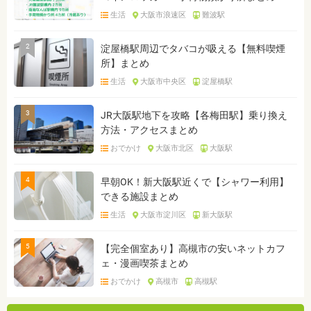
生活
大阪市浪速区
難波駅
2
淀屋橋駅周辺でタバコが吸える【無料喫煙
所】まとめ
生活
大阪市中央区
淀屋橋駅
3
JR大阪駅地下を攻略【各梅田駅】乗り換え
方法・アクセスまとめ
おでかけ
大阪市北区
大阪駅
4
早朝OK！新大阪駅近くで【シャワー利用】
できる施設まとめ
生活
大阪市淀川区
新大阪駅
5
【完全個室あり】高槻市の安いネットカフ
ェ・漫画喫茶まとめ
おでかけ
高槻市
高槻駅