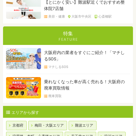
【とにかく安い】難波駅近くでおすすめ整
体院7店舗
美容・健康
大阪市中央区
心斎橋駅
特集
大阪府内の業者をすぐにご紹介！「マチし
るSOS」
マチしるSOS
乗れなくなった車が高く売れる！大阪府の
廃車買取情報
廃車買取
エリアから探す
京都府
梅田・大阪エリア
難波エリア