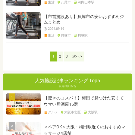
生活
八尾市
河内山本駅
【市営施設あり】貝塚市の安いおすすめジ
ムまとめ
2024.09.19
生活
貝塚市
貝塚駅
1
2
3
次へ >
人気施設記事ランキング Top5
1
【驚きのコスパ！】梅田で見つけた安くて
ウマい居酒屋15選
グルメ
大阪市北区
大阪駅
2
＜ペアOK＞大阪・梅田駅近くのおすすめマ
ッサージ4店舗