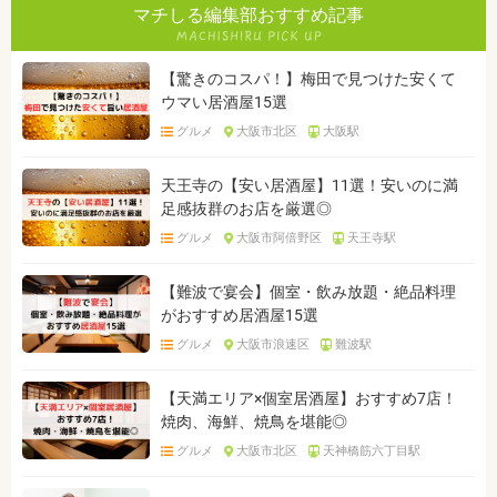
マチしる編集部おすすめ記事
【驚きのコスパ！】梅田で見つけた安くて
ウマい居酒屋15選
グルメ
大阪市北区
大阪駅
天王寺の【安い居酒屋】11選！安いのに満
足感抜群のお店を厳選◎
グルメ
大阪市阿倍野区
天王寺駅
【難波で宴会】個室・飲み放題・絶品料理
がおすすめ居酒屋15選
グルメ
大阪市浪速区
難波駅
【天満エリア×個室居酒屋】おすすめ7店！
焼肉、海鮮、焼鳥を堪能◎
グルメ
大阪市北区
天神橋筋六丁目駅