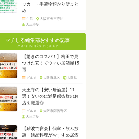
ッカー・手荷物預かり所まと
め
生活
大阪市天王寺区
天王寺駅
マチしる編集部おすすめ記事
【驚きのコスパ！】梅田で見
つけた安くてウマい居酒屋15
選
グルメ
大阪市北区
大阪駅
天王寺の【安い居酒屋】11
選！安いのに満足感抜群のお
店を厳選◎
グルメ
大阪市阿倍野区
天王寺駅
【難波で宴会】個室・飲み放
題・絶品料理がおすすめ居酒