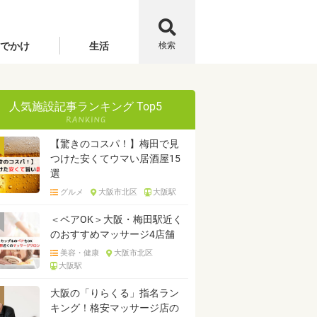
でかけ
生活
検索
人気施設記事ランキング Top5
【驚きのコスパ！】梅田で見
つけた安くてウマい居酒屋15
選
グルメ
大阪市北区
大阪駅
＜ペアOK＞大阪・梅田駅近く
のおすすめマッサージ4店舗
美容・健康
大阪市北区
大阪駅
大阪の「りらくる」指名ラン
キング！格安マッサージ店の