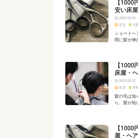
【100
安い床屋
2025.05.22
生活
大
ショートヘ
間に髪が伸
【100
床屋・ヘ
2025.05.22
生活
岸
髪の毛は知
ら、髪が短
【100
屋・ヘア