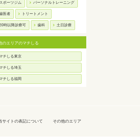
スポーツジム
パーソナルトレーニング
歯医者
トリートメント
20時以降診療可
歯科
土日診療
他のエリアのマチしる
マチしる東京
マチしる埼玉
マチしる福岡
当サイトの表記について
その他のエリア