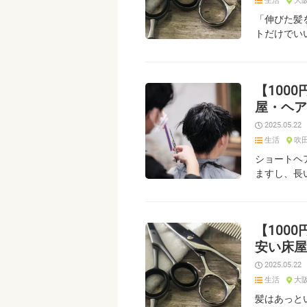
生活
大
「伸びた髪
トだけでい
【100
屋・ヘア
2025.05.22
生活
吹
ショートヘ
ますし、長
【100
安い床屋
2025.05.22
生活
大
髪はあっと