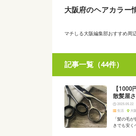
大阪府のヘアカラー
マチしる大阪編集部おすすめ周
記事一覧（44件）
【100
散髪屋さ
2025.05.22
生活
大
「髪の毛が
きでも安く