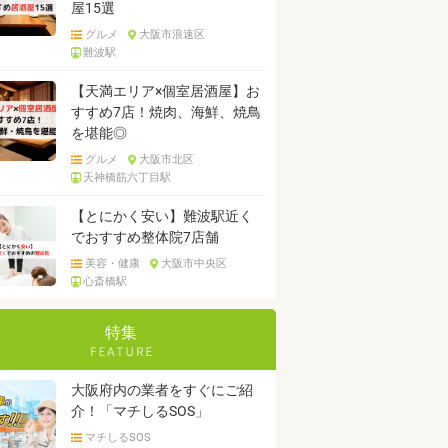
屋15選
グルメ
大阪市浪速区
難波駅
【天満エリア×個室居酒屋】お
すすめ7店！焼肉、海鮮、焼鳥
を堪能◎
グルメ
大阪市北区
天神橋筋六丁目駅
【とにかく安い】難波駅近く
でおすすめ整体院7店舗
美容・健康
大阪市中央区
心斎橋駅
特集
大阪府内の業者をすぐにご紹
介！「マチしるSOS」
マチしるSOS