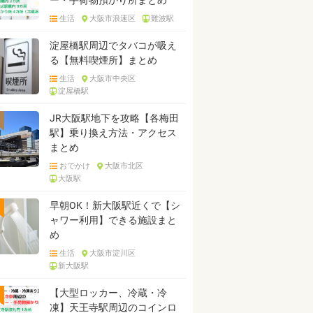
ー・手荷物預かり所まとめ
生活
大阪市浪速区
難波駅
淀屋橋駅周辺でタバコが吸え
る【無料喫煙所】まとめ
生活
大阪市中央区
淀屋橋駅
JR大阪駅地下を攻略【各梅田
駅】乗り換え方法・アクセス
まとめ
おでかけ
大阪市北区
大阪駅
早朝OK！新大阪駅近くで【シ
ャワー利用】できる施設まと
め
生活
大阪市淀川区
新大阪駅
【大型ロッカー、冷蔵・冷
凍】天王寺駅周辺のコインロ