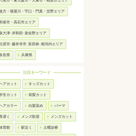
八尾市・東大阪市・大東市・柏原市エリア
枚方・寝屋川・守口・門真・交野エリア
和泉市・高石市エリア
泉大津･岸和田･泉佐野エリア
松原市･藤井寺市･富田林･南河内エリア
奈良県
兵庫県
注目キーワード
ヘアカット
キッズカット
学生カット
前髪カット
ヘアカラー
白髪染め
パーマ
夜遅く
メンズ歓迎
メンズカット
体育館
駅近く
土曜診療