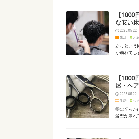
【100
な安い床
2025.05.22
生活
大
あっという
が崩れてし
【100
屋・ヘア
2025.05.22
生活
枚
髪は切った
髪型が崩れ