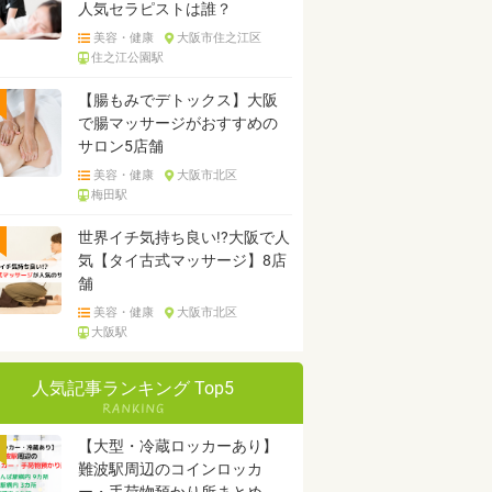
人気セラピストは誰？
美容・健康
大阪市住之江区
住之江公園駅
【腸もみでデトックス】大阪
で腸マッサージがおすすめの
サロン5店舗
美容・健康
大阪市北区
梅田駅
世界イチ気持ち良い!?大阪で人
気【タイ古式マッサージ】8店
舗
美容・健康
大阪市北区
大阪駅
人気記事ランキング Top5
【大型・冷蔵ロッカーあり】
難波駅周辺のコインロッカ