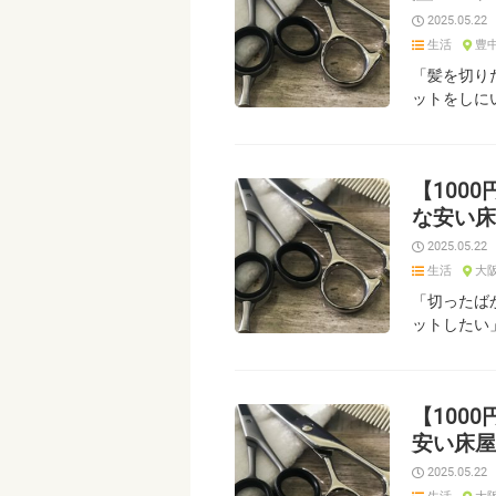
2025.05.22
生活
豊
「髪を切り
ットをしに
【100
な安い床
2025.05.22
生活
大
「切ったば
ットしたい
【100
安い床屋
2025.05.22