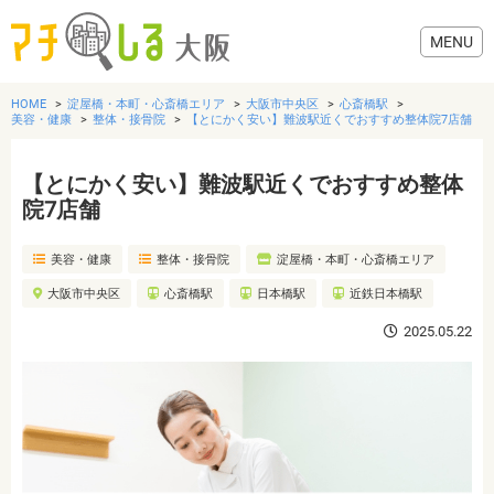
HOME
淀屋橋・本町・心斎橋エリア
大阪市中央区
心斎橋駅
美容・健康
整体・接骨院
【とにかく安い】難波駅近くでおすすめ整体院7店舗
【とにかく安い】難波駅近くでおすすめ整体
グルメ
院7店舗
美容・健康
整体・接骨院
淀屋橋・本町・心斎橋エリア
歯医者・病院
大阪市中央区
心斎橋駅
日本橋駅
近鉄日本橋駅
美容・健康
2025.05.22
おでかけ
生活