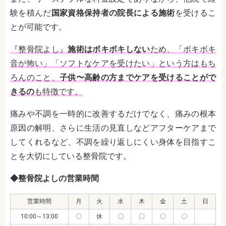
験を積んだ
国家資格保持者の院長による施術
を受けるこ
とが可能です。
『整骨院よし』
施術はボキボキしない
ため、「ボキボキ
音が怖い」「ソフトなケアを受けたい」という方はもち
ろんのこと、
子供〜高齢の方までケアを受けることがで
きるの
も特徴です。
痛みや不調を一時的に改善するだけでなく、痛みの根本
原因の解明、さらに生活の見直しなどアフターケアまで
してくれるなど、不調を繰り返しにくい身体を目指すこ
とを大切にしている整骨院です。
◆整骨院よしの営業時間
営業時間
月
火
水
木
金
土
日
10:00～13:00
〇
休
〇
〇
〇
〇