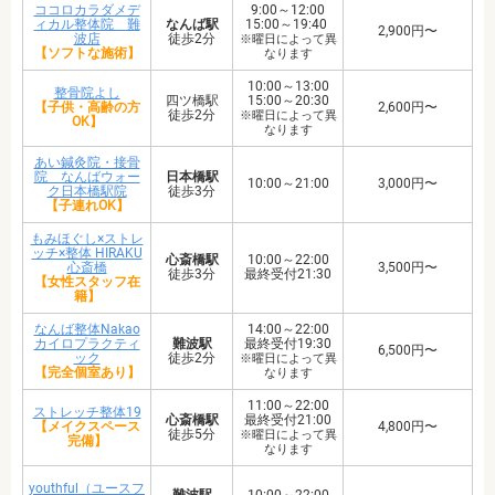
ココロカラダメデ
9:00～12:00
ィカル整体院 難
なんば駅
15:00～19:40
2,900円〜
波店
徒歩2分
※曜日によって異
【ソフトな施術】
なります
10:00～13:00
整骨院よし
四ツ橋駅
15:00～20:30
【子供・高齢の方
2,600円〜
徒歩2分
※曜日によって異
OK】
なります
あい鍼灸院・接骨
院 なんばウォー
日本橋駅
10:00～21:00
3,000円〜
ク日本橋駅院
徒歩3分
【子連れOK】
もみほぐし×ストレ
ッチ×整体 HIRAKU
心斎橋駅
10:00～22:00
心斎橋
3,500円〜
徒歩3分
最終受付21:30
【女性スタッフ在
籍】
なんば整体Nakao
14:00～22:00
カイロプラクティ
難波駅
最終受付19:30
6,500円〜
ック
徒歩2分
※曜日によって異
【完全個室あり】
なります
11:00～22:00
ストレッチ整体19
心斎橋駅
最終受付21:00
【メイクスペース
4,800円〜
徒歩5分
※曜日によって異
完備】
なります
youthful（ユースフ