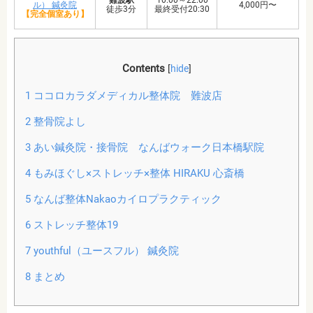
難波駅
10:00～22:00
ル） 鍼灸院
4,000円〜
徒歩3分
最終受付20:30
【完全個室あり】
Contents
[
hide
]
1
ココロカラダメディカル整体院 難波店
2
整骨院よし
3
あい鍼灸院・接骨院 なんばウォーク日本橋駅院
4
もみほぐし×ストレッチ×整体 HIRAKU 心斎橋
5
なんば整体Nakaoカイロプラクティック
6
ストレッチ整体19
7
youthful（ユースフル） 鍼灸院
8
まとめ