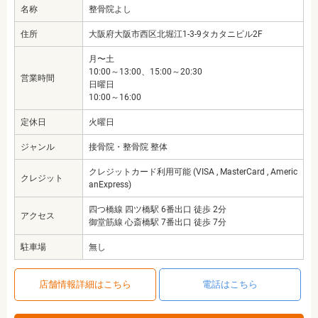
名称
整骨院よし
住所
大阪府大阪市西区北堀江1-3-9タカタニビル2F
月〜土
10:00～13:00、15:00～20:30
営業時間
日曜日
10:00～16:00
定休日
火曜日
ジャンル
接骨院・整骨院 整体
クレジットカード利用可能 (VISA , MasterCard , Americ
クレジット
anExpress)
四つ橋線 四ツ橋駅 6番出口 徒歩 2分
アクセス
御堂筋線 心斎橋駅 7番出口 徒歩 7分
駐車場
無し
店舗情報詳細はこちら
電話はこちら