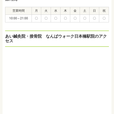
営業時間
月
火
水
木
金
土
日
祝
10:00～21:00
〇
〇
〇
〇
〇
〇
〇
〇
あい鍼灸院・接骨院 なんばウォーク日本橋駅院のアク
セス