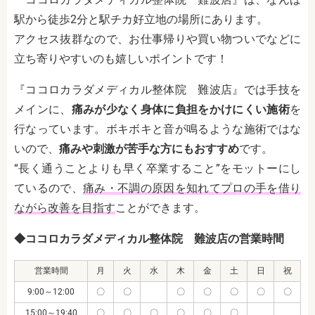
駅から徒歩2分と駅チカ好立地の場所にあります。
アクセス抜群なので、お仕事帰りや買い物ついでなどに
立ち寄りやすいのも嬉しいポイントです！
『ココロカラダメディカル整体院 難波店』では手技を
メインに、
痛みが少なく身体に負担をかけにくい施術
を
行なっています。ボキボキと音が鳴るような施術ではな
いので、
痛みや刺激が苦手な方にもおすすめ
です。
“長く通うことよりも早く卒業すること”をモットーにし
ているので、
痛み・不調の原因を知れてプロの手を借り
ながら改善を目指す
ことができます。
◆ココロカラダメディカル整体院 難波店の営業時間
営業時間
月
火
水
木
金
土
日
祝
9:00～12:00
〇
〇
〇
〇
〇
〇
〇
15:00～19:40
〇
〇
〇
〇
〇
〇