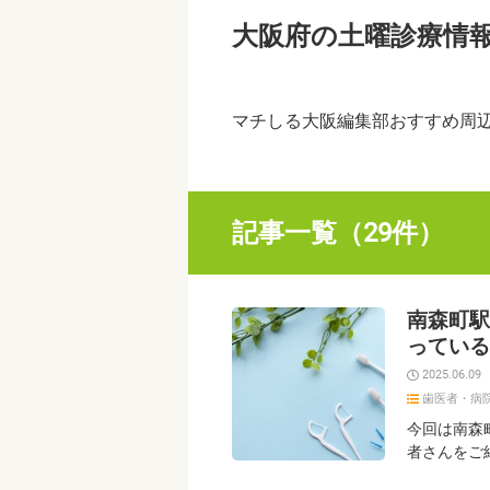
大阪府の土曜診療情
マチしる大阪編集部おすすめ周
記事一覧（29件）
南森町駅
っている
2025.06.09
歯医者・病
今回は南森
者さんをご