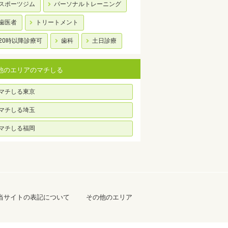
スポーツジム
パーソナルトレーニング
歯医者
トリートメント
20時以降診療可
歯科
土日診療
他のエリアのマチしる
マチしる東京
マチしる埼玉
マチしる福岡
当サイトの表記について
その他のエリア