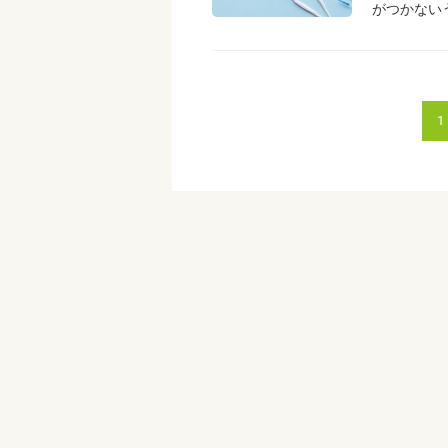
がつかない
1