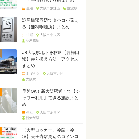
ー・手荷物預かり所まとめ
生活
大阪市浪速区
難波駅
淀屋橋駅周辺でタバコが吸え
る【無料喫煙所】まとめ
生活
大阪市中央区
淀屋橋駅
JR大阪駅地下を攻略【各梅田
駅】乗り換え方法・アクセス
まとめ
おでかけ
大阪市北区
大阪駅
早朝OK！新大阪駅近くで【シ
ャワー利用】できる施設まと
め
生活
大阪市淀川区
新大阪駅
【大型ロッカー、冷蔵・冷
凍】天王寺駅周辺のコインロ