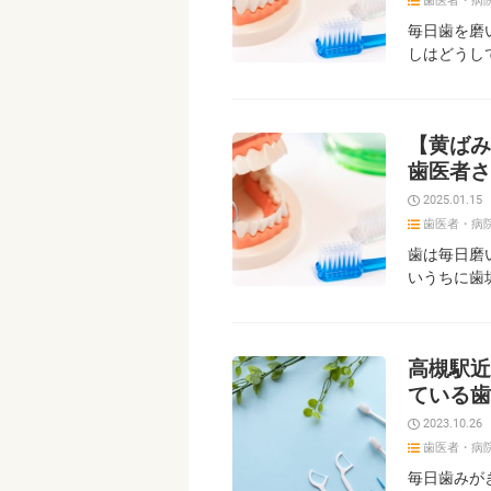
歯医者・病
毎日歯を磨
しはどうし
【黄ばみ
歯医者さ
2025.01.15
歯医者・病
歯は毎日磨
いうちに歯
高槻駅近
ている歯
2023.10.26
歯医者・病
毎日歯みが