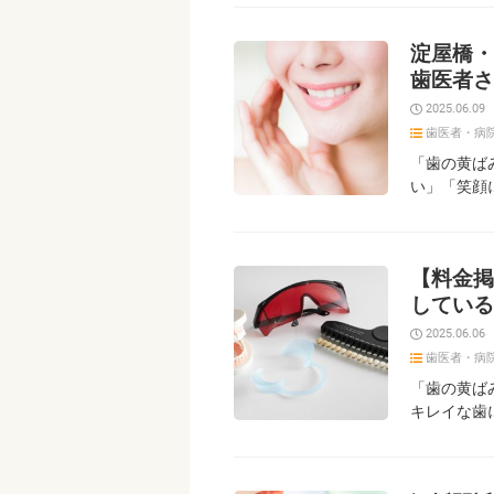
淀屋橋・
歯医者さ
2025.06.09
歯医者・病
「歯の黄ば
い」「笑顔
【料金掲
している
2025.06.06
歯医者・病
「歯の黄ば
キレイな歯