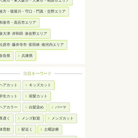
八尾市・東大阪市・大東市・柏原市エリア
枚方・寝屋川・守口・門真・交野エリア
和泉市・高石市エリア
泉大津･岸和田･泉佐野エリア
松原市･藤井寺市･富田林･南河内エリア
奈良県
兵庫県
注目キーワード
ヘアカット
キッズカット
学生カット
前髪カット
ヘアカラー
白髪染め
パーマ
夜遅く
メンズ歓迎
メンズカット
体育館
駅近く
土曜診療