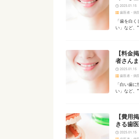
2025.01.15
歯医者・病
「歯を白く
い」など、
【料金掲
者さんま
2025.01.15
歯医者・病
「白い歯に
い」など、
【費用掲
きる歯医
2025.01.15