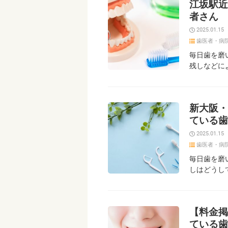
江坂駅近
者さん
2025.01.15
歯医者・病
毎日歯を磨
残しなどに
新大阪・
ている歯
2025.01.15
歯医者・病
毎日歯を磨
しはどうし
【料金掲
ている歯