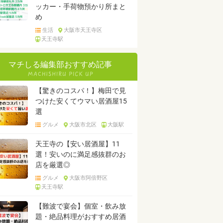
ッカー・手荷物預かり所まと
め
生活
大阪市天王寺区
天王寺駅
マチしる編集部おすすめ記事
【驚きのコスパ！】梅田で見
つけた安くてウマい居酒屋15
選
グルメ
大阪市北区
大阪駅
天王寺の【安い居酒屋】11
選！安いのに満足感抜群のお
店を厳選◎
グルメ
大阪市阿倍野区
天王寺駅
【難波で宴会】個室・飲み放
題・絶品料理がおすすめ居酒