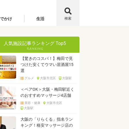
でかけ
生活
検索
人気施設記事ランキング Top5
【驚きのコスパ！】梅田で見
つけた安くてウマい居酒屋15
選
グルメ
大阪市北区
大阪駅
＜ペアOK＞大阪・梅田駅近く
のおすすめマッサージ4店舗
美容・健康
大阪市北区
大阪駅
大阪の「りらくる」指名ラン
キング！格安マッサージ店の