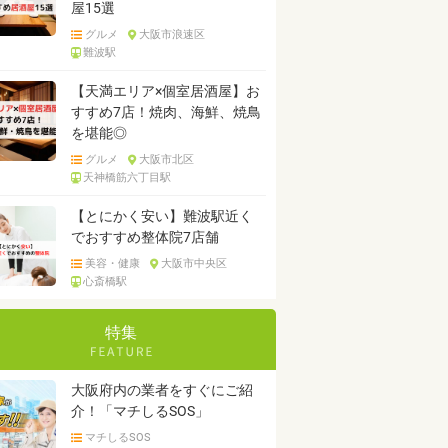
屋15選
グルメ
大阪市浪速区
難波駅
【天満エリア×個室居酒屋】お
すすめ7店！焼肉、海鮮、焼鳥
を堪能◎
グルメ
大阪市北区
天神橋筋六丁目駅
【とにかく安い】難波駅近く
でおすすめ整体院7店舗
美容・健康
大阪市中央区
心斎橋駅
特集
大阪府内の業者をすぐにご紹
介！「マチしるSOS」
マチしるSOS