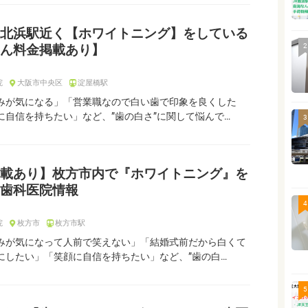
北浜駅近く【ホワイトニング】をしている
2
ん料金掲載あり】
院
大阪市中央区
淀屋橋駅
みが気になる」「営業職なので白い歯で印象を良くした
に自信を持ちたい」など、”歯の白さ”に関して悩んで…
3
載あり】枚方市内で『ホワイトニング』を
歯科医院情報
4
院
枚方市
枚方市駅
みが気になって人前で笑えない」「結婚式前だから白くて
にしたい」「笑顔に自信を持ちたい」など、”歯の白…
5