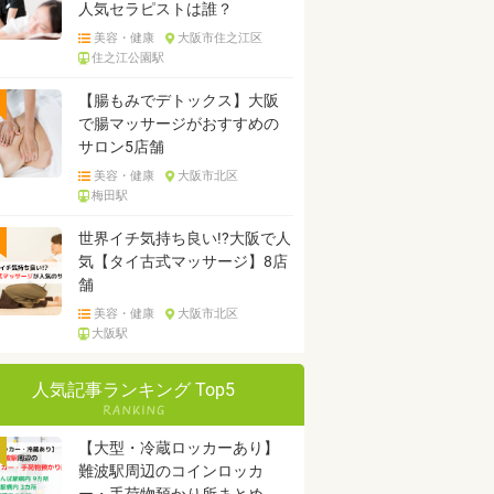
人気セラピストは誰？
美容・健康
大阪市住之江区
住之江公園駅
【腸もみでデトックス】大阪
で腸マッサージがおすすめの
サロン5店舗
美容・健康
大阪市北区
梅田駅
世界イチ気持ち良い!?大阪で人
気【タイ古式マッサージ】8店
舗
美容・健康
大阪市北区
大阪駅
人気記事ランキング Top5
【大型・冷蔵ロッカーあり】
難波駅周辺のコインロッカ