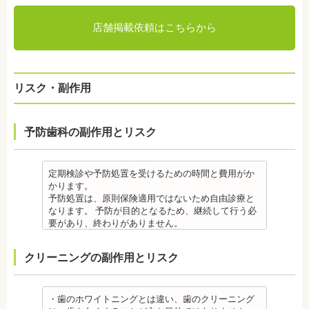
店舗掲載依頼はこちらから
リスク・副作用
予防歯科の副作用とリスク
定期検診や予防処置を受けるための時間と費用がか
かります。
予防処置は、原則保険適用ではないため自由診療と
なります。 予防が目的となるため、継続して行う必
要があり、終わりがありません。
監修医情報 菊地由利佳先生
【プロフィール】
クリーニングの副作用とリスク
日本歯科大学新潟生命歯学部卒業
新潟大学医歯学総合病院にて研修
都内歯科医院にて勤務
・歯のホワイトニングとは違い、歯のクリーニング