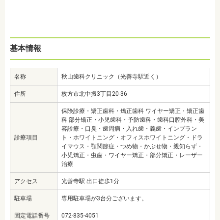
基本情報
名称
秋山歯科クリニック（光善寺駅近く）
住所
枚方市北中振3丁目20-36
保険診療・矯正歯科・矯正歯科 ワイヤー矯正・矯正歯
科 部分矯正・小児歯科・予防歯科・歯科口腔外科・美
容診療・口臭・歯周病・入れ歯・義歯・インプラン
診療項目
ト・ホワイトニング・オフィスホワイトニング・ドラ
イマウス・顎関節症・つめ物・かぶせ物・親知らず・
小児矯正・虫歯・ワイヤー矯正・部分矯正・レーザー
治療
アクセス
光善寺駅 出口徒歩1分
駐車場
専用駐車場が3台分ございます。
固定電話番号
072-835-4051