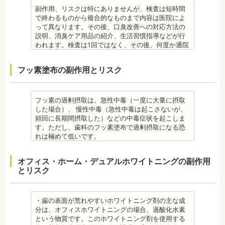
ウダー粒子をジェット噴射で歯に吹き付け、歯にこ
なります。
副作用、リスクは特にありませんが、検査は短時間
びりついた汚れを落とすことができます。 歯科で主
備考
で終わるものから複合的なものまで内容は医院によ
に歯の着色やタバコのヤニ除去の用途として使われ
ご自身の唾液の量、性質、虫歯の原因菌の量を知
って異なります。その後、口臭改善への対応方法の
ていますが、歯周ポケット内の歯周病の細菌除去に
り、虫歯予防とセルフケア強化を目的とした検査で
説明、消臭ケア用品の紹介、生活習慣指導などが行
も効果があります。
す。
われます。検査は1回ではなく、その後、何度か通院
監修医情報 菊地由利佳先生
[虫歯菌検査で確認できる内容] (例)
が必要となる場合があります。
【プロフィール】
・虫歯菌の数が少ないのか多いのか ・酸性度（酸性
健康保険の適用外となり自由診療となります。
フッ素塗布の副作用とリスク
日本歯科大学新潟生命歯学部卒業
になる程歯が溶けやすい）
備考
新潟大学医歯学総合病院にて研修
・緩衝能・白血球・タンパク質・口の中の清潔度 ま
口臭は、体調や病気と関わりがあることも多く、口
都内歯科医院にて勤務
た、よく噛んでいるか、甘いものを摂る頻度なども
臭で悩んでいる場合はその関連性も合わせて検査が
同時に確認します。
必要です。また、よく食べる食べ物、ブラッシング
フッ素の過剰摂取は、急性中毒（一度に大量に摂取
監修医情報 菊地由利佳先生
不足、喫煙や飲酒などが影響する場合もあるので、
した場合）、 慢性中毒（急性中毒は起こさないが、
【プロフィール】
原因がわかれば口臭軽減に向けて指導が行われま
頻回に長期間摂取した）などの中毒症状を起こしま
日本歯科大学新潟生命歯学部卒業
す。
す。ただし、歯科のフッ素塗布で過剰摂取になる恐
新潟大学医歯学総合病院にて研修
監修医情報 菊地由利佳先生
れは極めて低いです。
都内歯科医院にて勤務
【プロフィール】
また、歯の形成期に過度にフッ素を摂取すると歯の
日本歯科大学新潟生命歯学部卒業
フッ素症（斑状歯）が発生する場合があります。
オフィス・ホーム・デュアルホワイトニングの副作用
新潟大学医歯学総合病院にて研修
（過剰摂取）推定中毒量は、5歳児（体重18Kg）が
とリスク
都内歯科医院にて勤務
週5回法のフッ化物洗口液（0.05％フッ化ナトリウム
溶液）を40人分一度に飲んだ場合に到達（厚生労働
省 フッ化物の急性中毒量 e-ヘルスネット）
また、フッ素を塗った場合でも、ブラッシング不足
・歯の表面が荒れやすいホワイトニング剤の主な成
や磨き残しがあれば虫歯はできてしまいます。フッ
分は、オフィスホワイトニングの場合、過酸化水素
素は虫歯ができにくくなるだけで、通常の歯ブラ
という物質です。このホワイトニング剤を使用する