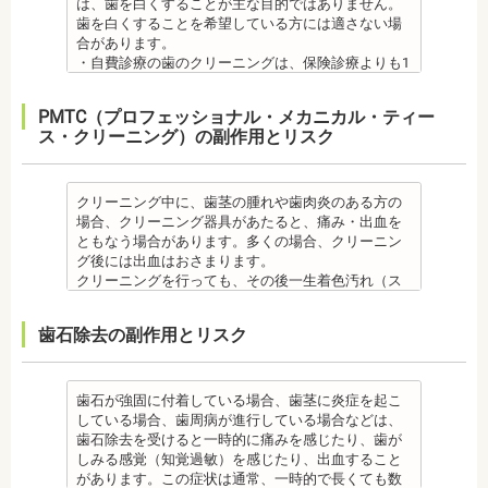
は、歯を白くすることが主な目的ではありません。
歯を白くすることを希望している方には適さない場
合があります。
・自費診療の歯のクリーニングは、保険診療よりも1
度の施術費用が比較的高く、施術時間も長くかかる
可能性があります。
PMTC（プロフェッショナル・メカニカル・ティー
・歯のクリーニングは、歯科医院によって「クリー
ス・クリーニング）の副作用とリスク
ニング」と書いているところと「PMTC」と書いてい
るところがあります。PMTCは専用の機器が用いられ
るのに対し、クリーニングは歯科医院によっては歯
石を落とすスケーリングの場合や、PMTCの場合もあ
クリーニング中に、歯茎の腫れや歯肉炎のある方の
るので、事前に内容を確認されるとよいでしょう。
場合、クリーニング器具があたると、痛み・出血を
監修医情報 医療法人社団日坂会 理事長 日坂充
ともなう場合があります。多くの場合、クリーニン
宏先生
グ後には出血はおさまります。
【プロフィール】
クリーニングを行っても、その後一生着色汚れ（ス
日本大学歯学部卒業
テイン）や歯垢・歯石がつかないわけではありませ
日本大学歯学部口腔外科第２講座大学院卒業
ん。クリーニング後にも、日々の生活で再付着しま
歯石除去の副作用とリスク
歯学博士（口腔外科学）
す。また、歯科のクリーニングだけでは、虫歯や歯
日本大学歯学部非常勤講師 社会福祉法人富士白苑理
周病の予防にはなりません。
事
毎日のブラッシングなどは継続して行う必要があり
ます。 備考 自宅で、歯磨きをしていても、落とすこ
歯石が強固に付着している場合、歯茎に炎症を起こ
との出来ない汚れや、歯石の元となる歯垢・バイオ
している場合、歯周病が進行している場合などは、
フィルムを歯科で専門の機器・技術によって除去す
歯石除去を受けると一時的に痛みを感じたり、歯が
る技術です。
しみる感覚（知覚過敏）を感じたり、出血すること
クリーニング後にフッ素塗布を行えば、より虫歯予
があります。この症状は通常、一時的で長くても数