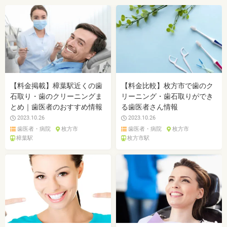
・ホワイトニングは、歯の表面が荒れる、知覚過敏
になる可能性があります。
・ホワイトニング中は、お茶、コーヒー、カレー、
ケチャップなど避けたほうがいい飲み物、食事があ
ります。また、ホワイトニングが終わってもこれら
の飲み物、食事を避けたほうが白さは持続します。
監修医情報 医療法人社団日坂会 理事長 日坂充宏
先生
【プロフィール】
【料金掲載】樟葉駅近くの歯
【料金比較】枚方市で歯のク
日本大学歯学部卒業
日本大学歯学部口腔外科第２講座大学院卒業
石取り・歯のクリーニングま
リーニング・歯石取りができ
歯学博士（口腔外科学）
とめ｜歯医者のおすすめ情報
る歯医者さん情報
日本大学歯学部非常勤講師
2023.10.26
2023.10.26
社会福祉法人富士白苑理事
歯医者・病院
枚方市
歯医者・病院
枚方市
樟葉駅
枚方市駅