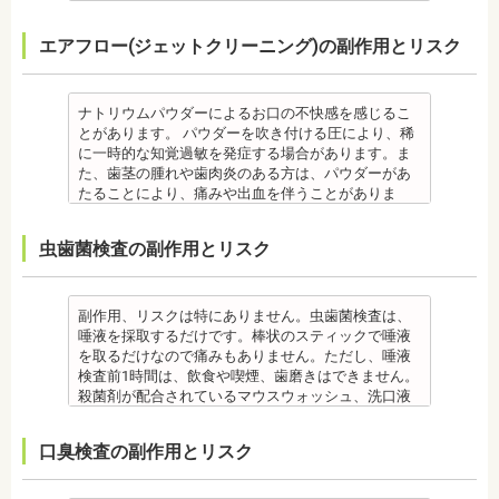
防に効果的です。
日で落ち着いてなくなります。
監修医情報 菊地由利佳先生
また、歯石除去に使われる機器は、治療中、高音が
エアフロー(ジェットクリーニング)の副作用とリスク
【プロフィール】
鳴り響きます。機器は歯石が多い人、広範囲に歯石
日本歯科大学新潟生命歯学部卒業
が付いている人に使われるのですが、高音が苦手な
新潟大学医歯学総合病院にて研修
人は音を我慢する必要があります。 備考 歯石とは、
都内歯科医院にて勤務
歯垢が石のように固くなって歯と歯の間や歯の表
ナトリウムパウダーによるお口の不快感を感じるこ
面、歯茎と歯の隙間などにこびりついたものです。
とがあります。 パウダーを吹き付ける圧により、稀
唾液腺開口部の近くにある歯に特に着きやすく、具
に一時的な知覚過敏を発症する場合があります。ま
体的には「下の前歯の裏側」や「上の奥歯の外側」
た、歯茎の腫れや歯肉炎のある方は、パウダーがあ
によく見られます。 歯石になると自宅でのブラッシ
たることにより、痛みや出血を伴うことがありま
ングで取ることはできません。
す。多くの場合、すぐに出血はおさまり、数日で治
なお、歯垢とは口腔内に常在している細菌の塊で歯
癒します。 ケースによっては、完全に汚れを落とし
虫歯菌検査の副作用とリスク
石の前段階です。歯垢の段階であれば歯ブラシで簡
きれない場合があります。
単に取り除くことができますが、沈着したまま時間
また、エアフローは外来性の着色は落としますが、
が経過すると歯石になって歯周病を進行させてしま
本来の歯の色自体は白くできません。歯自体を白く
います。歯科での歯石除去は、専門の機器を使用
したい場合にはホワイトニングが有効です。 着色汚
副作用、リスクは特にありません。虫歯菌検査は、
し、歯石を取り除くことができます。
れはエアフロー後に再付着することもあります。継
唾液を採取するだけです。棒状のスティックで唾液
歯石を取り除けば、歯周病の治療となり歯のぐらつ
続的効果を得るには、定期的な施術が必要です。
を取るだけなので痛みもありません。ただし、唾液
き、歯茎の出血、口臭などが改善できます。
エアフローは、着色を落とす審美目的として行われ
検査前1時間は、飲食や喫煙、歯磨きはできません。
監修医情報 菊地由利佳先生
るため、健康保険の適用外となり自由診療となりま
殺菌剤が配合されているマウスウォッシュ、洗口液
【プロフィール】
す。 妊娠中、放射線治療中、呼吸器疾患、ナトリウ
なども、検査前12時間は使用できません。 運動も唾
日本歯科大学新潟生命歯学部卒業
ム摂取制限が必要な人など、安全性を考慮し、エア
液の分泌量に影響があるので検査前は行えません。
口臭検査の副作用とリスク
新潟大学医歯学総合病院にて研修 都内歯科医院にて
フローを受けられない人もいます。
また検査1ヶ月以内に抗生物質を使用している場合も
勤務
備考
正確な結果が出ないことがあるので時期を延ばす場
エアフローは、歯面清掃を行う機器です。細かなパ
合もあります。健康保険の適用外となり自由診療と