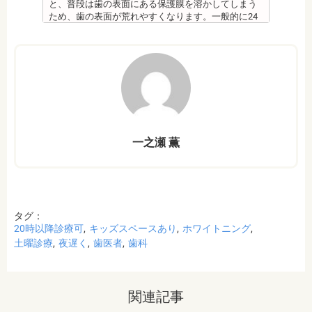
シ、歯間掃除などは必要です。
と、普段は歯の表面にある保護膜を溶かしてしまう
備考 フッ素を塗布して、歯をコーティングし虫歯に
ため、歯の表面が荒れやすくなります。一般的に24
強い歯にする予防歯科処置です。もともとフッ素は
～48時間程度で保護膜はもとに戻りますが、その間
体内に存在している物質の一つなので安心して使用
は特に注意が必要です。
することが可能です。特に、塗布する時期に制限が
・ホワイトニング剤の影響で知覚過敏がおこるケー
ないため、生えたての乳歯にも塗布することが可能
スがあります。薬剤が歯の神経に強い刺激を与えて
です。
しまうため、神経が敏感になりやすいのです。オフ
監修医情報 菊地由利佳先生
ィスホワイトニングで使用する薬剤はホームホワイ
【プロフィール】
トニングのものより濃度が高いため、より知覚過敏
日本歯科大学新潟生命歯学部卒業
になりやすい傾向があります。
新潟大学医歯学総合病院にて研修
・歯科で行うホワイトニングでも1回の施術で思った
都内歯科医院にて勤務
一之瀬 薫
ような白さに仕上がらないことがあります。また、
個人の歯の特徴により色ムラが出ることがありま
す。歯の厚みの違いやホワイトニングの作用が出に
くい部分があることなどにより、想定した白さや均
一な白さにならないことがあるのです。これは、常
に起こるということではなく、個人差が大きいた
タグ：
め、実際のところは施術をしてみないと分からない
20時以降診療可
キッズスペースあり
ホワイトニング
と言わざるを得ません。しかし、ホワイトニングを
続けていくことで目立たなくなることが多いです。
土曜診療
夜遅く
歯医者
歯科
・ホワイトニング後は、徐々に色戻りをおこす場合
がほとんどです。
・白さを維持するためにはメンテナンスが必要にな
ります。歯科医師によって、違いがありますので事
関連記事
前にご確認ください。