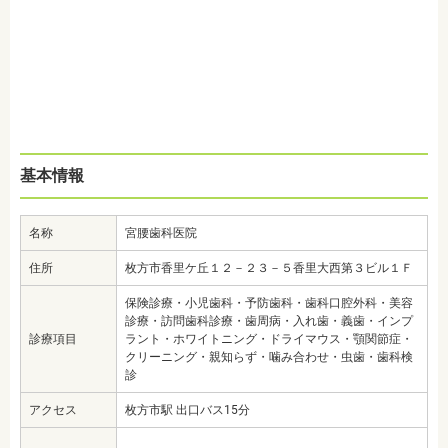
基本情報
名称
宮腰歯科医院
住所
枚方市香里ケ丘１２－２３－５香里大西第３ビル１Ｆ
保険診療・小児歯科・予防歯科・歯科口腔外科・美容
診療・訪問歯科診療・歯周病・入れ歯・義歯・インプ
診療項目
ラント・ホワイトニング・ドライマウス・顎関節症・
クリーニング・親知らず・噛み合わせ・虫歯・歯科検
診
アクセス
枚方市駅 出口バス15分