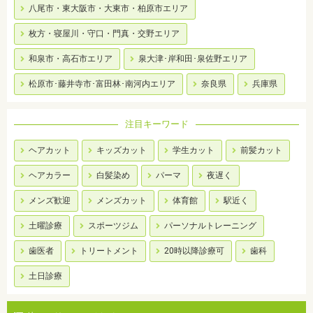
八尾市・東大阪市・大東市・柏原市エリア
枚方・寝屋川・守口・門真・交野エリア
和泉市・高石市エリア
泉大津･岸和田･泉佐野エリア
松原市･藤井寺市･富田林･南河内エリア
奈良県
兵庫県
注目キーワード
ヘアカット
キッズカット
学生カット
前髪カット
ヘアカラー
白髪染め
パーマ
夜遅く
メンズ歓迎
メンズカット
体育館
駅近く
土曜診療
スポーツジム
パーソナルトレーニング
歯医者
トリートメント
20時以降診療可
歯科
土日診療