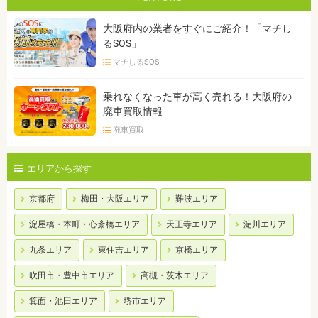
大阪府内の業者をすぐにご紹介！「マチし
るSOS」
マチしるSOS
乗れなくなった車が高く売れる！大阪府の
廃車買取情報
廃車買取
エリアから探す
京都府
梅田・大阪エリア
難波エリア
淀屋橋・本町・心斎橋エリア
天王寺エリア
淀川エリア
九条エリア
東住吉エリア
京橋エリア
吹田市・豊中市エリア
高槻・茨木エリア
箕面・池田エリア
堺市エリア