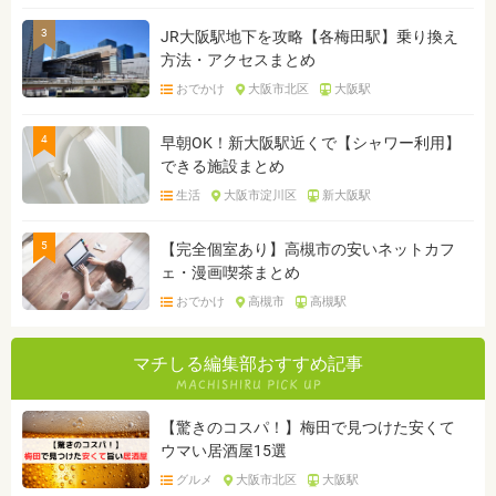
3
JR大阪駅地下を攻略【各梅田駅】乗り換え
方法・アクセスまとめ
おでかけ
大阪市北区
大阪駅
4
早朝OK！新大阪駅近くで【シャワー利用】
できる施設まとめ
生活
大阪市淀川区
新大阪駅
5
【完全個室あり】高槻市の安いネットカフ
ェ・漫画喫茶まとめ
おでかけ
高槻市
高槻駅
マチしる編集部おすすめ記事
【驚きのコスパ！】梅田で見つけた安くて
ウマい居酒屋15選
グルメ
大阪市北区
大阪駅