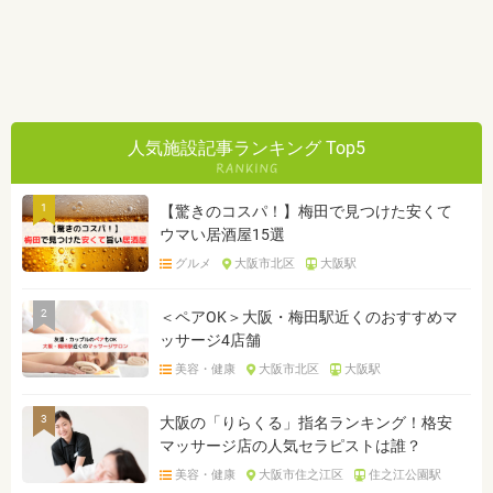
人気施設記事ランキング Top5
1
【驚きのコスパ！】梅田で見つけた安くて
ウマい居酒屋15選
グルメ
大阪市北区
大阪駅
2
＜ペアOK＞大阪・梅田駅近くのおすすめマ
ッサージ4店舗
美容・健康
大阪市北区
大阪駅
3
大阪の「りらくる」指名ランキング！格安
マッサージ店の人気セラピストは誰？
美容・健康
大阪市住之江区
住之江公園駅