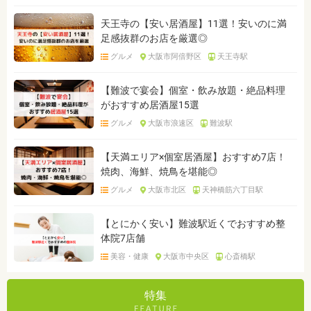
天王寺の【安い居酒屋】11選！安いのに満
足感抜群のお店を厳選◎
グルメ
大阪市阿倍野区
天王寺駅
【難波で宴会】個室・飲み放題・絶品料理
がおすすめ居酒屋15選
グルメ
大阪市浪速区
難波駅
【天満エリア×個室居酒屋】おすすめ7店！
焼肉、海鮮、焼鳥を堪能◎
グルメ
大阪市北区
天神橋筋六丁目駅
【とにかく安い】難波駅近くでおすすめ整
体院7店舗
美容・健康
大阪市中央区
心斎橋駅
特集