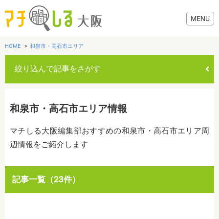
HOME
和泉市・高石市エリア
絞り込んで記事をさがす
グルメ
和泉市・高石市エリア情報
歯医者・病院
マチしる大阪編集部おすすめの和泉市・高石市エリア周
辺情報をご紹介します
美容・健康
おでかけ
カテゴリを選ぶ
記事一覧（23件）
すべて
グルメ
美容・健康
歯医者・病院
おでかけ
生活
生活
お役立ち情報