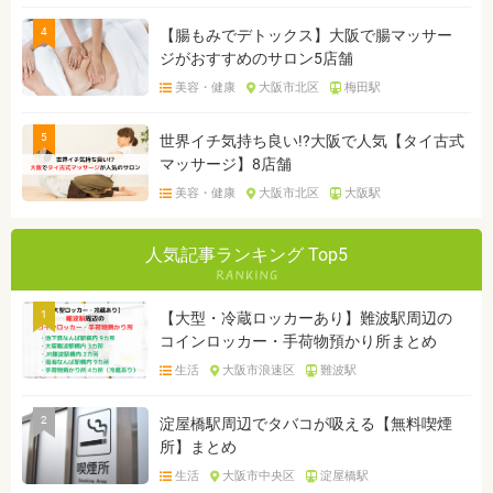
4
【腸もみでデトックス】大阪で腸マッサー
ジがおすすめのサロン5店舗
美容・健康
大阪市北区
梅田駅
5
世界イチ気持ち良い!?大阪で人気【タイ古式
マッサージ】8店舗
美容・健康
大阪市北区
大阪駅
人気記事ランキング Top5
1
【大型・冷蔵ロッカーあり】難波駅周辺の
コインロッカー・手荷物預かり所まとめ
生活
大阪市浪速区
難波駅
2
淀屋橋駅周辺でタバコが吸える【無料喫煙
所】まとめ
生活
大阪市中央区
淀屋橋駅