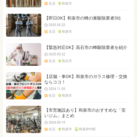
生活
和泉市
【即日OK】和泉市の蜂の巣駆除業者3社
2025.05.22
生活
和泉市
【緊急対応OK】高石市の蜂駆除業者を紹介
2025.05.22
生活
高石市
【店舗・車OK】和泉市のガラス修理・交換
ならココ！
2024.11.05
生活
和泉市
【市営施設あり】和泉市のおすすめな「安
いジム」まとめ
2024.09.19
生活
和泉市
和泉府中駅