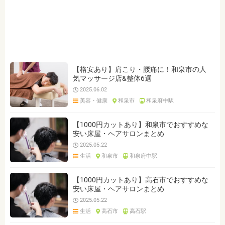
ジャンルを選ぶ
※複数選択可能です
クリア
検索
【格安あり】肩こり・腰痛に！和泉市の人
気マッサージ店&整体6選
2025.06.02
美容・健康
和泉市
和泉府中駅
【1000円カットあり】和泉市でおすすめな
安い床屋・ヘアサロンまとめ
2025.05.22
生活
和泉市
和泉府中駅
【1000円カットあり】高石市でおすすめな
安い床屋・ヘアサロンまとめ
2025.05.22
生活
高石市
高石駅