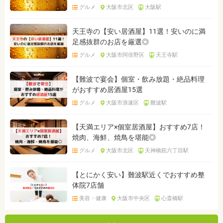
グルメ
大阪市北区
大阪駅
天王寺の【安い居酒屋】11選！安いのに満
足感抜群のお店を厳選◎
グルメ
大阪市阿倍野区
天王寺駅
【難波で宴会】個室・飲み放題・絶品料理
がおすすめ居酒屋15選
グルメ
大阪市浪速区
難波駅
【天満エリア×個室居酒屋】おすすめ7店！
焼肉、海鮮、焼鳥を堪能◎
グルメ
大阪市北区
天神橋筋六丁目駅
【とにかく安い】難波駅近くでおすすめ整
体院7店舗
美容・健康
大阪市中央区
心斎橋駅