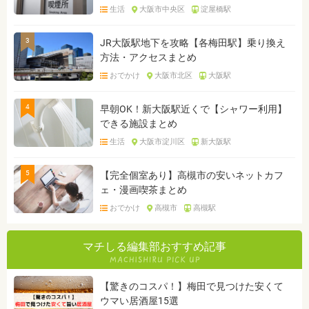
生活
大阪市中央区
淀屋橋駅
3
JR大阪駅地下を攻略【各梅田駅】乗り換え
方法・アクセスまとめ
おでかけ
大阪市北区
大阪駅
4
早朝OK！新大阪駅近くで【シャワー利用】
できる施設まとめ
生活
大阪市淀川区
新大阪駅
5
【完全個室あり】高槻市の安いネットカフ
ェ・漫画喫茶まとめ
おでかけ
高槻市
高槻駅
マチしる編集部おすすめ記事
【驚きのコスパ！】梅田で見つけた安くて
ウマい居酒屋15選