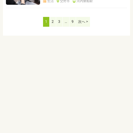
生活
交野市
河内磐船駅
1
2
3
…
9
次へ >