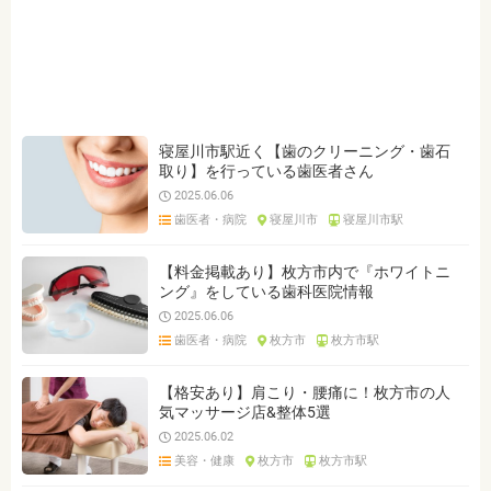
ジャンルを選ぶ
※複数選択可能です
クリア
検索
寝屋川市駅近く【歯のクリーニング・歯石
取り】を行っている歯医者さん
2025.06.06
歯医者・病院
寝屋川市
寝屋川市駅
【料金掲載あり】枚方市内で『ホワイトニ
ング』をしている歯科医院情報
2025.06.06
歯医者・病院
枚方市
枚方市駅
【格安あり】肩こり・腰痛に！枚方市の人
気マッサージ店&整体5選
2025.06.02
美容・健康
枚方市
枚方市駅