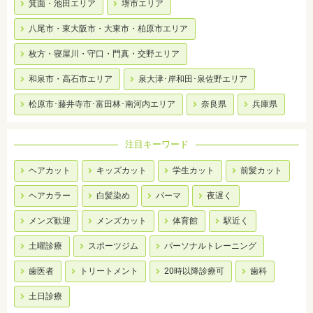
箕面・池田エリア
堺市エリア
八尾市・東大阪市・大東市・柏原市エリア
枚方・寝屋川・守口・門真・交野エリア
和泉市・高石市エリア
泉大津･岸和田･泉佐野エリア
松原市･藤井寺市･富田林･南河内エリア
奈良県
兵庫県
注目キーワード
ヘアカット
キッズカット
学生カット
前髪カット
ヘアカラー
白髪染め
パーマ
夜遅く
メンズ歓迎
メンズカット
体育館
駅近く
土曜診療
スポーツジム
パーソナルトレーニング
歯医者
トリートメント
20時以降診療可
歯科
土日診療