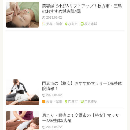
美容鍼で小顔&リフトアップ！枚方市・三島
のおすすめ鍼灸院4選
2025.06.02
美容・健康
枚方市
枚方市駅
門真市の【格安】おすすめマッサージ&整体
院情報！
2025.06.02
美容・健康
門真市
門真市駅
肩こり・腰痛に！交野市の【格安】マッサ
ージ&整体5店舗
2025.05.22