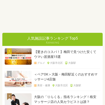
人気施設記事ランキング Top5
1
【驚きのコスパ！】梅田で見つけた安くて
ウマい居酒屋15選
グルメ
大阪市北区
大阪駅
2
＜ペアOK＞大阪・梅田駅近くのおすすめマ
ッサージ4店舗
美容・健康
大阪市北区
大阪駅
3
大阪の「りらくる」指名ランキング！格安
マッサージ店の人気セラピストは誰？