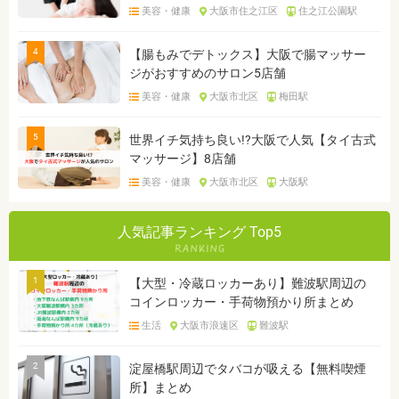
美容・健康
大阪市住之江区
住之江公園駅
4
【腸もみでデトックス】大阪で腸マッサー
ジがおすすめのサロン5店舗
美容・健康
大阪市北区
梅田駅
5
世界イチ気持ち良い!?大阪で人気【タイ古式
マッサージ】8店舗
美容・健康
大阪市北区
大阪駅
人気記事ランキング Top5
1
【大型・冷蔵ロッカーあり】難波駅周辺の
コインロッカー・手荷物預かり所まとめ
生活
大阪市浪速区
難波駅
2
淀屋橋駅周辺でタバコが吸える【無料喫煙
所】まとめ