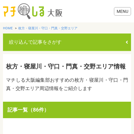
HOME
枚方・寝屋川・守口・門真・交野エリア
絞り込んで記事をさがす
グルメ
枚方・寝屋川・守口・門真・交野エリア情報
歯医者・病院
マチしる大阪編集部おすすめの枚方・寝屋川・守口・門
真・交野エリア周辺情報をご紹介します
美容・健康
おでかけ
カテゴリを選ぶ
記事一覧（86件）
すべて
グルメ
美容・健康
歯医者・病院
おでかけ
生活
生活
お役立ち情報