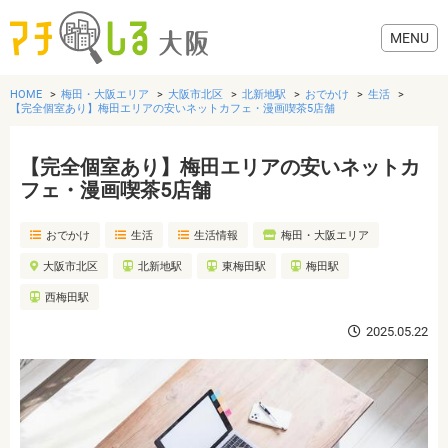
HOME
梅田・大阪エリア
大阪市北区
北新地駅
おでかけ
生活
【完全個室あり】梅田エリアの安いネットカフェ・漫画喫茶5店舗
【完全個室あり】梅田エリアの安いネットカ
グルメ
フェ・漫画喫茶5店舗
おでかけ
生活
生活情報
梅田・大阪エリア
歯医者・病院
大阪市北区
北新地駅
東梅田駅
梅田駅
美容・健康
西梅田駅
2025.05.22
おでかけ
生活