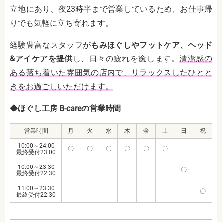
立地にあり、夜23時半まで営業しているため、お仕事帰
りでも気軽に立ち寄れます。
経験豊富なスタッフが
もみほぐしやフットケア、ヘッド
&アイケアを提供
し、日々の疲れを癒します。
清潔感の
ある落ち着いた雰囲気の店内で、リラックスしたひとと
きをお過ごしいただけます。
◆ほぐし工房 B-careの営業時間
営業時間
月
火
水
木
金
土
日
祝
10:00～24:00
〇
〇
〇
〇
〇
〇
最終受付23:00
10:00～23:30
〇
最終受付22:30
11:00～23:30
〇
最終受付22:30