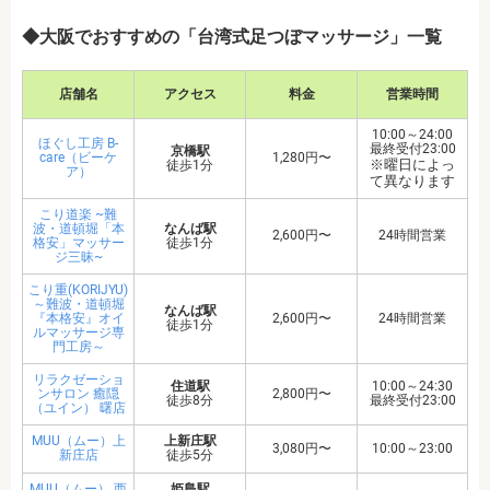
◆大阪でおすすめの「台湾式足つぼマッサージ」一覧
店舗名
アクセス
料金
営業時間
10:00～24:00
ほぐし工房 B-
最終受付23:00
京橋駅
care（ビーケ
1,280円〜
※曜日によっ
徒歩1分
ア）
て異なります
こり道楽 ~難
波・道頓堀「本
なんば駅
2,600円〜
24時間営業
格安」マッサー
徒歩1分
ジ三昧~
こり重(KORIJYU)
～難波・道頓堀
なんば駅
『本格安』オイ
2,600円〜
24時間営業
徒歩1分
ルマッサージ専
門工房～
リラクゼーショ
住道駅
10:00～24:30
ンサロン 癒隠
2,800円〜
徒歩8分
最終受付23:00
（ユイン） 曙店
MUU（ムー）上
上新庄駅
3,080円〜
10:00～23:00
新庄店
徒歩5分
MUU（ムー） 西
姫島駅