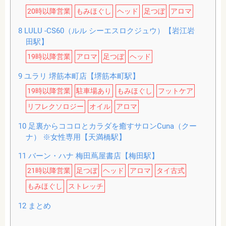
20時以降営業
もみほぐし
ヘッド
足つぼ
アロマ
8
LULU -CS60（ルル シーエスロクジュウ）【岩江岩
田駅】
19時以降営業
アロマ
足つぼ
ヘッド
9
ユラリ 堺筋本町店【堺筋本町駅】
19時以降営業
駐車場あり
もみほぐし
フットケア
リフレクソロジー
オイル
アロマ
10
足裏からココロとカラダを癒すサロンCuna（クー
ナ） ※女性専用【天満橋駅】
11
バーン・ハナ 梅田蔦屋書店【梅田駅】
21時以降営業
足つぼ
ヘッド
アロマ
タイ古式
もみほぐし
ストレッチ
12
まとめ