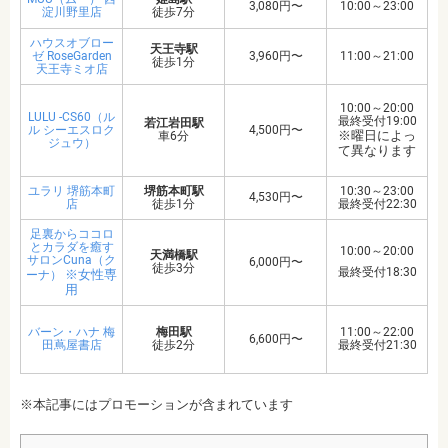
3,080円〜
10:00～23:00
淀川野里店
徒歩7分
ハウスオブロー
天王寺駅
ゼ RoseGarden
3,960円〜
11:00～21:00
徒歩1分
天王寺ミオ店
10:00～20:00
LULU -CS60（ル
最終受付19:00
若江岩田駅
ル シーエスロク
4,500円〜
※曜日によっ
車6分
ジュウ）
て異なります
ユラリ 堺筋本町
堺筋本町駅
10:30～23:00
4,530円〜
店
徒歩1分
最終受付22:30
足裏からココロ
とカラダを癒す
10:00～20:00
天満橋駅
サロンCuna（ク
6,000円〜
徒歩3分
最終受付18:30
※女性専
ーナ）
用
バーン・ハナ 梅
梅田駅
11:00～22:00
6,600円〜
田蔦屋書店
徒歩2分
最終受付21:30
※本記事にはプロモーションが含まれています