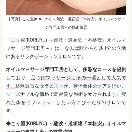
【写真】こり重(KORIJYU) ～難波・道頓堀『本格安』オイルマッサー
ジ専門工房～の施術風景
『こり重(KORIJYU) ～難波・道頓堀『本格安』オイルマ
ッサージ専門工房～』は、なんば駅から徒歩1分の立地
にあるリラクゼーションサロンです。
オイルマッサージ専門工房として、多彩なコースを提供
しており、
足つぼマッサージもその一環として人気で
す。
経験豊富なセラピストが、身体全体のケアを行い、
リーズナブルな価格で高品質な施術を受けられます。疲
れた体をリフレッシュしたい方にぴったりのサロンで
す。
◆こり重(KORIJYU) ～難波・道頓堀『本格安』オイルマ
ッサージ専門工房～の営業時間