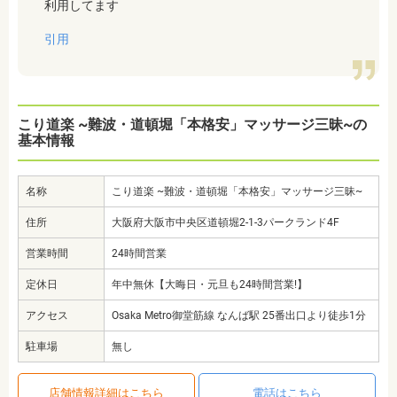
利用してます
引用
こり道楽 ~難波・道頓堀「本格安」マッサージ三昧~の
基本情報
名称
こり道楽 ~難波・道頓堀「本格安」マッサージ三昧~
住所
大阪府大阪市中央区道頓堀2-1-3パークランド4F
営業時間
24時間営業
定休日
年中無休【大晦日・元旦も24時間営業!】
アクセス
Osaka Metro御堂筋線 なんば駅 25番出口より徒歩1分
駐車場
無し
店舗情報詳細はこちら
電話はこちら