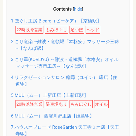
Contents
[
hide
]
1
ほぐし工房 B-care（ビーケア）【京橋駅】
22時以降営業
もみほぐし
足つぼ
ヘッド
2
こり道楽 ~難波・道頓堀「本格安」マッサージ三昧
~【なんば駅】
3
こり重(KORIJYU) ～難波・道頓堀『本格安』オイル
マッサージ専門工房～【なんば駅】
4
リラクゼーションサロン 癒隠（ユイン） 曙店【住
道駅】
5
MUU（ムー）上新庄店【上新庄駅】
20時以降営業
駐車場あり
もみほぐし
オイル
6
MUU（ムー） 西淀川野里店【姫島駅】
7
ハウスオブローゼ RoseGarden 天王寺ミオ店【天王
寺駅】