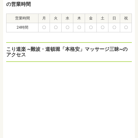
の営業時間
営業時間
月
火
水
木
金
土
日
祝
24時間
〇
〇
〇
〇
〇
〇
〇
〇
こり道楽 ~難波・道頓堀「本格安」マッサージ三昧~の
アクセス