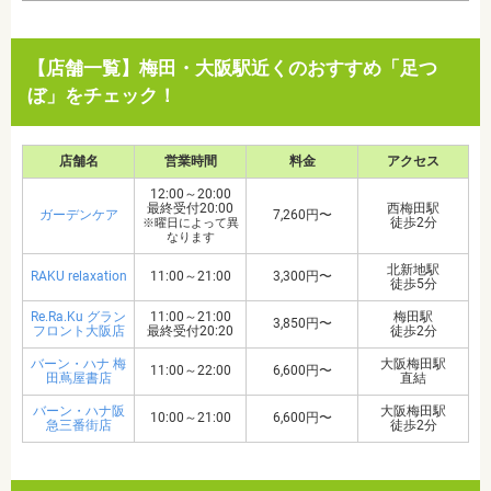
【店舗一覧】梅田・大阪駅近くのおすすめ「足つ
ぼ」をチェック！
店舗名
営業時間
料金
アクセス
12:00～20:00
最終受付20:00
西梅田駅
ガーデンケア
7,260円〜
徒歩2分
※曜日によって異
なります
北新地駅
RAKU relaxation
11:00～21:00
3,300円〜
徒歩5分
Re.Ra.Ku グラン
11:00～21:00
梅田駅
3,850円〜
フロント大阪店
最終受付20:20
徒歩2分
バーン・ハナ 梅
大阪梅田駅
11:00～22:00
6,600円〜
田蔦屋書店
直結
バーン・ハナ阪
大阪梅田駅
10:00～21:00
6,600円〜
急三番街店
徒歩2分