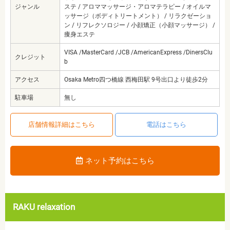
ジャンル
ステ / アロママッサージ・アロマテラピー / オイルマ
ッサージ（ボディトリートメント） / リラクゼーショ
ン / リフレクソロジー / 小顔矯正（小顔マッサージ） /
痩身エステ
VISA /MasterCard /JCB /AmericanExpress /DinersClu
クレジット
b
アクセス
Osaka Metro四つ橋線 西梅田駅 9号出口より徒歩2分
駐車場
無し
店舗情報詳細はこちら
電話はこちら
ネット予約はこちら
RAKU relaxation