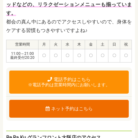
ッドなどの、リラクゼーションメニューも揃っていま
す。
都会の真ん中にあるのでアクセスしやすいので、身体を
ケアする習慣もつきやすいですよね♪
営業時間
月
火
水
木
金
土
日
祝
11:00～21:00
〇
〇
〇
〇
〇
〇
〇
〇
最終受付20:20
電話予約はこちら
※電話予約は営業時間内にお願いします。
ネット予約はこちら
Re.Ra.Ku グランフロント大阪店のアクセス