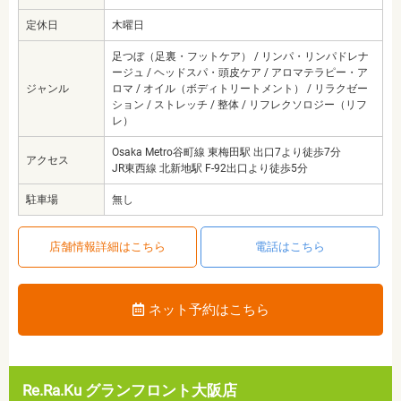
定休日
木曜日
足つぼ（足裏・フットケア） / リンパ・リンパドレナ
ージュ / ヘッドスパ・頭皮ケア / アロマテラピー・ア
ジャンル
ロマ / オイル（ボディトリートメント） / リラクゼー
ション / ストレッチ / 整体 / リフレクソロジー（リフ
レ）
Osaka Metro谷町線 東梅田駅 出口7より徒歩7分
アクセス
JR東西線 北新地駅 F-92出口より徒歩5分
駐車場
無し
店舗情報詳細はこちら
電話はこちら
ネット予約はこちら
Re.Ra.Ku グランフロント大阪店