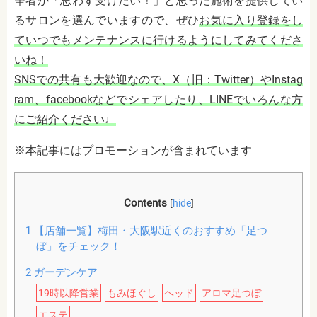
筆者が「思わず受けたい！」と思った施術を提供してい
るサロンを選んでいますので、ぜひ
お気に入り登録
をし
ていつでもメンテナンスに行けるようにしてみてくださ
いね！
SNSでの共有も大歓迎なので、X（旧：Twitter）やInstag
ram、facebookなどでシェアしたり、LINEでいろんな方
にご紹介ください♩
※本記事にはプロモーションが含まれています
Contents
[
hide
]
1
【店舗一覧】梅田・大阪駅近くのおすすめ「足つ
ぼ」をチェック！
2
ガーデンケア
19時以降営業
もみほぐし
ヘッド
アロマ足つぼ
エステ