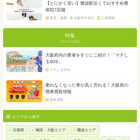
【とにかく安い】難波駅近くでおすすめ整
体院7店舗
美容・健康
大阪市中央区
心斎橋駅
特集
大阪府内の業者をすぐにご紹介！「マチし
るSOS」
マチしるSOS
乗れなくなった車が高く売れる！大阪府の
廃車買取情報
廃車買取
エリアから探す
京都府
梅田・大阪エリア
難波エリア