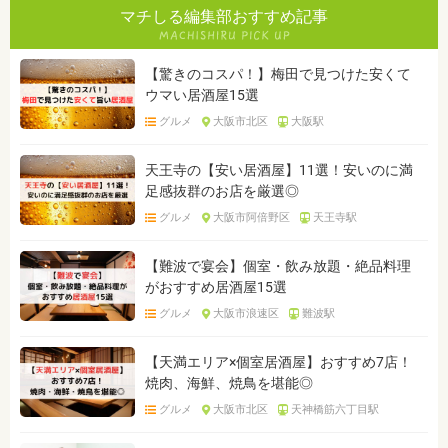
マチしる編集部おすすめ記事
【驚きのコスパ！】梅田で見つけた安くて
ウマい居酒屋15選
グルメ
大阪市北区
大阪駅
天王寺の【安い居酒屋】11選！安いのに満
足感抜群のお店を厳選◎
グルメ
大阪市阿倍野区
天王寺駅
【難波で宴会】個室・飲み放題・絶品料理
がおすすめ居酒屋15選
グルメ
大阪市浪速区
難波駅
【天満エリア×個室居酒屋】おすすめ7店！
焼肉、海鮮、焼鳥を堪能◎
グルメ
大阪市北区
天神橋筋六丁目駅