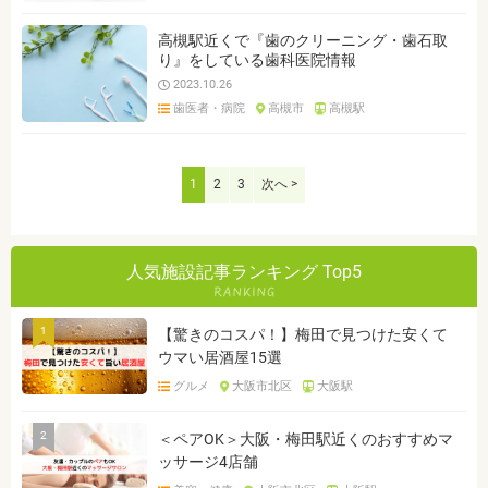
高槻駅近くで『歯のクリーニング・歯石取
り』をしている歯科医院情報
2023.10.26
歯医者・病院
高槻市
高槻駅
1
2
3
次へ >
人気施設記事ランキング Top5
1
【驚きのコスパ！】梅田で見つけた安くて
ウマい居酒屋15選
グルメ
大阪市北区
大阪駅
2
＜ペアOK＞大阪・梅田駅近くのおすすめマ
ッサージ4店舗