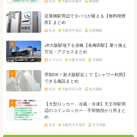
生活
大阪市浪速区
難波駅
2
淀屋橋駅周辺でタバコが吸える【無料喫煙
所】まとめ
生活
大阪市中央区
淀屋橋駅
3
JR大阪駅地下を攻略【各梅田駅】乗り換え
方法・アクセスまとめ
おでかけ
大阪市北区
大阪駅
4
早朝OK！新大阪駅近くで【シャワー利用】
できる施設まとめ
生活
大阪市淀川区
新大阪駅
5
【大型ロッカー、冷蔵・冷凍】天王寺駅周
辺のコインロッカー・手荷物預かり所まと
め
生活
大阪市天王寺区
天王寺駅