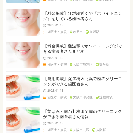
【料金掲載】江坂駅近くで『ホワイトニン
グ』をしている歯医者さん
2025.01.15
歯医者・病院
吹田市
江坂駅
【料金掲載】難波駅でホワイトニングがで
きる歯医者さんまとめ
2025.01.15
歯医者・病院
大阪市浪速区
難波駅
【費用掲載】淀屋橋＆北浜で歯のクリーニ
ングができる歯医者さん
2025.01.15
歯医者・病院
大阪市中央区
淀屋橋駅
【黄ばみ・歯石】梅田で歯のクリーニング
ができる歯医者さん情報
2025.01.15
歯医者・病院
大阪市北区
大阪駅