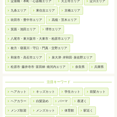
淀屋橋・本町・心斎橋エリア
天王寺エリア
淀川エリア
九条エリア
東住吉エリア
京橋エリア
吹田市・豊中市エリア
高槻・茨木エリア
箕面・池田エリア
堺市エリア
八尾市・東大阪市・大東市・柏原市エリア
枚方・寝屋川・守口・門真・交野エリア
和泉市・高石市エリア
泉大津･岸和田･泉佐野エリア
松原市･藤井寺市･富田林･南河内エリア
奈良県
兵庫県
注目キーワード
ヘアカット
キッズカット
学生カット
前髪カット
ヘアカラー
白髪染め
パーマ
夜遅く
メンズ歓迎
メンズカット
体育館
駅近く