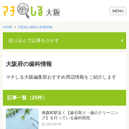
HOME
大阪府の歯科の新着情報
絞り込んで記事をさがす
グルメ
大阪府の歯科情報
歯医者・病院
マチしる大阪編集部おすすめ周辺情報をご紹介します
美容・健康
記事一覧（25件）
おでかけ
カテゴリを選ぶ
南森町駅近く【歯石取り・歯のクリーニン
すべて
グルメ
美容・健康
歯医者・病院
おでかけ
グ】を行っている歯科医院
生活
2025.06.09
生活
お役立ち情報