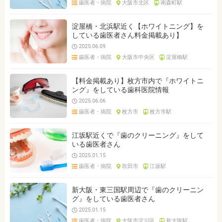
歯医者・病院
大阪市北区
南森町駅
ジャンルを選ぶ
※複数選択可能です
淀屋橋・北浜駅近く【ホワイトニング】を
している歯医者さん料金掲載あり】
クリア
検索
2025.06.09
歯医者・病院
大阪市中央区
淀屋橋駅
【料金掲載あり】枚方市内で『ホワイトニ
ング』をしている歯科医院情報
2025.06.06
歯医者・病院
枚方市
枚方市駅
江坂駅近くで『歯のクリーニング』をして
いる歯医者さん
2025.01.15
歯医者・病院
吹田市
江坂駅
新大阪・東三国駅周辺で『歯のクリーニン
グ』をしている歯医者さん
2025.01.15
歯医者・病院
大阪市淀川区
新大阪駅