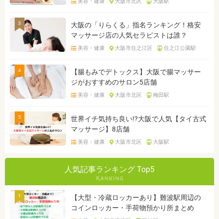
美容・健康
大阪市北区
大阪駅
3
大阪の「りらくる」指名ランキング！格安
マッサージ店の人気セラピストは誰？
美容・健康
大阪市住之江区
住之江公園駅
4
【腸もみでデトックス】大阪で腸マッサー
ジがおすすめのサロン5店舗
美容・健康
大阪市北区
梅田駅
5
世界イチ気持ち良い!?大阪で人気【タイ古式
マッサージ】8店舗
美容・健康
大阪市北区
大阪駅
人気記事ランキング Top5
1
【大型・冷蔵ロッカーあり】難波駅周辺の
コインロッカー・手荷物預かり所まとめ