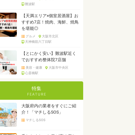
難波駅
【天満エリア×個室居酒屋】お
すすめ7店！焼肉、海鮮、焼鳥
を堪能◎
グルメ
大阪市北区
天神橋筋六丁目駅
【とにかく安い】難波駅近く
でおすすめ整体院7店舗
美容・健康
大阪市中央区
心斎橋駅
特集
大阪府内の業者をすぐにご紹
介！「マチしるSOS」
マチしるSOS