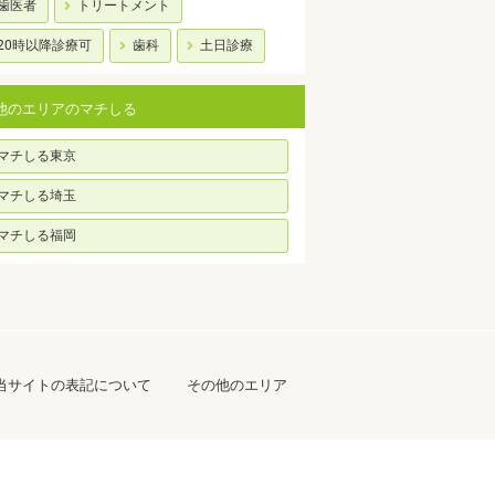
歯医者
トリートメント
20時以降診療可
歯科
土日診療
他のエリアのマチしる
マチしる東京
マチしる埼玉
マチしる福岡
当サイトの表記について
その他のエリア