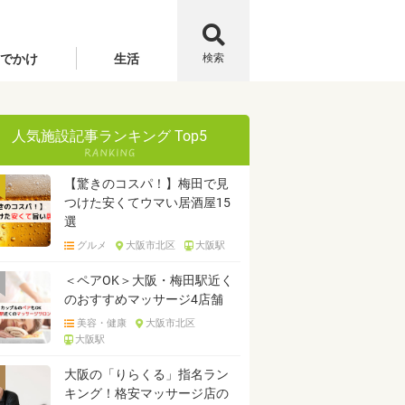
でかけ
生活
検索
人気施設記事ランキング Top5
【驚きのコスパ！】梅田で見
つけた安くてウマい居酒屋15
選
グルメ
大阪市北区
大阪駅
＜ペアOK＞大阪・梅田駅近く
のおすすめマッサージ4店舗
美容・健康
大阪市北区
大阪駅
大阪の「りらくる」指名ラン
キング！格安マッサージ店の