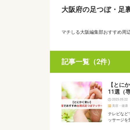
大阪府の足つぼ・足
マチしる大阪編集部おすすめ周
記事一覧（2件）
【とにか
11選（
2025.05.22
美容・健康
テレビなど
ッサージを