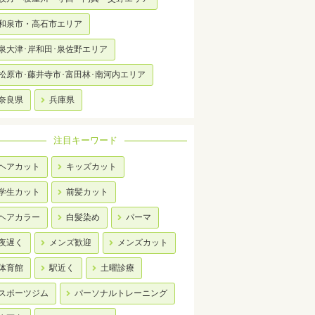
和泉市・高石市エリア
泉大津･岸和田･泉佐野エリア
松原市･藤井寺市･富田林･南河内エリア
奈良県
兵庫県
注目キーワード
ヘアカット
キッズカット
学生カット
前髪カット
ヘアカラー
白髪染め
パーマ
夜遅く
メンズ歓迎
メンズカット
体育館
駅近く
土曜診療
スポーツジム
パーソナルトレーニング