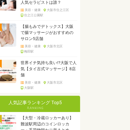
人気セラピストは誰？
美容・健康
大阪市住之江区
住之江公園駅
【腸もみでデトックス】大阪
で腸マッサージがおすすめの
サロン5店舗
美容・健康
大阪市北区
梅田駅
世界イチ気持ち良い!?大阪で人
気【タイ古式マッサージ】8店
舗
美容・健康
大阪市北区
大阪駅
人気記事ランキング Top5
【大型・冷蔵ロッカーあり】
難波駅周辺のコインロッカ