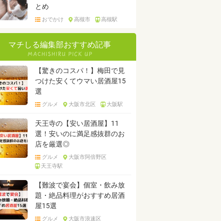
とめ
おでかけ
高槻市
高槻駅
マチしる編集部おすすめ記事
【驚きのコスパ！】梅田で見
つけた安くてウマい居酒屋15
選
グルメ
大阪市北区
大阪駅
天王寺の【安い居酒屋】11
選！安いのに満足感抜群のお
店を厳選◎
グルメ
大阪市阿倍野区
天王寺駅
【難波で宴会】個室・飲み放
題・絶品料理がおすすめ居酒
屋15選
グルメ
大阪市浪速区