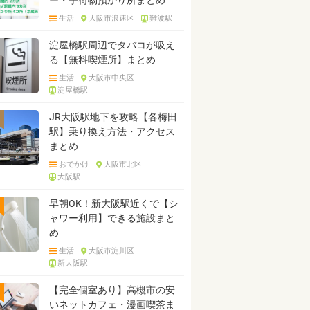
ー・手荷物預かり所まとめ
生活
大阪市浪速区
難波駅
淀屋橋駅周辺でタバコが吸え
る【無料喫煙所】まとめ
生活
大阪市中央区
淀屋橋駅
JR大阪駅地下を攻略【各梅田
駅】乗り換え方法・アクセス
まとめ
おでかけ
大阪市北区
大阪駅
早朝OK！新大阪駅近くで【シ
ャワー利用】できる施設まと
め
生活
大阪市淀川区
新大阪駅
【完全個室あり】高槻市の安
いネットカフェ・漫画喫茶ま