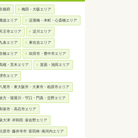
京都府
梅田・大阪エリア
難波エリア
淀屋橋・本町・心斎橋エリア
天王寺エリア
淀川エリア
九条エリア
東住吉エリア
京橋エリア
吹田市・豊中市エリア
高槻・茨木エリア
箕面・池田エリア
堺市エリア
八尾市・東大阪市・大東市・柏原市エリア
枚方・寝屋川・守口・門真・交野エリア
和泉市・高石市エリア
泉大津･岸和田･泉佐野エリア
松原市･藤井寺市･富田林･南河内エリア