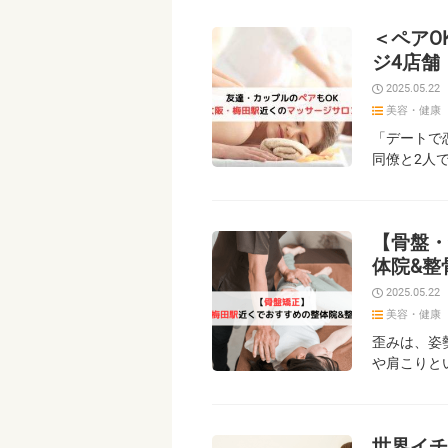
＜ペアO
ジ4店舗
2025.05.22
美容・健康
「デートで
同僚と2人
【骨盤・
体院&整
2025.05.22
美容・健康
歪みは、姿
や肩こりと
世界イチ