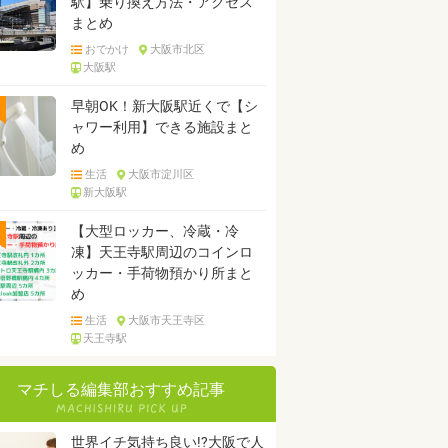
駅】乗り換え方法・アクセス
まとめ
おでかけ
大阪市北区
大阪駅
早朝OK！新大阪駅近くで【シ
ャワー利用】できる施設まと
め
生活
大阪市淀川区
新大阪駅
【大型ロッカー、冷蔵・冷
凍】天王寺駅周辺のコインロ
ッカー・手荷物預かり所まと
め
生活
大阪市天王寺区
天王寺駅
マチしる編集部おすすめ記事
世界イチ気持ち良い!?大阪で人