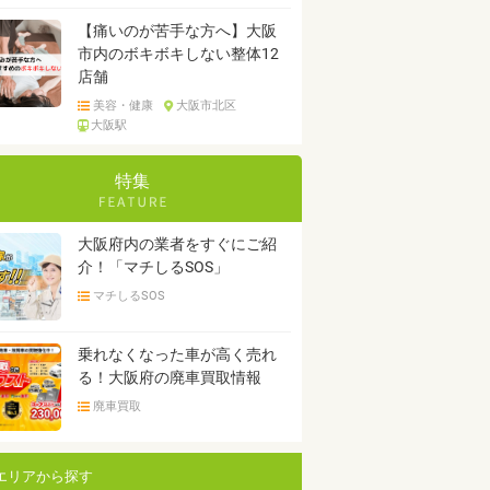
【痛いのが苦手な方へ】大阪
市内のボキボキしない整体12
店舗
美容・健康
大阪市北区
大阪駅
特集
大阪府内の業者をすぐにご紹
介！「マチしるSOS」
マチしるSOS
乗れなくなった車が高く売れ
る！大阪府の廃車買取情報
廃車買取
エリアから探す