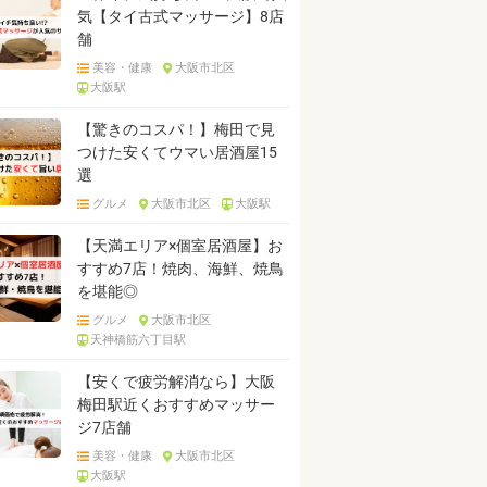
気【タイ古式マッサージ】8店
舗
美容・健康
大阪市北区
大阪駅
【驚きのコスパ！】梅田で見
つけた安くてウマい居酒屋15
選
グルメ
大阪市北区
大阪駅
【天満エリア×個室居酒屋】お
すすめ7店！焼肉、海鮮、焼鳥
を堪能◎
グルメ
大阪市北区
天神橋筋六丁目駅
【安くで疲労解消なら】大阪
梅田駅近くおすすめマッサー
ジ7店舗
美容・健康
大阪市北区
大阪駅