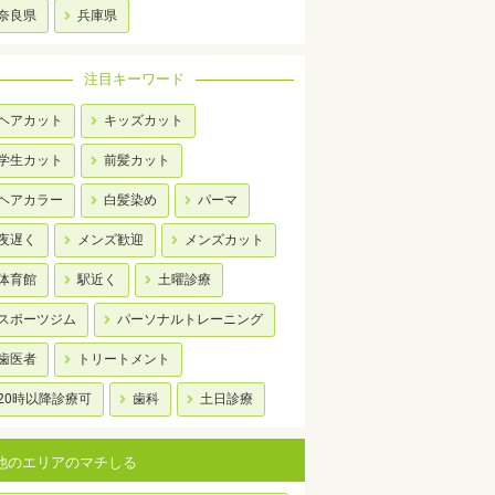
奈良県
兵庫県
注目キーワード
ヘアカット
キッズカット
学生カット
前髪カット
ヘアカラー
白髪染め
パーマ
夜遅く
メンズ歓迎
メンズカット
体育館
駅近く
土曜診療
スポーツジム
パーソナルトレーニング
歯医者
トリートメント
20時以降診療可
歯科
土日診療
他のエリアのマチしる