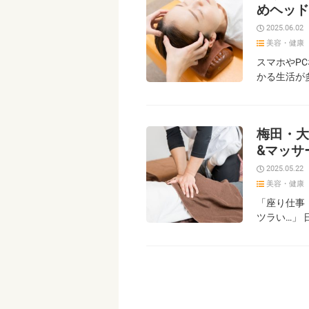
めヘッド
2025.06.02
美容・健康
スマホやP
かる生活が
梅田・大
&マッサ
2025.05.22
美容・健康
「座り仕事
ツラい…」