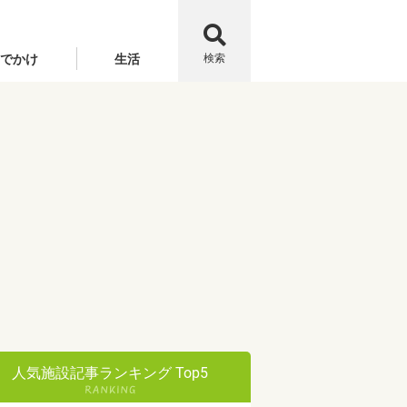
でかけ
生活
検索
人気施設記事ランキング Top5