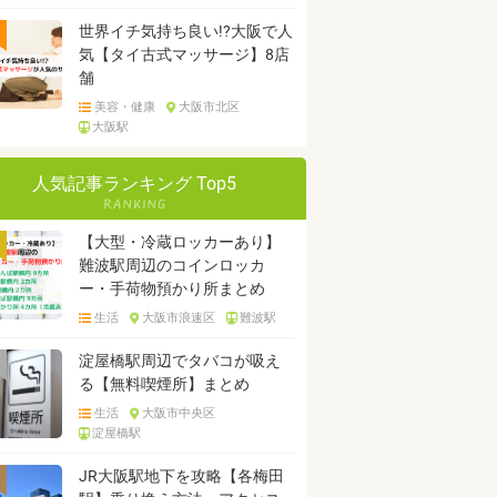
世界イチ気持ち良い!?大阪で人
気【タイ古式マッサージ】8店
舗
美容・健康
大阪市北区
大阪駅
人気記事ランキング Top5
【大型・冷蔵ロッカーあり】
難波駅周辺のコインロッカ
ー・手荷物預かり所まとめ
生活
大阪市浪速区
難波駅
淀屋橋駅周辺でタバコが吸え
る【無料喫煙所】まとめ
生活
大阪市中央区
淀屋橋駅
JR大阪駅地下を攻略【各梅田