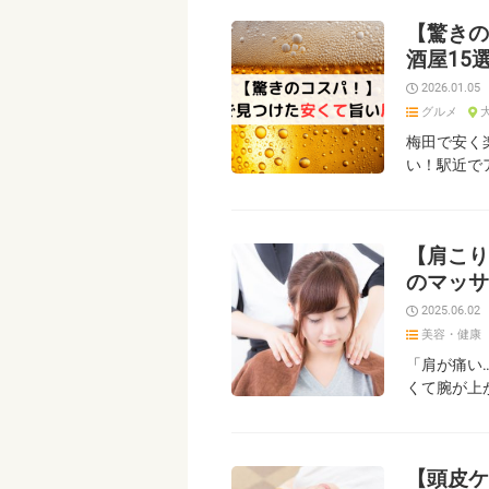
【驚きの
酒屋15
2026.01.05
グルメ
梅田で安く
い！駅近で
【肩こり
のマッサ
2025.06.02
美容・健康
「肩が痛い
くて腕が上
【頭皮ケ