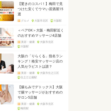
【驚きのコスパ！】梅田で見
つけた安くてウマい居酒屋15
選
グルメ
大阪市北区
大阪駅
＜ペアOK＞大阪・梅田駅近く
のおすすめマッサージ4店舗
美容・健康
大阪市北区
大阪駅
大阪の「りらくる」指名ラン
キング！格安マッサージ店の
人気セラピストは誰？
美容・健康
大阪市住之江区
住之江公園駅
【腸もみでデトックス】大阪
で腸マッサージがおすすめの
サロン5店舗
美容・健康
大阪市北区
梅田駅