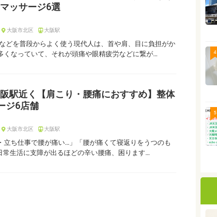
マッサージ6選
大阪市北区
大阪駅
Cなどを普段からよく使う現代人は、首や肩、目に負担がか
4
多くなっていて、それが頭痛や眼精疲労などに繋が…
阪駅近く【肩こり・腰痛におすすめ】整体
ージ6店舗
5
大阪市北区
大阪駅
・立ち仕事で腰が痛い…」「腰が痛くて寝返りをうつのも
 日常生活に支障が出るほどの辛い腰痛、困ります…