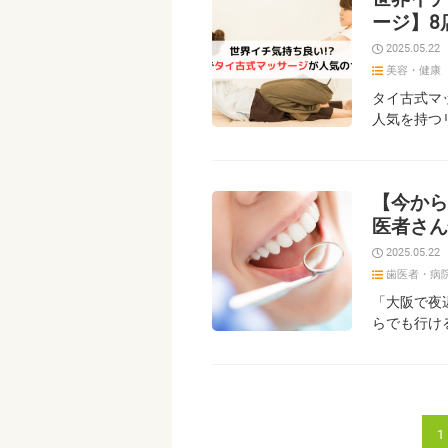
ージ】8
2025.05.22
美容・健康
タイ古式マ
人気を持つ
【今から
医者さん
2025.05.22
歯医者・病
「大阪で夜
らでも行け
1