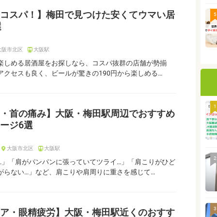
コスパ！】梅田で見つけた安くてウマい居
5
選
大阪市北区
大阪駅
楽しめる居酒屋をお探しなら、コスパ抜群の店舗が勢揃
アクセスも良く、ビールが驚きの190円から楽しめる…
1
・首の痛み】大阪・梅田駅周辺でおすすめ
ージ6選
大阪市北区
大阪駅
2
…」「肩がパンパンに張っていてツライ…」「肩こりがひど
がらない…」など、肩こりや肩周りに重さを感じて…
3
ア・眼精疲労】大阪・梅田駅近くのおすす