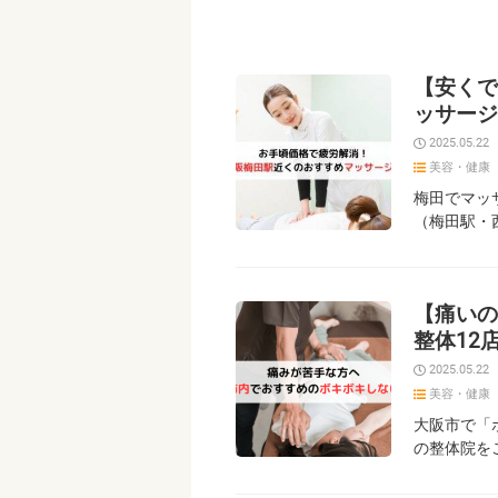
【安くで
ッサージ
2025.05.22
美容・健康
梅田でマッ
（梅田駅・
【痛いの
整体12
2025.05.22
美容・健康
大阪市で「
の整体院を