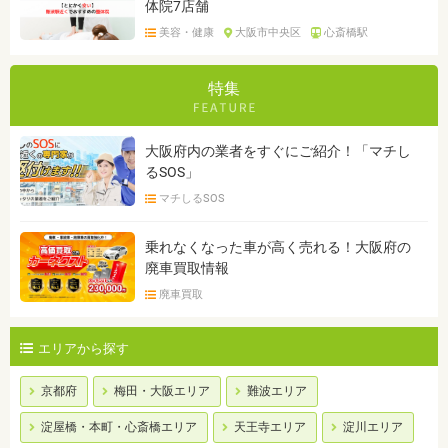
体院7店舗
美容・健康
大阪市中央区
心斎橋駅
特集
大阪府内の業者をすぐにご紹介！「マチし
るSOS」
マチしるSOS
乗れなくなった車が高く売れる！大阪府の
廃車買取情報
廃車買取
エリアから探す
京都府
梅田・大阪エリア
難波エリア
淀屋橋・本町・心斎橋エリア
天王寺エリア
淀川エリア