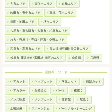
九条エリア
東住吉エリア
京橋エリア
吹田市・豊中市エリア
高槻・茨木エリア
箕面・池田エリア
堺市エリア
八尾市・東大阪市・大東市・柏原市エリア
枚方・寝屋川・守口・門真・交野エリア
和泉市・高石市エリア
泉大津･岸和田･泉佐野エリア
松原市･藤井寺市･富田林･南河内エリア
奈良県
兵庫県
注目キーワード
ヘアカット
キッズカット
学生カット
前髪カット
ヘアカラー
白髪染め
パーマ
夜遅く
メンズ歓迎
メンズカット
体育館
駅近く
土曜診療
スポーツジム
パーソナルトレーニング