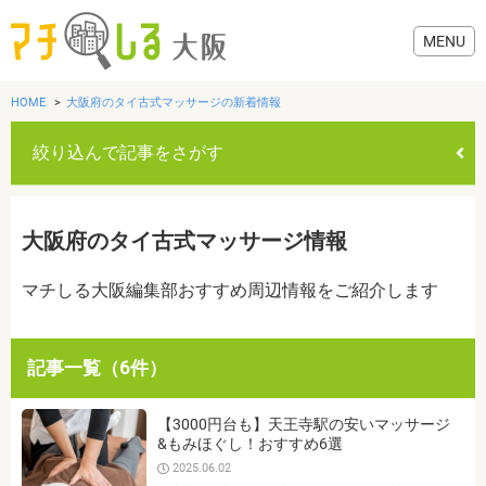
HOME
大阪府のタイ古式マッサージの新着情報
絞り込んで記事をさがす
グルメ
大阪府のタイ古式マッサージ情報
歯医者・病院
マチしる大阪編集部おすすめ周辺情報をご紹介します
美容・健康
記事一覧（6件）
おでかけ
カテゴリを選ぶ
【3000円台も】天王寺駅の安いマッサージ
すべて
グルメ
美容・健康
歯医者・病院
おでかけ
&もみほぐし！おすすめ6選
生活
2025.06.02
生活
お役立ち情報