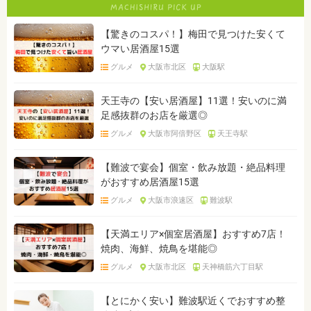
【驚きのコスパ！】梅田で見つけた安くて
ウマい居酒屋15選
グルメ
大阪市北区
大阪駅
天王寺の【安い居酒屋】11選！安いのに満
足感抜群のお店を厳選◎
グルメ
大阪市阿倍野区
天王寺駅
【難波で宴会】個室・飲み放題・絶品料理
がおすすめ居酒屋15選
グルメ
大阪市浪速区
難波駅
【天満エリア×個室居酒屋】おすすめ7店！
焼肉、海鮮、焼鳥を堪能◎
グルメ
大阪市北区
天神橋筋六丁目駅
【とにかく安い】難波駅近くでおすすめ整