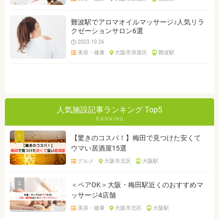
難波駅でアロマオイルマッサージ♪人気リラ
クゼーションサロン6選
2023.10.26
美容・健康
大阪市浪速区
難波駅
人気施設記事ランキング Top5
1
【驚きのコスパ！】梅田で見つけた安くて
ウマい居酒屋15選
グルメ
大阪市北区
大阪駅
2
＜ペアOK＞大阪・梅田駅近くのおすすめマ
ッサージ4店舗
美容・健康
大阪市北区
大阪駅