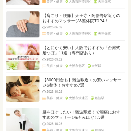
美容・健康
大阪市阿倍野区
天王寺駅
ジャンルを選ぶ
※複数選択可能です
【肩こり・腰痛】天王寺・阿倍野駅近くの
おすすめマッサージ&整体院TOP4！
クリア
検索
2025.06.02
美容・健康
大阪市阿倍野区
天王寺駅
【とにかく安い】大阪でおすすめ「台湾式
足つぼ」11選（専門店あり）
2025.05.22
美容・健康
大阪市北区
大阪駅
【3000円台も】難波駅近くの安いマッサー
ジ&整体！おすすめ7選
2023.10.26
美容・健康
大阪市浪速区
難波駅
腰をほぐしたい！難波駅近くで腰痛におす
すめのマッサージ&もみほぐし5選
2023.10.26
美容・健康
大阪市浪速区
難波駅