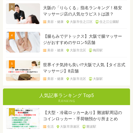
3
大阪の「りらくる」指名ランキング！格安
マッサージ店の人気セラピストは誰？
美容・健康
大阪市住之江区
住之江公園駅
4
【腸もみでデトックス】大阪で腸マッサー
ジがおすすめのサロン5店舗
美容・健康
大阪市北区
梅田駅
5
世界イチ気持ち良い!?大阪で人気【タイ古式
マッサージ】8店舗
美容・健康
大阪市北区
大阪駅
人気記事ランキング Top5
1
【大型・冷蔵ロッカーあり】難波駅周辺の
コインロッカー・手荷物預かり所まとめ
生活
大阪市浪速区
難波駅