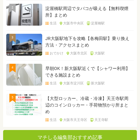
2
淀屋橋駅周辺でタバコが吸える【無料喫煙
所】まとめ
生活
大阪市中央区
淀屋橋駅
3
JR大阪駅地下を攻略【各梅田駅】乗り換え
方法・アクセスまとめ
おでかけ
大阪市北区
大阪駅
4
早朝OK！新大阪駅近くで【シャワー利用】
できる施設まとめ
生活
大阪市淀川区
新大阪駅
5
【大型ロッカー、冷蔵・冷凍】天王寺駅周
辺のコインロッカー・手荷物預かり所まと
め
生活
大阪市天王寺区
天王寺駅
マチしる編集部おすすめ記事