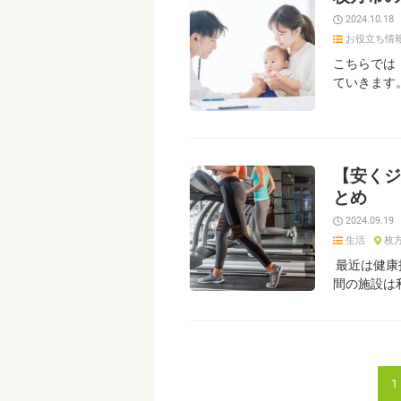
2024.10.18
お役立ち情
こちらでは
ていきます
【安くジ
とめ
2024.09.19
生活
枚
最近は健康
間の施設は
1