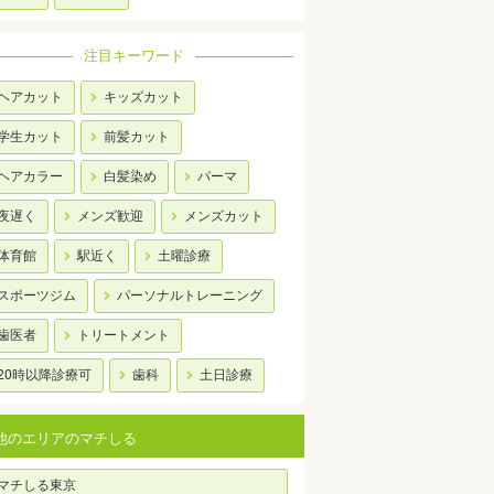
注目キーワード
ヘアカット
キッズカット
学生カット
前髪カット
ヘアカラー
白髪染め
パーマ
夜遅く
メンズ歓迎
メンズカット
体育館
駅近く
土曜診療
スポーツジム
パーソナルトレーニング
歯医者
トリートメント
20時以降診療可
歯科
土日診療
他のエリアのマチしる
マチしる東京