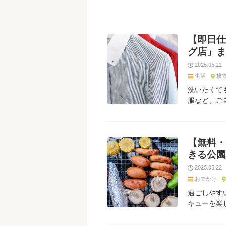
【即日仕
グ店」ま
2025.05.22
生活
枚
洗いたくて
服など、ご
【無料・
きる公園
2025.05.22
おでかけ
過ごしやす
キューを楽