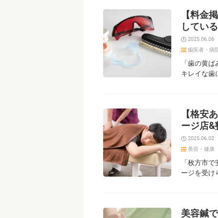
【料金掲
している
2025.06.06
歯医者・病
「歯の黄ば
キレイな歯
【格安あ
ージ店&
2025.06.02
美容・健康
「枚方市で
ージを受け
美容鍼で