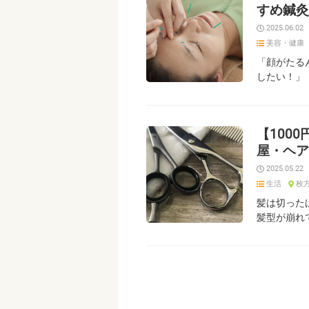
すめ鍼灸
2025.06.02
美容・健康
「顔がたる
したい！」
【100
屋・ヘア
2025.05.22
生活
枚
髪は切った
髪型が崩れ