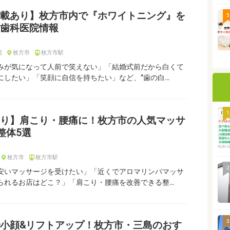
載あり】枚方市内で『ホワイトニング』を
5
歯科医院情報
院
枚方市
枚方市駅
みが気になって人前で笑えない」「結婚式前だから白くて
にしたい」「笑顔に自信を持ちたい」など、”歯の白…
1
り】肩こり・腰痛に！枚方市の人気マッサ
整体5選
枚方市
枚方市駅
2
安いマッサージを受けたい」「近くでアロマリンパマッサ
られるお店はどこ？」「肩こり・腰痛を改善できる整…
3
小顔&リフトアップ！枚方市・三島のおす