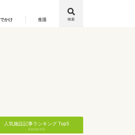
でかけ
生活
検索
人気施設記事ランキング Top5