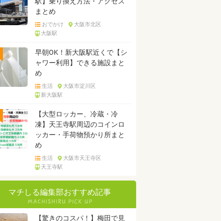
駅】乗り換え方法・アクセス
まとめ
おでかけ
大阪市北区
大阪駅
早朝OK！新大阪駅近くで【シ
ャワー利用】できる施設まと
め
生活
大阪市淀川区
新大阪駅
【大型ロッカー、冷蔵・冷
凍】天王寺駅周辺のコインロ
ッカー・手荷物預かり所まと
め
生活
大阪市天王寺区
天王寺駅
マチしる編集部おすすめ記事
【驚きのコスパ！】梅田で見