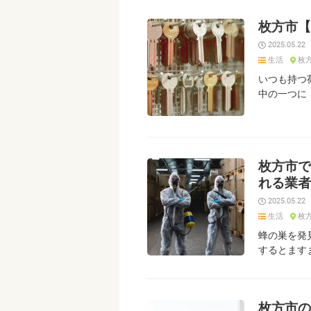
枚方市【
2025.05.22
生活
枚
いつも持つ
中の一つに
枚方市で
れる業者
2025.05.22
生活
枚
蜂の巣を発
するとます
枚方市の