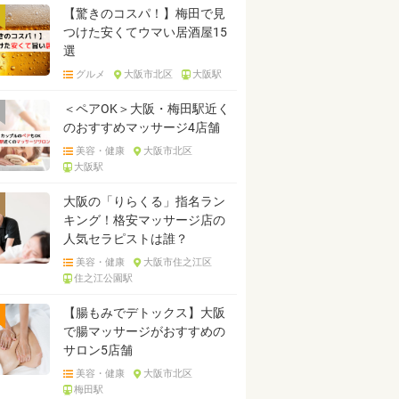
【驚きのコスパ！】梅田で見
つけた安くてウマい居酒屋15
選
グルメ
大阪市北区
大阪駅
＜ペアOK＞大阪・梅田駅近く
のおすすめマッサージ4店舗
美容・健康
大阪市北区
大阪駅
大阪の「りらくる」指名ラン
キング！格安マッサージ店の
人気セラピストは誰？
美容・健康
大阪市住之江区
住之江公園駅
【腸もみでデトックス】大阪
で腸マッサージがおすすめの
サロン5店舗
美容・健康
大阪市北区
梅田駅