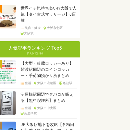
世界イチ気持ち良い!?大阪で人
気【タイ古式マッサージ】8店
舗
美容・健康
大阪市北区
大阪駅
人気記事ランキング Top5
【大型・冷蔵ロッカーあり】
難波駅周辺のコインロッカ
ー・手荷物預かり所まとめ
生活
大阪市浪速区
難波駅
淀屋橋駅周辺でタバコが吸え
る【無料喫煙所】まとめ
生活
大阪市中央区
淀屋橋駅
JR大阪駅地下を攻略【各梅田