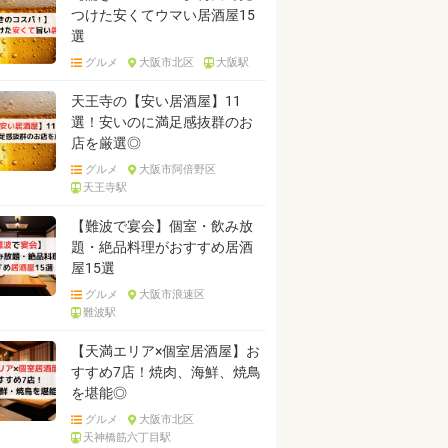
つけた安くてウマい居酒屋15
選
グルメ
大阪市北区
大阪駅
天王寺の【安い居酒屋】11
選！安いのに満足感抜群のお
店を厳選◎
グルメ
大阪市阿倍野区
天王寺駅
【難波で宴会】個室・飲み放
題・絶品料理がおすすめ居酒
屋15選
グルメ
大阪市浪速区
難波駅
【天満エリア×個室居酒屋】お
すすめ7店！焼肉、海鮮、焼鳥
を堪能◎
グルメ
大阪市北区
天神橋筋六丁目駅