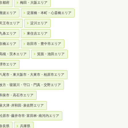
京都府
梅田・大阪エリア
難波エリア
淀屋橋・本町・心斎橋エリア
天王寺エリア
淀川エリア
九条エリア
東住吉エリア
京橋エリア
吹田市・豊中市エリア
高槻・茨木エリア
箕面・池田エリア
堺市エリア
八尾市・東大阪市・大東市・柏原市エリア
枚方・寝屋川・守口・門真・交野エリア
和泉市・高石市エリア
泉大津･岸和田･泉佐野エリア
松原市･藤井寺市･富田林･南河内エリア
奈良県
兵庫県