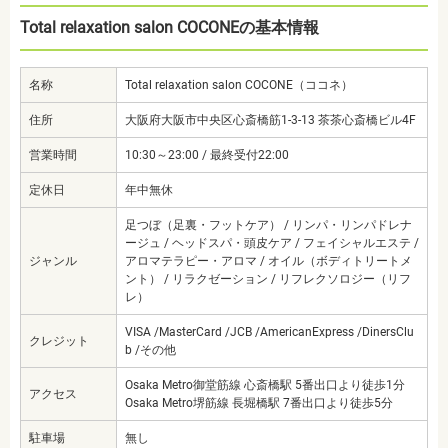
Total relaxation salon COCONEの基本情報
名称
Total relaxation salon COCONE（ココネ）
住所
大阪府大阪市中央区心斎橋筋1-3-13 茶茶心斎橋ビル4F
営業時間
10:30～23:00 / 最終受付22:00
定休日
年中無休
足つぼ（足裏・フットケア） / リンパ・リンパドレナ
ージュ / ヘッドスパ・頭皮ケア / フェイシャルエステ /
ジャンル
アロマテラピー・アロマ / オイル（ボディトリートメ
ント） / リラクゼーション / リフレクソロジー（リフ
レ）
VISA /MasterCard /JCB /AmericanExpress /DinersClu
クレジット
b /その他
Osaka Metro御堂筋線 心斎橋駅 5番出口より徒歩1分
アクセス
Osaka Metro堺筋線 長堀橋駅 7番出口より徒歩5分
駐車場
無し