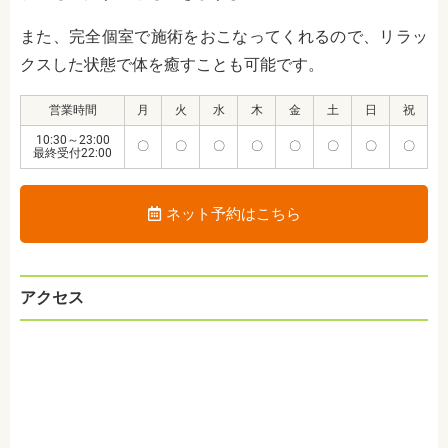
また、完全個室で施術をおこなってくれるので、リラッ
クスした状態で体を癒すことも可能です。
営業時間
月
火
水
木
金
土
日
祝
10:30～23:00
〇
〇
〇
〇
〇
〇
〇
〇
最終受付22:00
ネット予約はこちら
アクセス