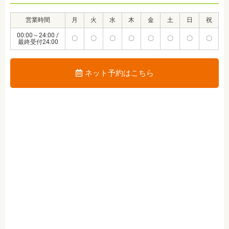
営業時間
月
火
水
木
金
土
日
祝
00:00～24:00 /
〇
〇
〇
〇
〇
〇
〇
〇
最終受付24:00
ネット予約はこちら