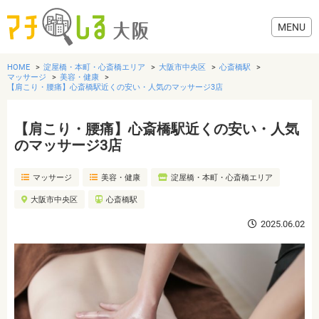
HOME
淀屋橋・本町・心斎橋エリア
大阪市中央区
心斎橋駅
マッサージ
美容・健康
【肩こり・腰痛】心斎橋駅近くの安い・人気のマッサージ3店
【肩こり・腰痛】心斎橋駅近くの安い・人気
グルメ
のマッサージ3店
歯医者・病院
マッサージ
美容・健康
淀屋橋・本町・心斎橋エリア
大阪市中央区
心斎橋駅
美容・健康
2025.06.02
おでかけ
生活