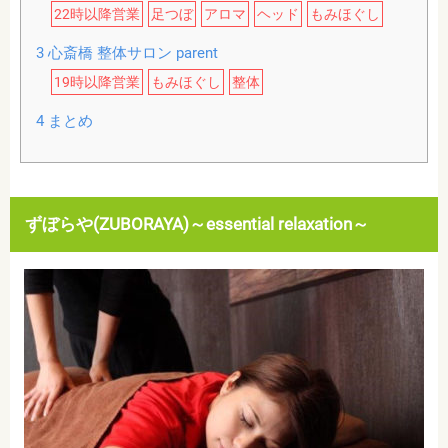
22時以降営業
足つぼ
アロマ
ヘッド
もみほぐし
3
心斎橋 整体サロン parent
19時以降営業
もみほぐし
整体
4
まとめ
ずぼらや(ZUBORAYA)～essential relaxation～