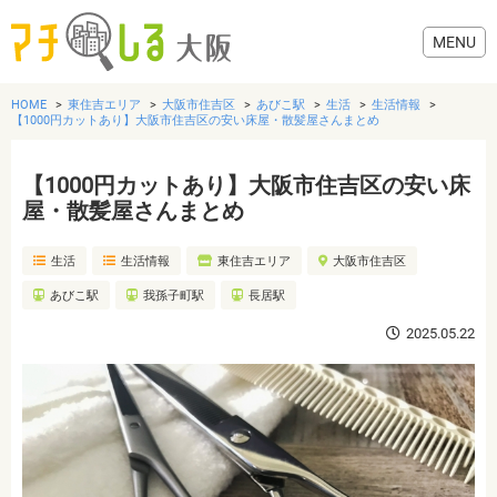
HOME
東住吉エリア
大阪市住吉区
あびこ駅
生活
生活情報
【1000円カットあり】大阪市住吉区の安い床屋・散髪屋さんまとめ
【1000円カットあり】大阪市住吉区の安い床
グルメ
屋・散髪屋さんまとめ
生活
生活情報
東住吉エリア
大阪市住吉区
歯医者・病院
あびこ駅
我孫子町駅
長居駅
美容・健康
2025.05.22
おでかけ
生活