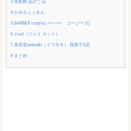
3
美粧館 あびこ店
4
かみちょっきん
5
BARBER cozy’s(バーバー コージーズ)
6
J-cut（ジェイ カット）
7
美容室iwasaki（イワサキ） 我孫子S店
8
まとめ