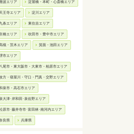
難波エリア
淀屋橋・本町・心斎橋エリア
天王寺エリア
淀川エリア
九条エリア
東住吉エリア
京橋エリア
吹田市・豊中市エリア
高槻・茨木エリア
箕面・池田エリア
堺市エリア
八尾市・東大阪市・大東市・柏原市エリア
枚方・寝屋川・守口・門真・交野エリア
和泉市・高石市エリア
泉大津･岸和田･泉佐野エリア
松原市･藤井寺市･富田林･南河内エリア
奈良県
兵庫県