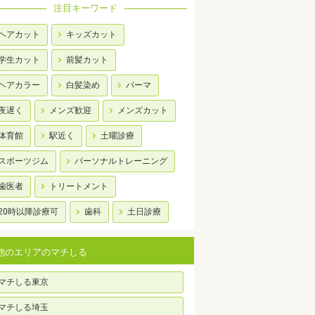
注目キーワード
ヘアカット
キッズカット
学生カット
前髪カット
ヘアカラー
白髪染め
パーマ
夜遅く
メンズ歓迎
メンズカット
体育館
駅近く
土曜診療
スポーツジム
パーソナルトレーニング
歯医者
トリートメント
20時以降診療可
歯科
土日診療
他のエリアのマチしる
マチしる東京
マチしる埼玉