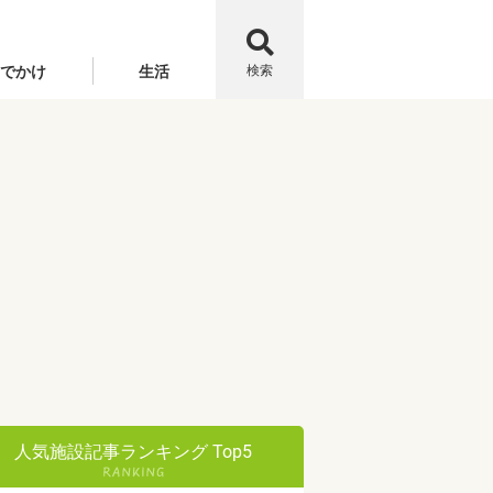
でかけ
生活
検索
人気施設記事ランキング Top5