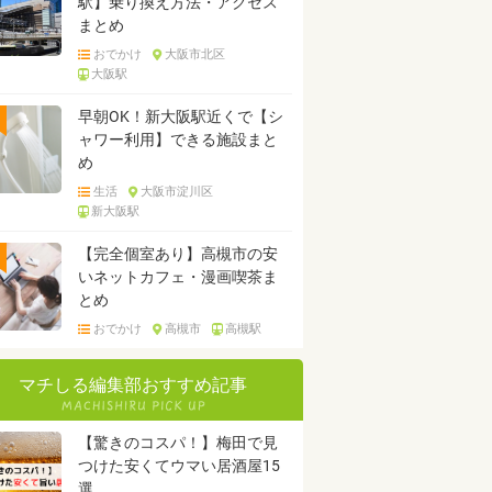
駅】乗り換え方法・アクセス
まとめ
おでかけ
大阪市北区
大阪駅
早朝OK！新大阪駅近くで【シ
ャワー利用】できる施設まと
め
生活
大阪市淀川区
新大阪駅
【完全個室あり】高槻市の安
いネットカフェ・漫画喫茶ま
とめ
おでかけ
高槻市
高槻駅
マチしる編集部おすすめ記事
【驚きのコスパ！】梅田で見
つけた安くてウマい居酒屋15
選