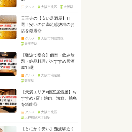
グルメ
大阪市北区
大阪駅
天王寺の【安い居酒屋】11
選！安いのに満足感抜群のお
店を厳選◎
グルメ
大阪市阿倍野区
天王寺駅
【難波で宴会】個室・飲み放
題・絶品料理がおすすめ居酒
屋15選
グルメ
大阪市浪速区
難波駅
【天満エリア×個室居酒屋】お
すすめ7店！焼肉、海鮮、焼鳥
を堪能◎
グルメ
大阪市北区
天神橋筋六丁目駅
【とにかく安い】難波駅近く