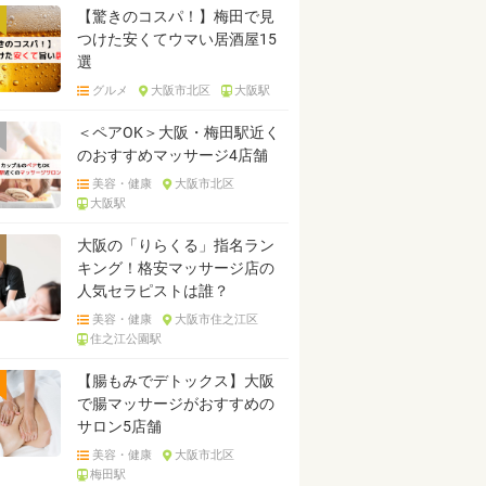
【驚きのコスパ！】梅田で見
つけた安くてウマい居酒屋15
選
グルメ
大阪市北区
大阪駅
＜ペアOK＞大阪・梅田駅近く
のおすすめマッサージ4店舗
美容・健康
大阪市北区
大阪駅
大阪の「りらくる」指名ラン
キング！格安マッサージ店の
人気セラピストは誰？
美容・健康
大阪市住之江区
住之江公園駅
【腸もみでデトックス】大阪
で腸マッサージがおすすめの
サロン5店舗
美容・健康
大阪市北区
梅田駅