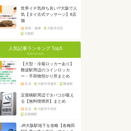
世界イチ気持ち良い!?大阪で人
気【タイ古式マッサージ】8店
舗
美容・健康
大阪市北区
大阪駅
人気記事ランキング Top5
【大型・冷蔵ロッカーあり】
難波駅周辺のコインロッカ
ー・手荷物預かり所まとめ
生活
大阪市浪速区
難波駅
淀屋橋駅周辺でタバコが吸え
る【無料喫煙所】まとめ
生活
大阪市中央区
淀屋橋駅
JR大阪駅地下を攻略【各梅田