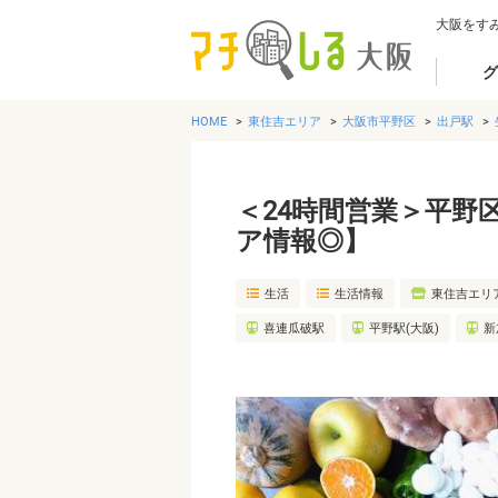
大阪をす
グ
HOME
東住吉エリア
大阪市平野区
出戸駅
＜24時間営業＞平野
ア情報◎】
生活
生活情報
東住吉エリ
喜連瓜破駅
平野駅(大阪)
新