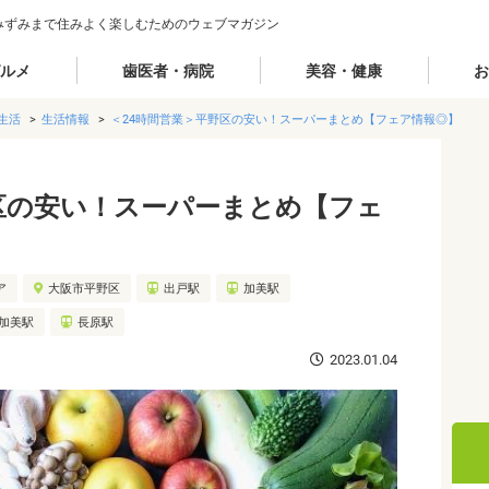
みずみまで住みよく楽しむためのウェブマガジン
ルメ
歯医者・病院
美容・健康
お
生活
生活情報
＜24時間営業＞平野区の安い！スーパーまとめ【フェア情報◎】
区の安い！スーパーまとめ【フェ
ア
大阪市平野区
出戸駅
加美駅
加美駅
長原駅
2023.01.04