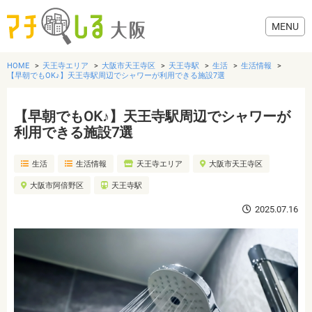
HOME
天王寺エリア
大阪市天王寺区
天王寺駅
生活
生活情報
【早朝でもOK♪】天王寺駅周辺でシャワーが利用できる施設7選
【早朝でもOK♪】天王寺駅周辺でシャワーが
グルメ
利用できる施設7選
生活
生活情報
天王寺エリア
大阪市天王寺区
歯医者・病院
大阪市阿倍野区
天王寺駅
美容・健康
2025.07.16
おでかけ
生活