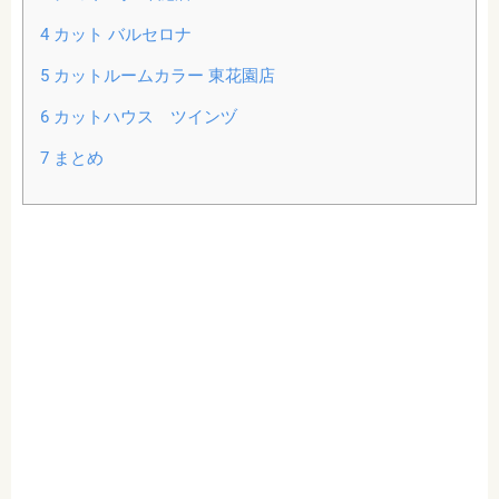
4
カット バルセロナ
5
カットルームカラー 東花園店
6
カットハウス ツインヅ
7
まとめ