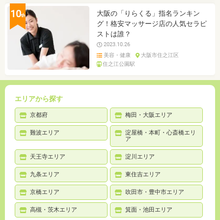
10
大阪の「りらくる」指名ランキン
th
グ！格安マッサージ店の人気セラピ
ストは誰？
2023.10.26
美容・健康
大阪市住之江区
住之江公園駅
エリアから探す
京都府
梅田・大阪エリア
難波エリア
淀屋橋・本町・心斎橋エリ
ア
天王寺エリア
淀川エリア
九条エリア
東住吉エリア
京橋エリア
吹田市・豊中市エリア
高槻・茨木エリア
箕面・池田エリア