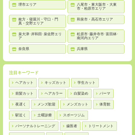
堺市エリア
八尾市・東大阪市・大東
市・柏原市エリア
枚方・寝屋川・守口・門
和泉市・高石市エリア
真・交野エリア
泉大津･岸和田･泉佐野エリ
松原市･藤井寺市･富田林･
ア
南河内エリア
奈良県
兵庫県
注目キーワード
ヘアカット
キッズカット
学生カット
前髪カット
ヘアカラー
白髪染め
パーマ
夜遅く
メンズ歓迎
メンズカット
体育館
駅近く
土曜診療
スポーツジム
パーソナルトレーニング
歯医者
トリートメント