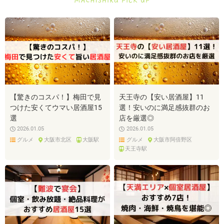
【驚きのコスパ！】梅田で見
天王寺の【安い居酒屋】11
つけた安くてウマい居酒屋15
選！安いのに満足感抜群のお
選
店を厳選◎
2026.01.05
2026.01.05
記事を探す
グルメ
大阪市北区
大阪駅
グルメ
大阪市阿倍野区
天王寺駅