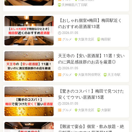
天神橋筋六丁目駅
【おしゃれ個室×梅田】梅田駅近く
のおすすめ居酒屋13選
2026.01.05
グルメ
大阪市北区
梅田駅
天王寺の【安い居酒屋】11選！安い
のに満足感抜群のお店を厳選◎
2026.01.05
グルメ
大阪市阿倍野区
天王寺駅
【驚きのコスパ！】梅田で見つけた
安くてウマい居酒屋15選
2026.01.05
グルメ
大阪市北区
大阪駅
【難波で宴会】個室・飲み放題・絶