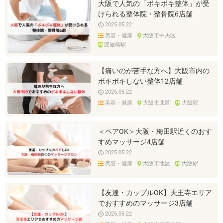
大阪で人気の「ボキボキ整体」が受
けられる整体院・整骨院6店舗
2025.05.22
美容・健康
大阪市中央区
淀屋橋駅
【痛いのが苦手な方へ】大阪市内の
ボキボキしない整体12店舗
2025.05.22
美容・健康
大阪市北区
大阪駅
＜ペアOK＞大阪・梅田駅近くのおす
すめマッサージ4店舗
2025.05.22
美容・健康
大阪市北区
大阪駅
【友達・カップルOK】天王寺エリア
でおすすめのマッサージ3店舗
2025.05.22