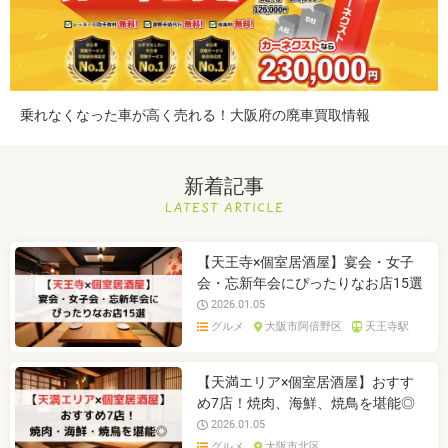
乗れなくなった車が高く売れる！大阪府の廃車買取情報
新着記事
【天王寺×個室居酒屋】宴会・女子
会・忘新年会にぴったりなお店15選
2026.01.05
グルメ
大阪市阿倍野区
天王寺駅
【天満エリア×個室居酒屋】おすす
め7店！焼肉、海鮮、焼鳥を堪能◎
2026.01.05
グルメ
大阪市北区