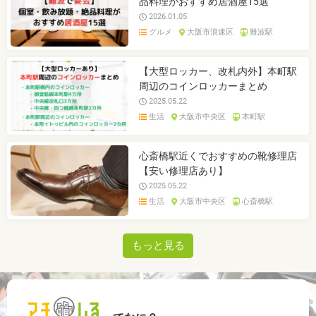
品料理がおすすめ居酒屋15選
2026.01.05
グルメ
大阪市浪速区
難波駅
【大型ロッカー、改札内外】本町駅
周辺のコインロッカーまとめ
2025.05.22
生活
大阪市中央区
本町駅
心斎橋駅近くでおすすめの靴修理店
【安い修理店あり】
2025.05.22
生活
大阪市中央区
心斎橋駅
もっと見る