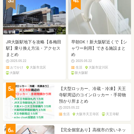
3
4
rd
th
JR大阪駅地下を攻略【各梅田
早朝OK！新大阪駅近くで【シ
駅】乗り換え方法・アクセス
ャワー利用】できる施設まと
まとめ
め
2025.05.22
2025.05.22
おでかけ
大阪市北区
生活
大阪市淀川区
大阪駅
新大阪駅
5
【大型ロッカー、冷蔵・冷凍】天王
th
寺駅周辺のコインロッカー・手荷物
預かり所まとめ
2025.05.22
生活
大阪市天王寺区
天王寺駅
6
【完全個室あり】高槻市の安いネッ
th