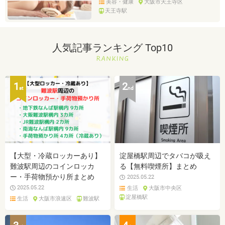
美容・健康
大阪市天王寺区
天王寺駅
人気記事ランキング Top10
1
2
st
nd
【大型・冷蔵ロッカーあり】
淀屋橋駅周辺でタバコが吸え
難波駅周辺のコインロッカ
る【無料喫煙所】まとめ
ー・手荷物預かり所まとめ
2025.05.22
2025.05.22
生活
大阪市中央区
淀屋橋駅
生活
大阪市浪速区
難波駅