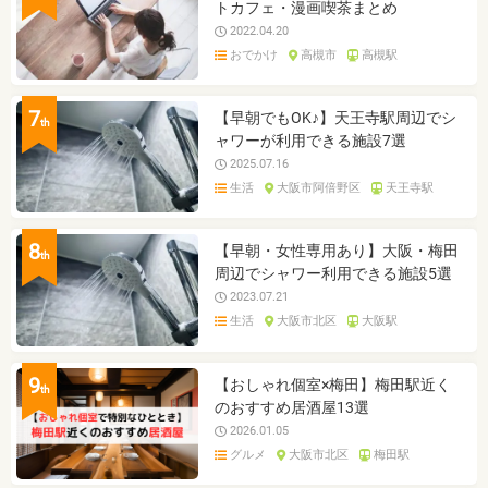
トカフェ・漫画喫茶まとめ
2022.04.20
おでかけ
高槻市
高槻駅
7
【早朝でもOK♪】天王寺駅周辺でシ
th
ャワーが利用できる施設7選
2025.07.16
生活
大阪市阿倍野区
天王寺駅
8
【早朝・女性専用あり】大阪・梅田
th
周辺でシャワー利用できる施設5選
2023.07.21
生活
大阪市北区
大阪駅
9
【おしゃれ個室×梅田】梅田駅近く
th
のおすすめ居酒屋13選
2026.01.05
グルメ
大阪市北区
梅田駅