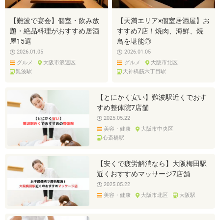
【難波で宴会】個室・飲み放
【天満エリア×個室居酒屋】お
題・絶品料理がおすすめ居酒
すすめ7店！焼肉、海鮮、焼
屋15選
鳥を堪能◎
2026.01.05
2026.01.05
グルメ
大阪市浪速区
グルメ
大阪市北区
難波駅
天神橋筋六丁目駅
【とにかく安い】難波駅近くでおす
すめ整体院7店舗
2025.05.22
美容・健康
大阪市中央区
心斎橋駅
【安くで疲労解消なら】大阪梅田駅
近くおすすめマッサージ7店舗
2025.05.22
美容・健康
大阪市北区
大阪駅