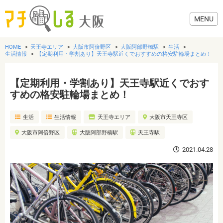
HOME
天王寺エリア
大阪市阿倍野区
大阪阿部野橋駅
生活
生活情報
【定期利用・学割あり】天王寺駅近くでおすすめの格安駐輪場まとめ！
【定期利用・学割あり】天王寺駅近くでおす
グルメ
すめの格安駐輪場まとめ！
生活
生活情報
天王寺エリア
大阪市天王寺区
歯医者・病院
大阪市阿倍野区
大阪阿部野橋駅
天王寺駅
美容・健康
2021.04.28
おでかけ
生活