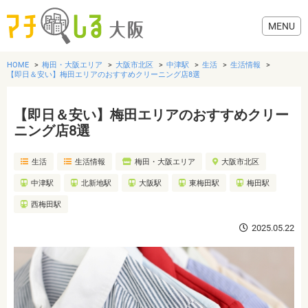
HOME
梅田・大阪エリア
大阪市北区
中津駅
生活
生活情報
【即日＆安い】梅田エリアのおすすめクリーニング店8選
【即日＆安い】梅田エリアのおすすめクリー
グルメ
ニング店8選
生活
生活情報
梅田・大阪エリア
大阪市北区
歯医者・病院
中津駅
北新地駅
大阪駅
東梅田駅
梅田駅
美容・健康
西梅田駅
2025.05.22
おでかけ
生活