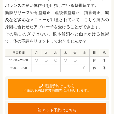
バランスの良い体作りを目指している整骨院です。
筋膜リリースや骨盤矯正、産後骨盤矯正、猫背矯正、鍼
灸など多彩なメニューが用意されていて、こりや痛みの
原因に合わせたアプローチを受けることができます。
その場しのぎではない、根本解消へと働きかける施術
で、体の不調をリセットしておきませんか？
営業時間
月
火
水
木
金
土
日
祝
11:00～20:00
〇
〇
〇
〇
〇
休
休
9:00～13:00
〇
休
休
電話予約はこちら
※電話予約は営業時間内にお願いします。
ネット予約はこちら