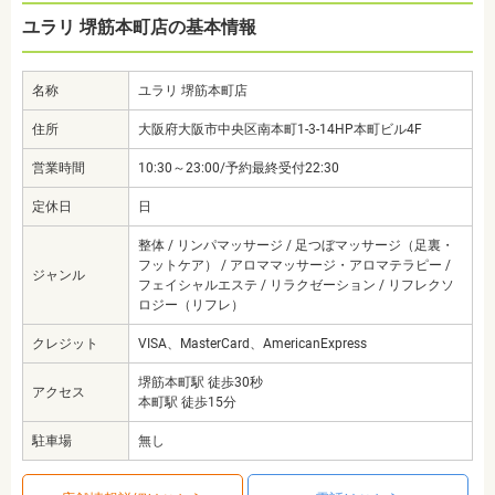
ユラリ 堺筋本町店の基本情報
名称
ユラリ 堺筋本町店
住所
大阪府大阪市中央区南本町1-3-14HP本町ビル4F
営業時間
10:30～23:00/予約最終受付22:30
定休日
日
整体 / リンパマッサージ / 足つぼマッサージ（足裏・
フットケア） / アロママッサージ・アロマテラピー /
ジャンル
フェイシャルエステ / リラクゼーション / リフレクソ
ロジー（リフレ）
クレジット
VISA、MasterCard、AmericanExpress
堺筋本町駅 徒歩30秒
アクセス
本町駅 徒歩15分
駐車場
無し