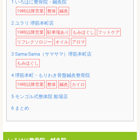
1
いろはに整骨院・鍼灸院
19時以降営業
整体
鍼灸
2
ユラリ 堺筋本町店
19時以降営業
駐車場あり
もみほぐし
フットケア
リフレクソロジー
オイル
アロマ
3
Sama-Sama（サマサマ）堺筋本町店
もみほぐし
4
堺筋本町・もりわき骨盤鍼灸整骨院
19時以降営業
整体
鍼灸
カイロ
5
モンゴル式整体院 船場店
6
まとめ