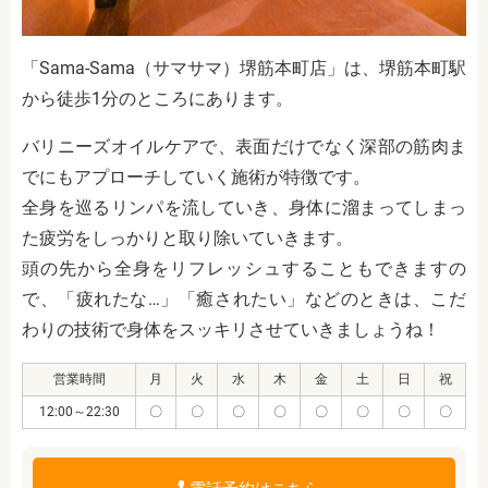
「Sama-Sama（サマサマ）堺筋本町店」は、堺筋本町駅
から徒歩1分のところにあります。
バリニーズオイルケアで、表面だけでなく深部の筋肉ま
でにもアプローチしていく施術が特徴です。
全身を巡るリンパを流していき、身体に溜まってしまっ
た疲労をしっかりと取り除いていきます。
頭の先から全身をリフレッシュすることもできますの
で、「疲れたな…」「癒されたい」などのときは、こだ
わりの技術で身体をスッキリさせていきましょうね！
営業時間
月
火
水
木
金
土
日
祝
12:00～22:30
〇
〇
〇
〇
〇
〇
〇
〇