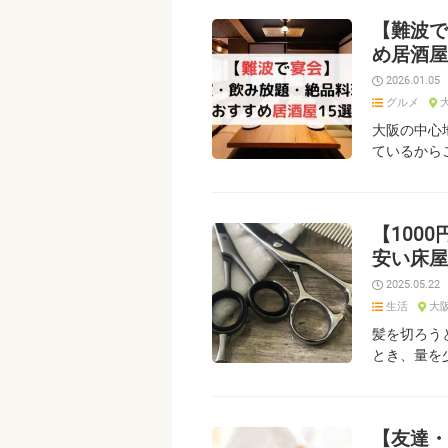
【難波で
め居酒屋
2026.01.05
グルメ
大阪の中心
ているから
【100
安い床屋
2025.05.22
生活
大
髪を切ろう
とき、量を
【友達・