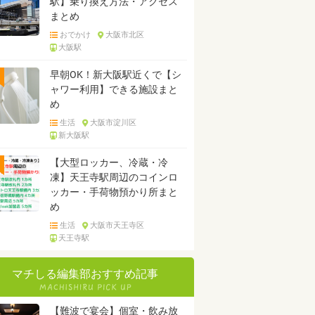
駅】乗り換え方法・アクセス
まとめ
おでかけ
大阪市北区
大阪駅
早朝OK！新大阪駅近くで【シ
ャワー利用】できる施設まと
め
生活
大阪市淀川区
新大阪駅
【大型ロッカー、冷蔵・冷
凍】天王寺駅周辺のコインロ
ッカー・手荷物預かり所まと
め
生活
大阪市天王寺区
天王寺駅
マチしる編集部おすすめ記事
【難波で宴会】個室・飲み放