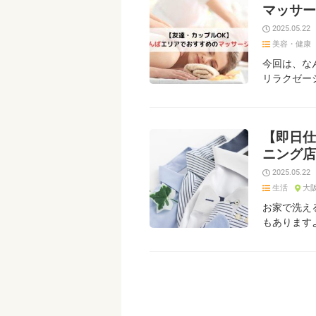
マッサー
2025.05.22
美容・健康
今回は、な
リラクゼー
【即日仕
ニング店
2025.05.22
生活
大
お家で洗え
もあります