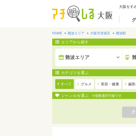
大阪をす
グ
HOME
難波エリア
大阪市浪速区
難波駅
エリアから探す
カテゴリを選ぶ
すべて
グルメ
美容・健康
歯医
ジャンルを選ぶ
※複数選択可能です
ク