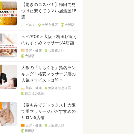
【驚きのコスパ！】梅田で見
つけた安くてウマい居酒屋15
選
グルメ
大阪市北区
大阪駅
＜ペアOK＞大阪・梅田駅近く
のおすすめマッサージ4店舗
美容・健康
大阪市北区
大阪駅
大阪の「りらくる」指名ラン
キング！格安マッサージ店の
人気セラピストは誰？
美容・健康
大阪市住之江区
住之江公園駅
【腸もみでデトックス】大阪
で腸マッサージがおすすめの
サロン5店舗
美容・健康
大阪市北区
梅田駅