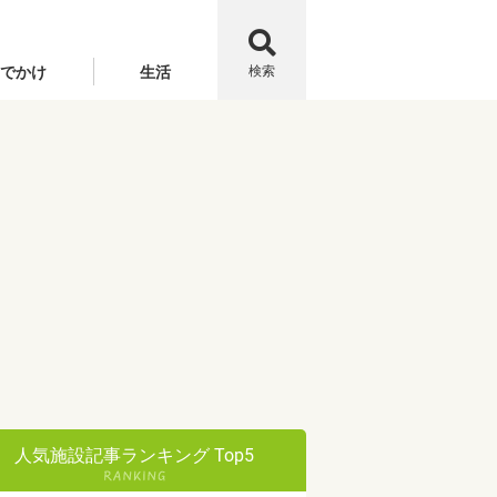
でかけ
生活
検索
人気施設記事ランキング Top5