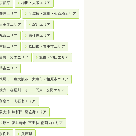
京都府
梅田・大阪エリア
難波エリア
淀屋橋・本町・心斎橋エリア
天王寺エリア
淀川エリア
九条エリア
東住吉エリア
京橋エリア
吹田市・豊中市エリア
高槻・茨木エリア
箕面・池田エリア
堺市エリア
八尾市・東大阪市・大東市・柏原市エリア
枚方・寝屋川・守口・門真・交野エリア
和泉市・高石市エリア
泉大津･岸和田･泉佐野エリア
松原市･藤井寺市･富田林･南河内エリア
奈良県
兵庫県