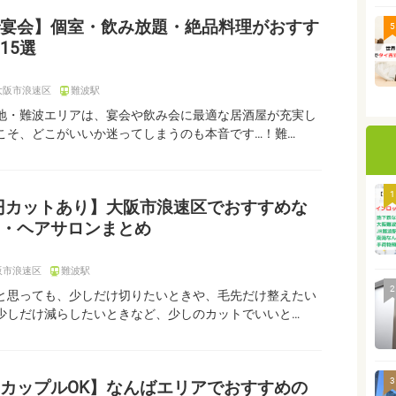
宴会】個室・飲み放題・絶品料理がおすす
5
15選
大阪市浪速区
難波駅
地・難波エリアは、宴会や飲み会に最適な居酒屋が充実し
こそ、どこがいいか迷ってしまうのも本音です…！難…
1
0円カットあり】大阪市浪速区でおすすめな
・ヘアサロンまとめ
阪市浪速区
難波駅
2
と思っても、少しだけ切りたいときや、毛先だけ整えたい
少しだけ減らしたいときなど、少しのカットでいいと…
3
カップルOK】なんばエリアでおすすめの