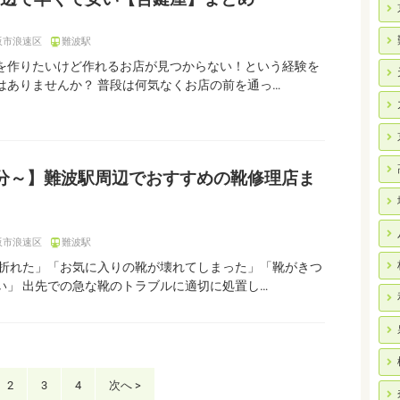
阪市浪速区
難波駅
を作りたいけど作れるお店が見つからない！という経験を
はありませんか？ 普段は何気なくお店の前を通っ…
分～】難波駅周辺でおすすめの靴修理店ま
阪市浪速区
難波駅
折れた」「お気に入りの靴が壊れてしまった」「靴がきつ
い」 出先での急な靴のトラブルに適切に処置し…
2
3
4
次へ >