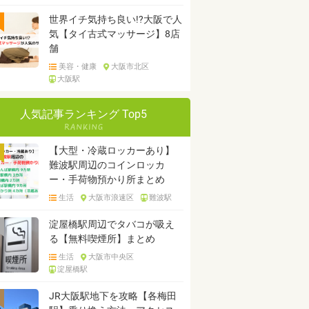
世界イチ気持ち良い!?大阪で人
気【タイ古式マッサージ】8店
舗
美容・健康
大阪市北区
大阪駅
人気記事ランキング Top5
【大型・冷蔵ロッカーあり】
難波駅周辺のコインロッカ
ー・手荷物預かり所まとめ
生活
大阪市浪速区
難波駅
淀屋橋駅周辺でタバコが吸え
る【無料喫煙所】まとめ
生活
大阪市中央区
淀屋橋駅
JR大阪駅地下を攻略【各梅田