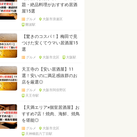
題・絶品料理がおすすめ居酒
屋15選
グルメ
大阪市浪速区
難波駅
【驚きのコスパ！】梅田で見
つけた安くてウマい居酒屋15
選
グルメ
大阪市北区
大阪駅
天王寺の【安い居酒屋】11
選！安いのに満足感抜群のお
店を厳選◎
グルメ
大阪市阿倍野区
天王寺駅
【天満エリア×個室居酒屋】お
すすめ7店！焼肉、海鮮、焼鳥
を堪能◎
グルメ
大阪市北区
天神橋筋六丁目駅