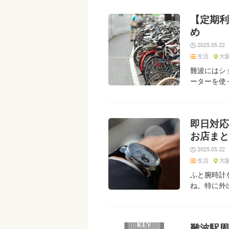
【定期利
め
2025.05.22
生活
大
難波にはシ
ーターを使
即日対応
お店まと
2025.05.22
生活
大
ふと腕時計
ね。特に外
難波駅周