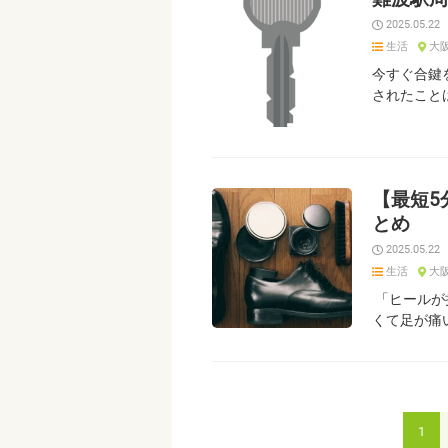
2025.05.22
生活
大
今すぐ合鍵
されたこと
【最短5
とめ
2025.05.22
生活
大
「ヒールが
くて足が痛
1