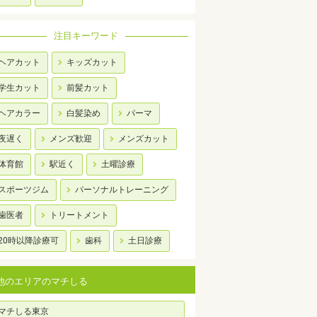
注目キーワード
ヘアカット
キッズカット
学生カット
前髪カット
ヘアカラー
白髪染め
パーマ
夜遅く
メンズ歓迎
メンズカット
体育館
駅近く
土曜診療
スポーツジム
パーソナルトレーニング
歯医者
トリートメント
20時以降診療可
歯科
土日診療
他のエリアのマチしる
マチしる東京