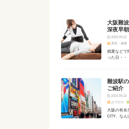
大阪難波
深夜早朝
2025.05.22
美容・健康
残業などで
った日・・
難波駅の
ご紹介
2025.05.22
おでかけ
大阪の有名
CITY、