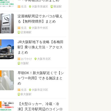
ー・手荷物預かり所まとめ
生活
大阪市浪速区
難波駅
淀屋橋駅周辺でタバコが吸え
る【無料喫煙所】まとめ
生活
大阪市中央区
淀屋橋駅
JR大阪駅地下を攻略【各梅田
駅】乗り換え方法・アクセス
まとめ
おでかけ
大阪市北区
大阪駅
早朝OK！新大阪駅近くで【シ
ャワー利用】できる施設まと
め
生活
大阪市淀川区
新大阪駅
【大型ロッカー、冷蔵・冷
凍】天王寺駅周辺のコインロ