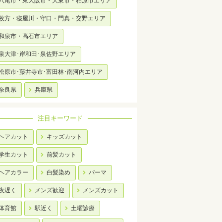
八尾市・東大阪市・大東市・柏原市エリア
枚方・寝屋川・守口・門真・交野エリア
和泉市・高石市エリア
泉大津･岸和田･泉佐野エリア
松原市･藤井寺市･富田林･南河内エリア
奈良県
兵庫県
注目キーワード
ヘアカット
キッズカット
学生カット
前髪カット
ヘアカラー
白髪染め
パーマ
夜遅く
メンズ歓迎
メンズカット
体育館
駅近く
土曜診療