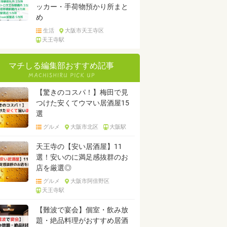
ッカー・手荷物預かり所まと
め
生活
大阪市天王寺区
天王寺駅
マチしる編集部おすすめ記事
【驚きのコスパ！】梅田で見
つけた安くてウマい居酒屋15
選
グルメ
大阪市北区
大阪駅
天王寺の【安い居酒屋】11
選！安いのに満足感抜群のお
店を厳選◎
グルメ
大阪市阿倍野区
天王寺駅
【難波で宴会】個室・飲み放
題・絶品料理がおすすめ居酒