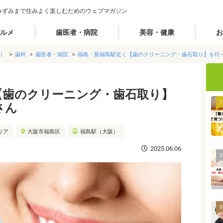
みずみまで住みよく楽しむためのウェブマガジン
ルメ
歯医者・病院
美容・健康
お
）
歯科
歯医者・病院
福島・新福島駅近く【歯のクリーニング・歯石取り】を行
【歯のクリーニング・歯石取り】
1
さん
リア
大阪市福島区
福島駅（大阪）
2025.06.06
2
3