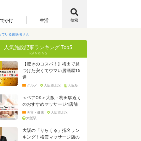
でかけ
生活
検索
っている歯医者さん
人気施設記事ランキング Top5
【驚きのコスパ！】梅田で見
つけた安くてウマい居酒屋15
選
グルメ
大阪市北区
大阪駅
＜ペアOK＞大阪・梅田駅近く
のおすすめマッサージ4店舗
美容・健康
大阪市北区
大阪駅
大阪の「りらくる」指名ラン
キング！格安マッサージ店の