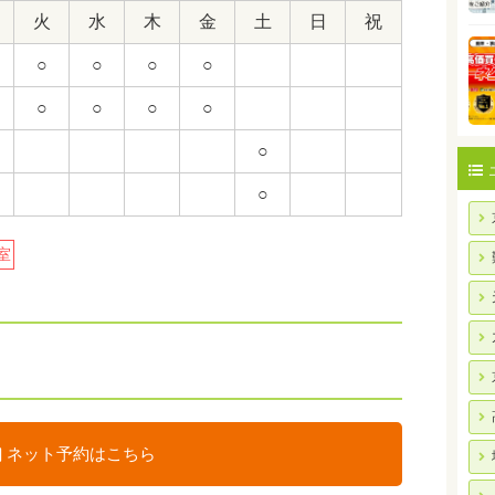
火
水
木
金
土
日
祝
○
○
○
○
○
○
○
○
○
○
室
ネット予約はこちら