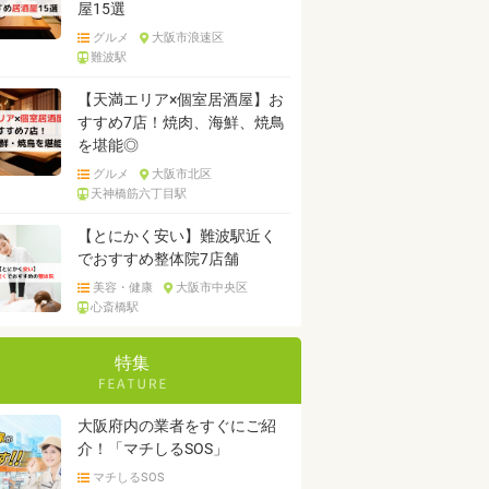
屋15選
グルメ
大阪市浪速区
難波駅
【天満エリア×個室居酒屋】お
すすめ7店！焼肉、海鮮、焼鳥
を堪能◎
グルメ
大阪市北区
天神橋筋六丁目駅
【とにかく安い】難波駅近く
でおすすめ整体院7店舗
美容・健康
大阪市中央区
心斎橋駅
特集
大阪府内の業者をすぐにご紹
介！「マチしるSOS」
マチしるSOS