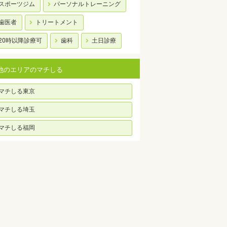
スポーツジム
パーソナルトレーニング
歯医者
トリートメント
20時以降診療可
歯科
土日診療
他のエリアのマチしる
マチしる東京
マチしる埼玉
マチしる福岡