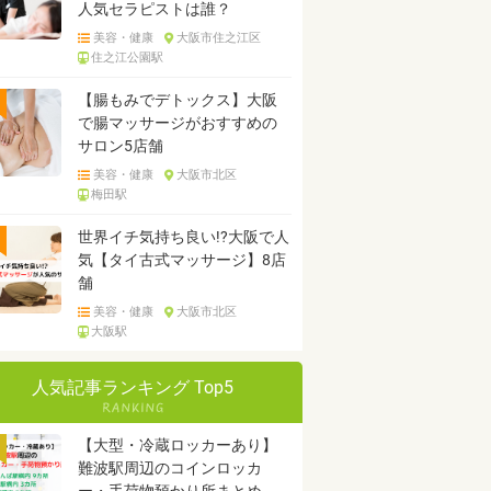
人気セラピストは誰？
美容・健康
大阪市住之江区
住之江公園駅
【腸もみでデトックス】大阪
で腸マッサージがおすすめの
サロン5店舗
美容・健康
大阪市北区
梅田駅
世界イチ気持ち良い!?大阪で人
気【タイ古式マッサージ】8店
舗
美容・健康
大阪市北区
大阪駅
人気記事ランキング Top5
【大型・冷蔵ロッカーあり】
難波駅周辺のコインロッカ