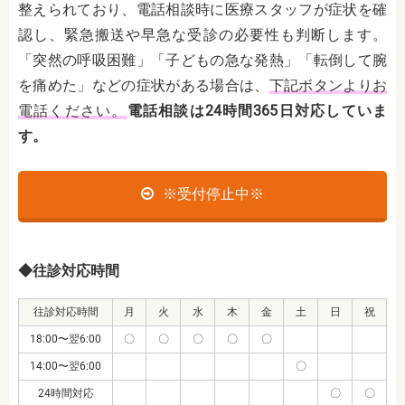
整えられており、電話相談時に医療スタッフが症状を確
認し、緊急搬送や早急な受診の必要性も判断します。
「突然の呼吸困難」「子どもの急な発熱」「転倒して腕
を痛めた」などの症状がある場合は、
下記ボタンよりお
電話ください。
電話相談は24時間365日対応していま
す。
※受付停止中※
◆往診対応時間
往診対応時間
月
火
水
木
金
土
日
祝
18:00〜翌6:00
〇
〇
〇
〇
〇
14:00〜翌6:00
〇
24時間対応
〇
〇