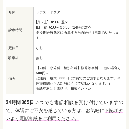
名称
ファストドクター
[月～土] 18:00～翌6:00
[日・祝] 6:00～翌6:00（24時間対応）
診療時間
※提携医療機関に所属する当直医が往診対応いたしま
す。
定休日
なし
駐車場
無し
【内科・小児科・整形外科】概算診察料：3割の場合7,
500円～
備考
交通費：最大1,000円（実費でのご請求となります。※
医療機関からの距離に応じて変動となります。）
※診察料はお電話でご相談ください。
24時間365日
いつでも電話相談を受け付けていますの
で、体調にご不安を感じている方は、お気軽に
下記ボタ
ンより電話相談をご利用ください。