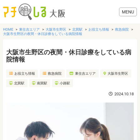
HOME
東住吉エリア
大阪市生野区
北巽駅
お役立ち情報
救急病院
大阪市生野区の夜間・休日診療をしている病院情報
大阪市生野区の夜間・休日診療をしている病
グルメ
院情報
お役立ち情報
救急病院
東住吉エリア
大阪市生野区
歯医者・病院
北巽駅
南巽駅
小路駅
美容・健康
2024.10.18
おでかけ
生活