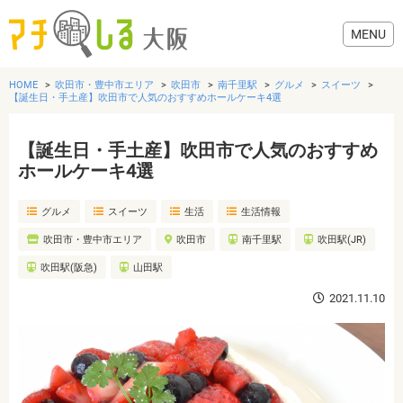
HOME
吹田市・豊中市エリア
吹田市
南千里駅
グルメ
スイーツ
【誕生日・手土産】吹田市で人気のおすすめホールケーキ4選
【誕生日・手土産】吹田市で人気のおすすめ
グルメ
ホールケーキ4選
グルメ
スイーツ
生活
生活情報
歯医者・病院
吹田市・豊中市エリア
吹田市
南千里駅
吹田駅(JR)
美容・健康
吹田駅(阪急)
山田駅
2021.11.10
おでかけ
生活