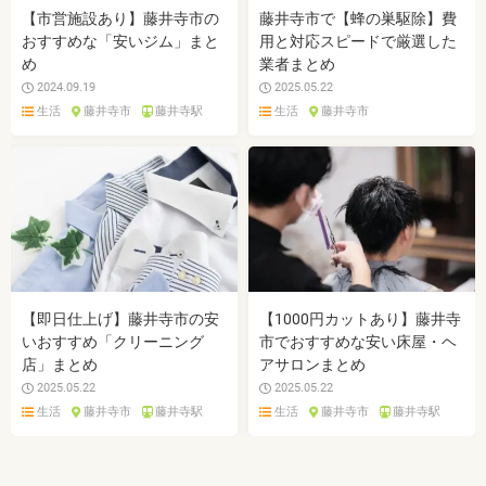
【市営施設あり】藤井寺市の
藤井寺市で【蜂の巣駆除】費
おすすめな「安いジム」まと
用と対応スピードで厳選した
め
業者まとめ
2024.09.19
2025.05.22
生活
藤井寺市
藤井寺駅
生活
藤井寺市
【即日仕上げ】藤井寺市の安
【1000円カットあり】藤井寺
いおすすめ「クリーニング
市でおすすめな安い床屋・ヘ
店」まとめ
アサロンまとめ
2025.05.22
2025.05.22
生活
藤井寺市
藤井寺駅
生活
藤井寺市
藤井寺駅