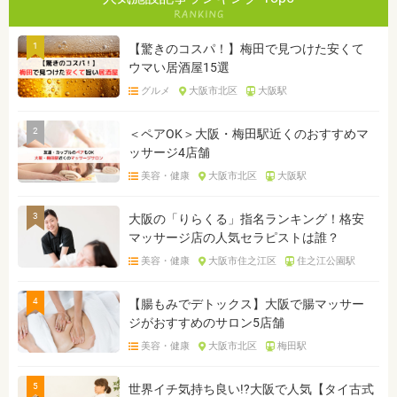
1
【驚きのコスパ！】梅田で見つけた安くて
ウマい居酒屋15選
グルメ
大阪市北区
大阪駅
2
＜ペアOK＞大阪・梅田駅近くのおすすめマ
ッサージ4店舗
美容・健康
大阪市北区
大阪駅
3
大阪の「りらくる」指名ランキング！格安
マッサージ店の人気セラピストは誰？
美容・健康
大阪市住之江区
住之江公園駅
4
【腸もみでデトックス】大阪で腸マッサー
ジがおすすめのサロン5店舗
美容・健康
大阪市北区
梅田駅
5
世界イチ気持ち良い!?大阪で人気【タイ古式