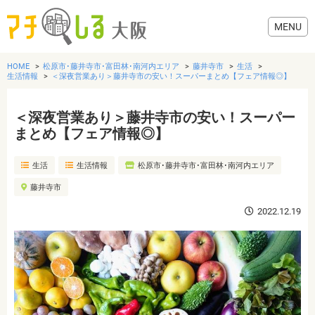
HOME
松原市･藤井寺市･富田林･南河内エリア
藤井寺市
生活
生活情報
＜深夜営業あり＞藤井寺市の安い！スーパーまとめ【フェア情報◎】
＜深夜営業あり＞藤井寺市の安い！スーパー
グルメ
まとめ【フェア情報◎】
生活
生活情報
松原市･藤井寺市･富田林･南河内エリア
歯医者・病院
藤井寺市
美容・健康
2022.12.19
おでかけ
生活