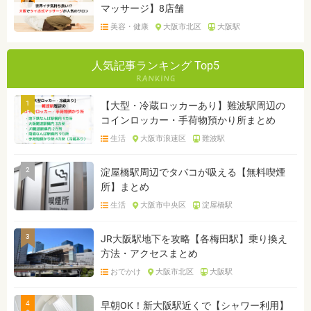
マッサージ】8店舗
美容・健康
大阪市北区
大阪駅
人気記事ランキング Top5
1
【大型・冷蔵ロッカーあり】難波駅周辺の
コインロッカー・手荷物預かり所まとめ
生活
大阪市浪速区
難波駅
2
淀屋橋駅周辺でタバコが吸える【無料喫煙
所】まとめ
生活
大阪市中央区
淀屋橋駅
3
JR大阪駅地下を攻略【各梅田駅】乗り換え
方法・アクセスまとめ
おでかけ
大阪市北区
大阪駅
4
早朝OK！新大阪駅近くで【シャワー利用】