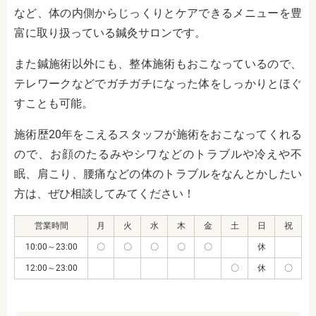
など、体の内側からじっくりとケアできるメニューを豊
富に取り扱っている鍼灸サロンです。
また鍼施術以外にも、整体施術もおこなっているので、
テレワークなどでガチガチになった体をしっかりとほぐ
すことも可能。
施術歴20年をこえるスタッフが施術をおこなってくれる
ので、お顔のたるみやシワなどのトラブルや冷えや不
眠、肩こり、腰痛などの体のトラブルをなんとかしたい
方は、ぜひ相談してみてください！
営業時間
月
火
水
木
金
土
日
祝
10:00～23:00
〇
〇
〇
〇
〇
休
12:00～23:00
〇
休
〇