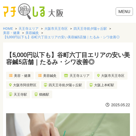
HOME
天王寺エリア
大阪市天王寺区
四天王寺前夕陽ヶ丘駅
美容・健康
美容鍼灸
【5,000円以下も】谷町六丁目エリアの安い美容鍼5店舗｜たるみ・シワ改善◎
【5,000円以下も】谷町六丁目エリアの安い美
グルメ
容鍼5店舗｜たるみ・シワ改善◎
歯医者・病院
美容・健康
美容鍼灸
天王寺エリア
大阪市天王寺区
大阪市阿倍野区
四天王寺前夕陽ヶ丘駅
大阪上本町駅
美容・健康
天王寺駅
鶴橋駅
2025.05.22
おでかけ
生活