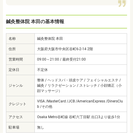
鍼灸整体院 本田の基本情報
名称
鍼灸整体院 本田
住所
大阪府大阪市中央区谷町6-2-14 2階
営業時間
09:00～21:00 / 最終受付21:00
定休日
不定休
整体 / ヘッドスパ・頭皮ケア / フェイシャルエステ /
ジャンル
鍼灸 / リラクゼーション / ストレッチ / 小顔矯正（小
顔マッサージ）
VISA /MasterCard /JCB /AmericanExpress /DinersClu
クレジット
b /その他
アクセス
Osaka Metro谷町線 谷町六丁目駅 出口3より徒歩1分
駐車場
無し