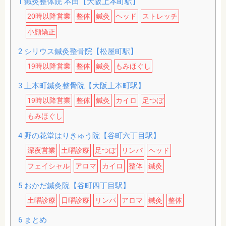
1
鍼灸整体院 本田【大阪上本町駅】
20時以降営業
整体
鍼灸
ヘッド
ストレッチ
小顔矯正
2
シリウス鍼灸整骨院【松屋町駅】
19時以降営業
整体
鍼灸
もみほぐし
3
上本町鍼灸整骨院【大阪上本町駅】
19時以降営業
整体
鍼灸
カイロ
足つぼ
もみほぐし
4
野の花堂はりきゅう院【谷町六丁目駅】
深夜営業
土曜診療
足つぼ
リンパ
ヘッド
フェイシャル
アロマ
カイロ
整体
鍼灸
5
おかだ鍼灸院【谷町四丁目駅】
土曜診療
日曜診療
リンパ
アロマ
鍼灸
整体
6
まとめ