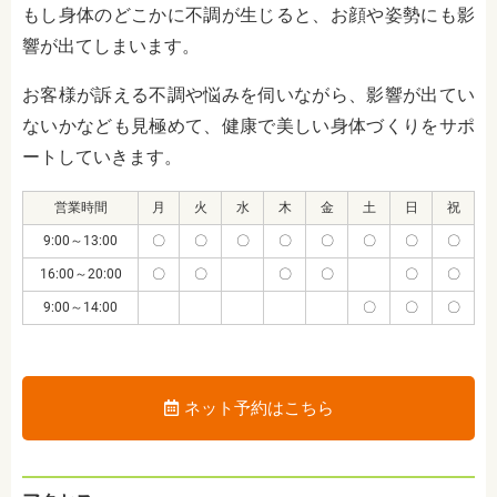
もし身体のどこかに不調が生じると、お顔や姿勢にも影
響が出てしまいます。
お客様が訴える不調や悩みを伺いながら、影響が出てい
ないかなども見極めて、健康で美しい身体づくりをサポ
ートしていきます。
営業時間
月
火
水
木
金
土
日
祝
9:00～13:00
〇
〇
〇
〇
〇
〇
〇
〇
16:00～20:00
〇
〇
〇
〇
〇
〇
9:00～14:00
〇
〇
〇
ネット予約はこちら